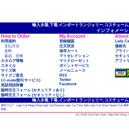
輸入水着,下着,インポートランジェリー,コスチューム,セ
インフォメーシ
How to Order
My Account
About
利用規約
登録確認
Lady C
支払方法
注文状況
連絡先
送料
保存カート
プライ
返品、交換
マイセレクション
セキュ
カタログ情報
マイクローゼット
アフィ
スタイル
ポイントサービス
サイズ表
メールニュース
サイズご意見
RSS
Twitter
LC-mate(割引サービス)
Facebook
英語用語辞書
臨時注文フォーム (セキュリティあり)
臨時注文フォーム (セキュリティなし)
輸入水着,下着,インポートランジェリー,コスチューム,セ
運営ブログ :
Lady Cat Mega Shop
Lady Cat Express
Lady Cat Time Sale
Lady Cat Smart
Queen Cat
携帯
情報
(C) 2026 Cat Fish Club / Big Fish Story, I