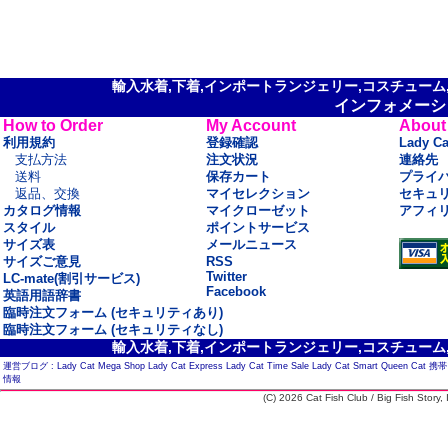
輸入水着,下着,インポートランジェリー,コスチューム,セ
インフォメーシ
How to Order
My Account
About
利用規約
登録確認
Lady C
支払方法
注文状況
連絡先
送料
保存カート
プライ
返品、交換
マイセレクション
セキュ
カタログ情報
マイクローゼット
アフィ
スタイル
ポイントサービス
サイズ表
メールニュース
サイズご意見
RSS
Twitter
LC-mate(割引サービス)
Facebook
英語用語辞書
臨時注文フォーム (セキュリティあり)
臨時注文フォーム (セキュリティなし)
輸入水着,下着,インポートランジェリー,コスチューム,セ
運営ブログ :
Lady Cat Mega Shop
Lady Cat Express
Lady Cat Time Sale
Lady Cat Smart
Queen Cat
携帯
情報
(C) 2026 Cat Fish Club / Big Fish Story, I