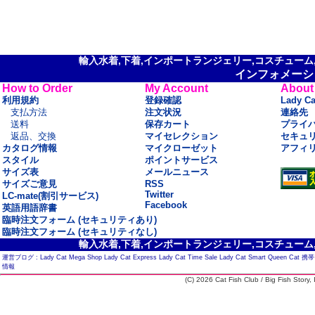
輸入水着,下着,インポートランジェリー,コスチューム,セ
インフォメーシ
How to Order
My Account
About
利用規約
登録確認
Lady C
支払方法
注文状況
連絡先
送料
保存カート
プライ
返品、交換
マイセレクション
セキュ
カタログ情報
マイクローゼット
アフィ
スタイル
ポイントサービス
サイズ表
メールニュース
サイズご意見
RSS
Twitter
LC-mate(割引サービス)
Facebook
英語用語辞書
臨時注文フォーム (セキュリティあり)
臨時注文フォーム (セキュリティなし)
輸入水着,下着,インポートランジェリー,コスチューム,セ
運営ブログ :
Lady Cat Mega Shop
Lady Cat Express
Lady Cat Time Sale
Lady Cat Smart
Queen Cat
携帯
情報
(C) 2026 Cat Fish Club / Big Fish Story, I