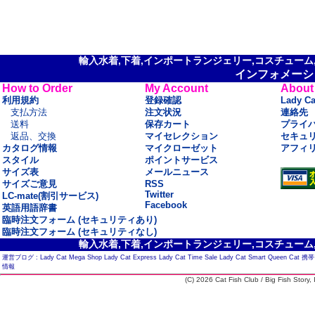
輸入水着,下着,インポートランジェリー,コスチューム,セ
インフォメーシ
How to Order
My Account
About
利用規約
登録確認
Lady C
支払方法
注文状況
連絡先
送料
保存カート
プライ
返品、交換
マイセレクション
セキュ
カタログ情報
マイクローゼット
アフィ
スタイル
ポイントサービス
サイズ表
メールニュース
サイズご意見
RSS
Twitter
LC-mate(割引サービス)
Facebook
英語用語辞書
臨時注文フォーム (セキュリティあり)
臨時注文フォーム (セキュリティなし)
輸入水着,下着,インポートランジェリー,コスチューム,セ
運営ブログ :
Lady Cat Mega Shop
Lady Cat Express
Lady Cat Time Sale
Lady Cat Smart
Queen Cat
携帯
情報
(C) 2026 Cat Fish Club / Big Fish Story, I