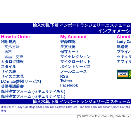
輸入水着,下着,インポートランジェリー,コスチューム,セ
インフォメーシ
How to Order
My Account
About
利用規約
登録確認
Lady C
支払方法
注文状況
連絡先
送料
保存カート
プライ
返品、交換
マイセレクション
セキュ
カタログ情報
マイクローゼット
アフィ
スタイル
ポイントサービス
サイズ表
メールニュース
サイズご意見
RSS
Twitter
LC-mate(割引サービス)
Facebook
英語用語辞書
臨時注文フォーム (セキュリティあり)
臨時注文フォーム (セキュリティなし)
輸入水着,下着,インポートランジェリー,コスチューム,セ
運営ブログ :
Lady Cat Mega Shop
Lady Cat Express
Lady Cat Time Sale
Lady Cat Smart
Queen Cat
携帯
情報
(C) 2026 Cat Fish Club / Big Fish Story, I