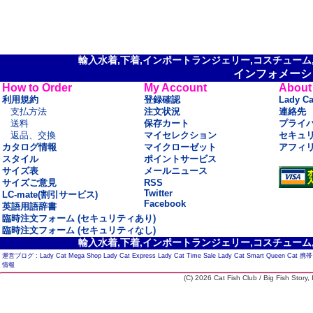
輸入水着,下着,インポートランジェリー,コスチューム,セ
インフォメーシ
How to Order
My Account
About
利用規約
登録確認
Lady C
支払方法
注文状況
連絡先
送料
保存カート
プライ
返品、交換
マイセレクション
セキュ
カタログ情報
マイクローゼット
アフィ
スタイル
ポイントサービス
サイズ表
メールニュース
サイズご意見
RSS
Twitter
LC-mate(割引サービス)
Facebook
英語用語辞書
臨時注文フォーム (セキュリティあり)
臨時注文フォーム (セキュリティなし)
輸入水着,下着,インポートランジェリー,コスチューム,セ
運営ブログ :
Lady Cat Mega Shop
Lady Cat Express
Lady Cat Time Sale
Lady Cat Smart
Queen Cat
携帯
情報
(C) 2026 Cat Fish Club / Big Fish Story, I