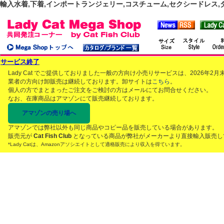
輸入水着,下着,インポートランジェリー,コスチューム,セクシードレス,ダンス
サービス終了
Lady Cat でご提供しておりました一般の方向け小売りサービスは、2026年
業者の方向け卸販売は継続しております。卸サイトは
こちら
。
個人の方でまとまったご注文をご検討の方はメールにてお問合せください。
なお、在庫商品はアマゾンにて販売継続しております。
アマゾンの売り場へ
アマゾンでは弊社以外も同じ商品やコピー品を販売している場合があります。
販売元が
Cat Fish Club
となっている商品が弊社がメーカーより直接輸入販売し
*Lady Catは、Amazonアソシエイトとして適格販売により収入を得ています。