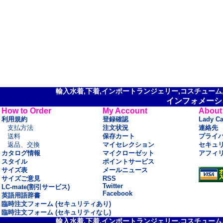
輸入水着,下着,インポートランジェリー,コスチューム,セ
インフォメーシ
How to Order
My Account
About
利用規約
登録確認
Lady C
支払方法
注文状況
連絡先
送料
保存カート
プライ
返品、交換
マイセレクション
セキュ
カタログ情報
マイクローゼット
アフィ
スタイル
ポイントサービス
サイズ表
メールニュース
サイズご意見
RSS
Twitter
LC-mate(割引サービス)
Facebook
英語用語辞書
臨時注文フォーム (セキュリティあり)
臨時注文フォーム (セキュリティなし)
輸入水着,下着,インポートランジェリー,コスチューム,セ