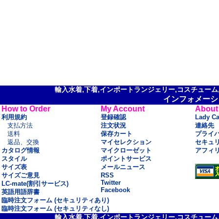
輸入水着,下着,インポートランジェリー,コスチューム,セ
インフォメーシ
How to Order
My Account
About
利用規約
登録確認
Lady C
支払方法
注文状況
連絡先
送料
保存カート
プライ
返品、交換
マイセレクション
セキュ
カタログ情報
マイクローゼット
アフィ
スタイル
ポイントサービス
サイズ表
メールニュース
サイズご意見
RSS
Twitter
LC-mate(割引サービス)
Facebook
英語用語辞書
臨時注文フォーム (セキュリティあり)
臨時注文フォーム (セキュリティなし)
輸入水着,下着,インポートランジェリー,コスチューム,セ