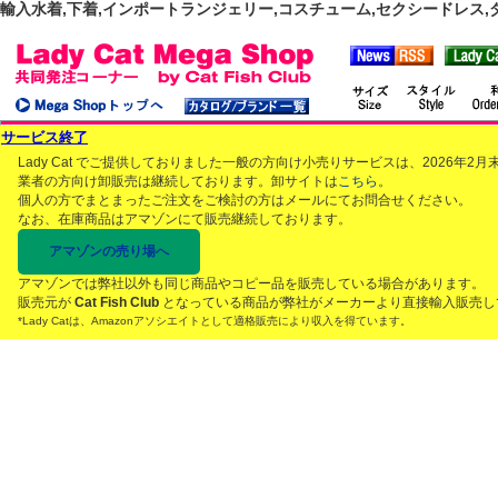
輸入水着,下着,インポートランジェリー,コスチューム,セクシードレス,ダンス
サービス終了
Lady Cat でご提供しておりました一般の方向け小売りサービスは、2026年
業者の方向け卸販売は継続しております。卸サイトは
こちら
。
個人の方でまとまったご注文をご検討の方はメールにてお問合せください。
なお、在庫商品はアマゾンにて販売継続しております。
アマゾンの売り場へ
アマゾンでは弊社以外も同じ商品やコピー品を販売している場合があります。
販売元が
Cat Fish Club
となっている商品が弊社がメーカーより直接輸入販売し
*Lady Catは、Amazonアソシエイトとして適格販売により収入を得ています。