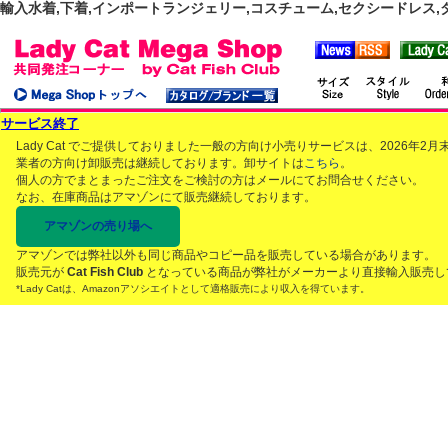
輸入水着,下着,インポートランジェリー,コスチューム,セクシードレス,ダンス
サービス終了
Lady Cat でご提供しておりました一般の方向け小売りサービスは、2026年
業者の方向け卸販売は継続しております。卸サイトは
こちら
。
個人の方でまとまったご注文をご検討の方はメールにてお問合せください。
なお、在庫商品はアマゾンにて販売継続しております。
アマゾンの売り場へ
アマゾンでは弊社以外も同じ商品やコピー品を販売している場合があります。
販売元が
Cat Fish Club
となっている商品が弊社がメーカーより直接輸入販売し
*Lady Catは、Amazonアソシエイトとして適格販売により収入を得ています。