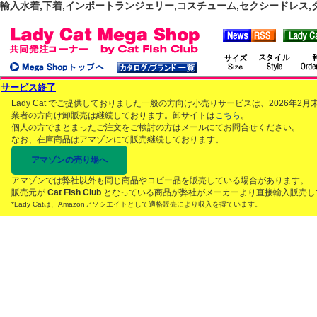
輸入水着,下着,インポートランジェリー,コスチューム,セクシードレス,ダンス
サービス終了
Lady Cat でご提供しておりました一般の方向け小売りサービスは、2026年
業者の方向け卸販売は継続しております。卸サイトは
こちら
。
個人の方でまとまったご注文をご検討の方はメールにてお問合せください。
なお、在庫商品はアマゾンにて販売継続しております。
アマゾンの売り場へ
アマゾンでは弊社以外も同じ商品やコピー品を販売している場合があります。
販売元が
Cat Fish Club
となっている商品が弊社がメーカーより直接輸入販売し
*Lady Catは、Amazonアソシエイトとして適格販売により収入を得ています。