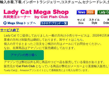
輸入水着,下着,インポートランジェリー,コスチューム,セクシードレス,ダンス
サービス終了
Lady Cat でご提供しておりました一般の方向け小売りサービスは、2026年
業者の方向け卸販売は継続しております。卸サイトは
こちら
。
個人の方でまとまったご注文をご検討の方はメールにてお問合せください。
なお、在庫商品はアマゾンにて販売継続しております。
アマゾンの売り場へ
アマゾンでは弊社以外も同じ商品やコピー品を販売している場合があります。
販売元が
Cat Fish Club
となっている商品が弊社がメーカーより直接輸入販売し
*Lady Catは、Amazonアソシエイトとして適格販売により収入を得ています。