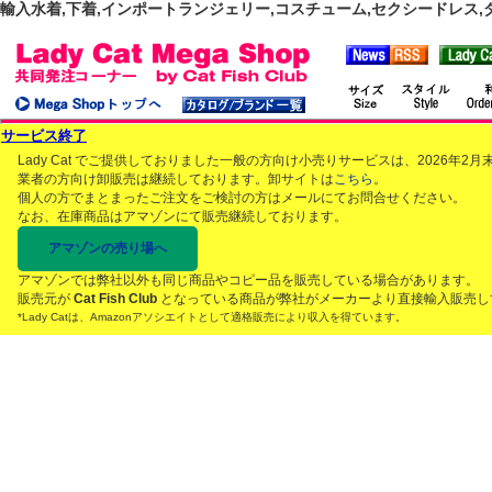
輸入水着,下着,インポートランジェリー,コスチューム,セクシードレス,ダンス
サービス終了
Lady Cat でご提供しておりました一般の方向け小売りサービスは、2026年
業者の方向け卸販売は継続しております。卸サイトは
こちら
。
個人の方でまとまったご注文をご検討の方はメールにてお問合せください。
なお、在庫商品はアマゾンにて販売継続しております。
アマゾンの売り場へ
アマゾンでは弊社以外も同じ商品やコピー品を販売している場合があります。
販売元が
Cat Fish Club
となっている商品が弊社がメーカーより直接輸入販売し
*Lady Catは、Amazonアソシエイトとして適格販売により収入を得ています。