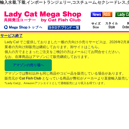
輸入水着,下着,インポートランジェリー,コスチューム,セクシードレス,ダンス
サービス終了
Lady Cat でご提供しておりました一般の方向け小売りサービスは、2026年
業者の方向け卸販売は継続しております。卸サイトは
こちら
。
個人の方でまとまったご注文をご検討の方はメールにてお問合せください。
なお、在庫商品はアマゾンにて販売継続しております。
アマゾンの売り場へ
アマゾンでは弊社以外も同じ商品やコピー品を販売している場合があります。
販売元が
Cat Fish Club
となっている商品が弊社がメーカーより直接輸入販売し
*Lady Catは、Amazonアソシエイトとして適格販売により収入を得ています。