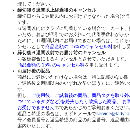
理してください。
締切後６週間以上経過後のキャンセル
締切日から６週間以内にお届けできなかった場合(ク
です。
６週間以内にクラブに到着している場合で、カード、
いため、および代引でのお支払いで代引手数料がかか
ために、６週間以内にお届けできない場合は、これら
ンセルとして
商品金額の 15% のキャンセル料
を申し
締切後６週間以前でお届け前のキャンセル
お客様都合によるキャンセルとさせていただきます。
商品金額の 15% のキャンセル料
を申し受けます。
お届け後の返品
商品にご満足いただけない場合は、特に記載のない限
ご連絡後２週間以内のいずれか早いほう）にご連絡い
す。
但し、
ご使用後、ご試着後の商品、商品タグを取り外
ついているタグなど)を紛失したり破損した商品、 お
お受けできません
のであらかじめご承知おきください
返品ご希望の場合は、まずＥメールで
service@ladyca
号／会員番号と返品希望の商品の商品番号、返品理由
案内いたします。