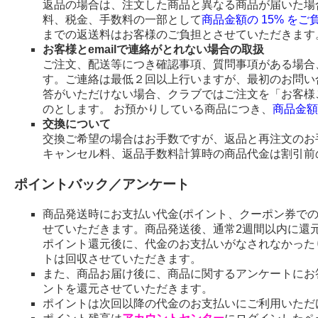
返品の場合は、注文した商品と異なる商品が届いた場
料、税金、手数料の一部として
商品金額の 15% を
までの返送料はお客様のご負担とさせていただきます
お客様とemailで連絡がとれない場合の取扱
ご注文、配送等につき確認事項、質問事項がある場合、
す。ご連絡は最低２回以上行いますが、最初のお問い
答がいただけない場合、クラブではご注文を「お客様
のとします。 お預かりしている商品につき、
商品金額
交換について
交換ご希望の場合はお手数ですが、返品と再注文のお
キャンセル料、返品手数料計算時の商品代金は割引前
ポイントバック／アンケート
商品発送時にお支払い代金(ポイント、クーポン券で
せていただきます。商品発送後、通常2週間以内に還
ポイント還元後に、代金のお支払いがなされなかった
トは回収させていただきます。
また、商品お届け後に、商品に関するアンケートにお
ントを還元させていただきます。
ポイントは次回以降の代金のお支払いにご利用いただ