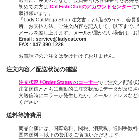
過去にご注文の方など、会員番号/お客様番号をお持ちの
初めての方は
Cat Fish Clubのアカウントセンター
に
取得願います。
「Lady Cat Mega Shop 注文書」と明記のう
所、お支払方法、ご注文内容を記入して、以下までご
メールを差し上げます。メールが届かない場合は、お
Email : service@ladycat.com
FAX : 047-390-1228
お電話でのご注文は受け付けておりません。
注文内容／配送状況の確認
注文状況 / Order Status のコーナー
でご注文／配送状
注文送信とともに自動的に注文状況にデータが反映さ
文送信時にエラーが発生したか、メールアドレスなど
ください。
送料等諸費用
商品金額には、国際送料、関税、消費税、通関手数料
国内送料 -- 以下の費用をご負担いただきます。