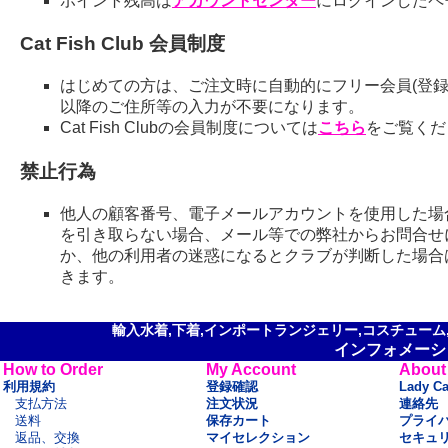
ポイント残高は
アカウントセンター
にログインしたペ
Cat Fish Club 会員制度
はじめての方は、ご注文時に自動的にフリー会員(登録
以降のご住所等の入力が不要になります。
Cat Fish Clubの会員制度については
こちら
をご覧くだ
禁止行為
他人の顧客番号、電子メールアカウントを使用した場
を引き取らない場合、メール等での弊社からお問合せ
か、他の利用者の迷惑になるとクラブが判断した場合
きます。
輸入水着,下着,インポートランジェリー,コスチューム,セ
インフォメーシ
How to Order
My Account
About
利用規約
登録確認
Lady C
支払方法
注文状況
連絡先
送料
保存カート
プライ
返品、交換
マイセレクション
セキュ