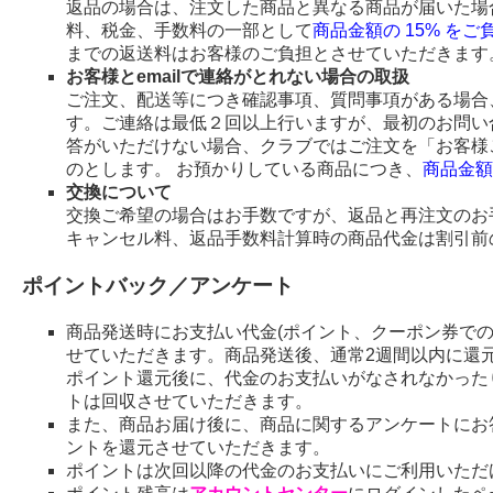
返品の場合は、注文した商品と異なる商品が届いた場
料、税金、手数料の一部として
商品金額の 15% を
までの返送料はお客様のご負担とさせていただきます
お客様とemailで連絡がとれない場合の取扱
ご注文、配送等につき確認事項、質問事項がある場合、
す。ご連絡は最低２回以上行いますが、最初のお問い
答がいただけない場合、クラブではご注文を「お客様
のとします。 お預かりしている商品につき、
商品金額
交換について
交換ご希望の場合はお手数ですが、返品と再注文のお
キャンセル料、返品手数料計算時の商品代金は割引前
ポイントバック／アンケート
商品発送時にお支払い代金(ポイント、クーポン券で
せていただきます。商品発送後、通常2週間以内に還
ポイント還元後に、代金のお支払いがなされなかった
トは回収させていただきます。
また、商品お届け後に、商品に関するアンケートにお
ントを還元させていただきます。
ポイントは次回以降の代金のお支払いにご利用いただ