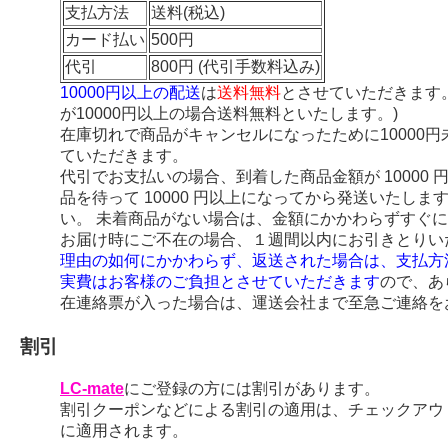
支払方法
送料(税込)
カード払い
500円
代引
800円 (代引手数料込み)
10000円以上の配送
は
送料無料
とさせていただきます
が10000円以上の場合送料無料といたします。)
在庫切れで商品がキャンセルになったために10000
ていただきます。
代引でお支払いの場合、到着した商品金額が 10000
品を待って 10000 円以上になってから発送いたし
い。 未着商品がない場合は、金額にかかわらずすぐ
お届け時にご不在の場合、１週間以内にお引きとりい
理由の如何にかかわらず、返送された場合は、支払方
実費はお客様のご負担とさせていただきます
ので、あ
在連絡票が入った場合は、運送会社まで至急ご連絡を
割引
LC-mate
にご登録の方には割引があります。
割引クーポンなどによる割引の適用は、チェックアウ
に適用されます。