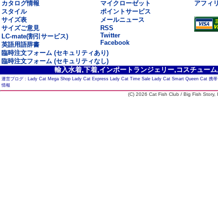
カタログ情報
マイクローゼット
アフィ
スタイル
ポイントサービス
サイズ表
メールニュース
サイズご意見
RSS
Twitter
LC-mate(割引サービス)
Facebook
英語用語辞書
臨時注文フォーム (セキュリティあり)
臨時注文フォーム (セキュリティなし)
輸入水着,下着,インポートランジェリー,コスチューム,セ
運営ブログ :
Lady Cat Mega Shop
Lady Cat Express
Lady Cat Time Sale
Lady Cat Smart
Queen Cat
携帯
情報
(C) 2026 Cat Fish Club / Big Fish Story, I