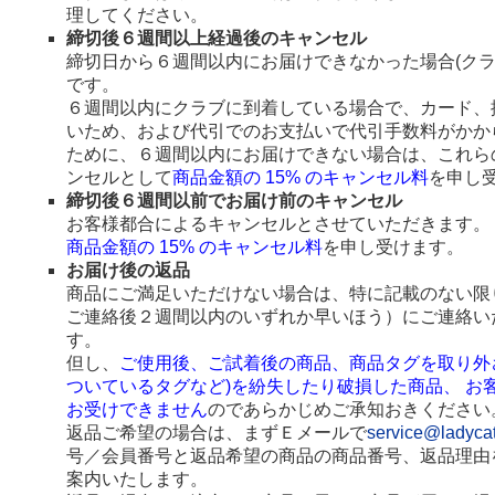
理してください。
締切後６週間以上経過後のキャンセル
締切日から６週間以内にお届けできなかった場合(ク
です。
６週間以内にクラブに到着している場合で、カード、
いため、および代引でのお支払いで代引手数料がかか
ために、６週間以内にお届けできない場合は、これら
ンセルとして
商品金額の 15% のキャンセル料
を申し
締切後６週間以前でお届け前のキャンセル
お客様都合によるキャンセルとさせていただきます。
商品金額の 15% のキャンセル料
を申し受けます。
お届け後の返品
商品にご満足いただけない場合は、特に記載のない限
ご連絡後２週間以内のいずれか早いほう）にご連絡い
す。
但し、
ご使用後、ご試着後の商品、商品タグを取り外
ついているタグなど)を紛失したり破損した商品、 お
お受けできません
のであらかじめご承知おきください
返品ご希望の場合は、まずＥメールで
service@ladyca
号／会員番号と返品希望の商品の商品番号、返品理由
案内いたします。