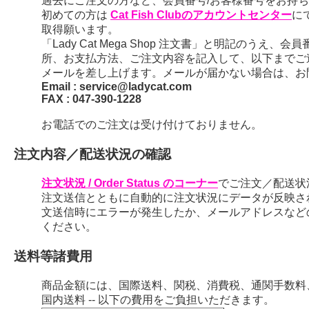
過去にご注文の方など、会員番号/お客様番号をお持ちの
初めての方は
Cat Fish Clubのアカウントセンター
に
取得願います。
「Lady Cat Mega Shop 注文書」と明記のう
所、お支払方法、ご注文内容を記入して、以下までご
メールを差し上げます。メールが届かない場合は、お
Email : service@ladycat.com
FAX : 047-390-1228
お電話でのご注文は受け付けておりません。
注文内容／配送状況の確認
注文状況 / Order Status のコーナー
でご注文／配送状
注文送信とともに自動的に注文状況にデータが反映さ
文送信時にエラーが発生したか、メールアドレスなど
ください。
送料等諸費用
商品金額には、国際送料、関税、消費税、通関手数料
国内送料 -- 以下の費用をご負担いただきます。