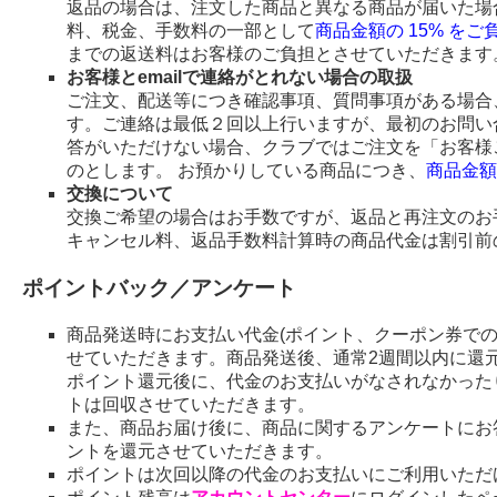
返品の場合は、注文した商品と異なる商品が届いた場
料、税金、手数料の一部として
商品金額の 15% を
までの返送料はお客様のご負担とさせていただきます
お客様とemailで連絡がとれない場合の取扱
ご注文、配送等につき確認事項、質問事項がある場合、
す。ご連絡は最低２回以上行いますが、最初のお問い
答がいただけない場合、クラブではご注文を「お客様
のとします。 お預かりしている商品につき、
商品金額
交換について
交換ご希望の場合はお手数ですが、返品と再注文のお
キャンセル料、返品手数料計算時の商品代金は割引前
ポイントバック／アンケート
商品発送時にお支払い代金(ポイント、クーポン券で
せていただきます。商品発送後、通常2週間以内に還
ポイント還元後に、代金のお支払いがなされなかった
トは回収させていただきます。
また、商品お届け後に、商品に関するアンケートにお
ントを還元させていただきます。
ポイントは次回以降の代金のお支払いにご利用いただ