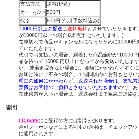
支払方法
送料(税込)
カード払い
500円
代引
800円 (代引手数料込み)
10000円以上の配送
は
送料無料
とさせていただきます
が10000円以上の場合送料無料といたします。)
在庫切れで商品がキャンセルになったために10000
ていただきます。
代引でお支払いの場合、到着した商品金額が 10000
品を待って 10000 円以上になってから発送いたし
い。 未着商品がない場合は、金額にかかわらずすぐ
お届け時にご不在の場合、１週間以内にお引きとりい
理由の如何にかかわらず、返送された場合は、支払方
実費はお客様のご負担とさせていただきます
ので、あ
在連絡票が入った場合は、運送会社まで至急ご連絡を
割引
LC-mate
にご登録の方には割引があります。
割引クーポンなどによる割引の適用は、チェックアウ
に適用されます。