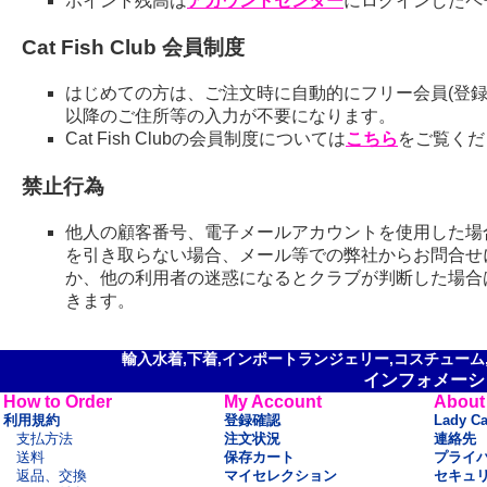
ポイント残高は
アカウントセンター
にログインしたペ
Cat Fish Club 会員制度
はじめての方は、ご注文時に自動的にフリー会員(登録
以降のご住所等の入力が不要になります。
Cat Fish Clubの会員制度については
こちら
をご覧くだ
禁止行為
他人の顧客番号、電子メールアカウントを使用した場
を引き取らない場合、メール等での弊社からお問合せ
か、他の利用者の迷惑になるとクラブが判断した場合
きます。
輸入水着,下着,インポートランジェリー,コスチューム,セ
インフォメーシ
How to Order
My Account
About
利用規約
登録確認
Lady C
支払方法
注文状況
連絡先
送料
保存カート
プライ
返品、交換
マイセレクション
セキュ