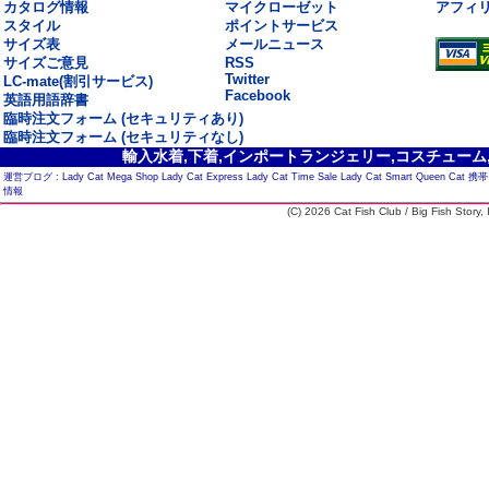
カタログ情報
マイクローゼット
アフィ
スタイル
ポイントサービス
サイズ表
メールニュース
サイズご意見
RSS
Twitter
LC-mate(割引サービス)
Facebook
英語用語辞書
臨時注文フォーム (セキュリティあり)
臨時注文フォーム (セキュリティなし)
輸入水着,下着,インポートランジェリー,コスチューム,セ
運営ブログ :
Lady Cat Mega Shop
Lady Cat Express
Lady Cat Time Sale
Lady Cat Smart
Queen Cat
携帯
情報
(C) 2026 Cat Fish Club / Big Fish Story, I