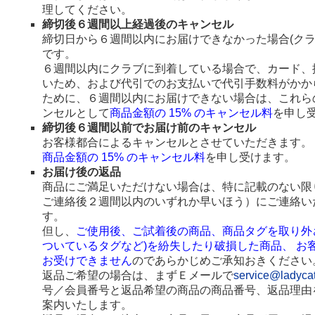
理してください。
締切後６週間以上経過後のキャンセル
締切日から６週間以内にお届けできなかった場合(ク
です。
６週間以内にクラブに到着している場合で、カード、
いため、および代引でのお支払いで代引手数料がかか
ために、６週間以内にお届けできない場合は、これら
ンセルとして
商品金額の 15% のキャンセル料
を申し
締切後６週間以前でお届け前のキャンセル
お客様都合によるキャンセルとさせていただきます。
商品金額の 15% のキャンセル料
を申し受けます。
お届け後の返品
商品にご満足いただけない場合は、特に記載のない限
ご連絡後２週間以内のいずれか早いほう）にご連絡い
す。
但し、
ご使用後、ご試着後の商品、商品タグを取り外
ついているタグなど)を紛失したり破損した商品、 お
お受けできません
のであらかじめご承知おきください
返品ご希望の場合は、まずＥメールで
service@ladyca
号／会員番号と返品希望の商品の商品番号、返品理由
案内いたします。