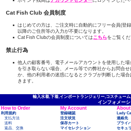
ポイント残高は
アカウントセンター
にログインしたペ
Cat Fish Club 会員制度
はじめての方は、ご注文時に自動的にフリー会員(登録
以降のご住所等の入力が不要になります。
Cat Fish Clubの会員制度については
こちら
をご覧くだ
禁止行為
他人の顧客番号、電子メールアカウントを使用した場
を引き取らない場合、メール等での弊社からお問合せ
か、他の利用者の迷惑になるとクラブが判断した場合
きます。
輸入水着,下着,インポートランジェリー,コスチューム,セ
インフォメーシ
How to Order
My Account
About
利用規約
登録確認
Lady C
支払方法
注文状況
連絡先
送料
保存カート
プライ
返品、交換
マイセレクション
セキュ