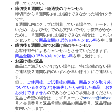
理してください。
締切後６週間以上経過後のキャンセル
締切日から６週間以内にお届けできなかった場合(ク
です。
６週間以内にクラブに到着している場合で、カード、
いため、および代引でのお支払いで代引手数料がかか
ために、６週間以内にお届けできない場合は、これら
ンセルとして
商品金額の 15% のキャンセル料
を申し
締切後６週間以前でお届け前のキャンセル
お客様都合によるキャンセルとさせていただきます。
商品金額の 15% のキャンセル料
を申し受けます。
お届け後の返品
商品にご満足いただけない場合は、特に記載のない限
ご連絡後２週間以内のいずれか早いほう）にご連絡い
す。
但し、
ご使用後、ご試着後の商品、商品タグを取り外
ついているタグなど)を紛失したり破損した商品、 お
お受けできません
のであらかじめご承知おきください
返品ご希望の場合は、まずＥメールで
service@ladyca
号／会員番号と返品希望の商品の商品番号、返品理由
案内いたします。