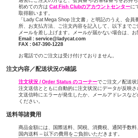
過去にご注文の方など、会員番号/お客様番号をお持ちの
初めての方は
Cat Fish Clubのアカウントセンター
に
取得願います。
「Lady Cat Mega Shop 注文書」と明記のう
所、お支払方法、ご注文内容を記入して、以下までご
メールを差し上げます。メールが届かない場合は、お
Email : service@ladycat.com
FAX : 047-390-1228
お電話でのご注文は受け付けておりません。
注文内容／配送状況の確認
注文状況 / Order Status のコーナー
でご注文／配送状
注文送信とともに自動的に注文状況にデータが反映さ
文送信時にエラーが発生したか、メールアドレスなど
ください。
送料等諸費用
商品金額には、国際送料、関税、消費税、通関手数料
国内送料 -- 以下の費用をご負担いただきます。