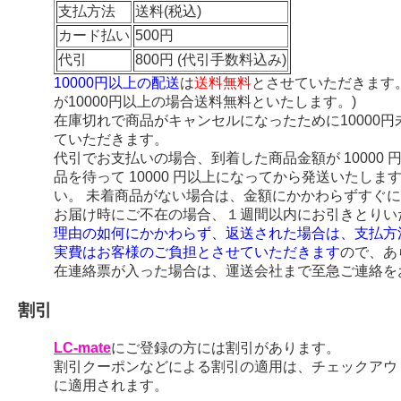
支払方法
送料(税込)
カード払い
500円
代引
800円 (代引手数料込み)
10000円以上の配送
は
送料無料
とさせていただきます
が10000円以上の場合送料無料といたします。)
在庫切れで商品がキャンセルになったために10000
ていただきます。
代引でお支払いの場合、到着した商品金額が 10000
品を待って 10000 円以上になってから発送いたし
い。 未着商品がない場合は、金額にかかわらずすぐ
お届け時にご不在の場合、１週間以内にお引きとりい
理由の如何にかかわらず、返送された場合は、支払方
実費はお客様のご負担とさせていただきます
ので、あ
在連絡票が入った場合は、運送会社まで至急ご連絡を
割引
LC-mate
にご登録の方には割引があります。
割引クーポンなどによる割引の適用は、チェックアウ
に適用されます。