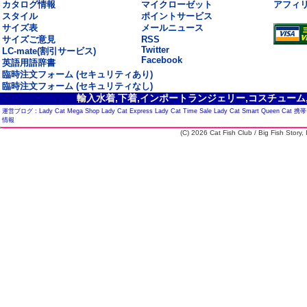
カタログ情報
マイクローゼット
アフィ
スタイル
ポイントサービス
サイズ表
メールニュース
サイズご意見
RSS
Twitter
LC-mate(割引サービス)
Facebook
英語用語辞書
臨時注文フォーム (セキュリティあり)
臨時注文フォーム (セキュリティなし)
輸入水着,下着,インポートランジェリー,コスチューム,セ
運営ブログ :
Lady Cat Mega Shop
Lady Cat Express
Lady Cat Time Sale
Lady Cat Smart
Queen Cat
携帯
情報
(C) 2026 Cat Fish Club / Big Fish Story, I