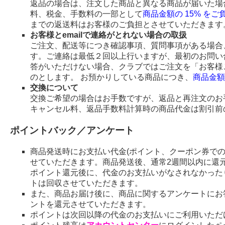
返品の場合は、注文した商品と異なる商品が届いた場
料、税金、手数料の一部として
商品金額の 15% を
までの返送料はお客様のご負担とさせていただきます
お客様とemailで連絡がとれない場合の取扱
ご注文、配送等につき確認事項、質問事項がある場合、
す。ご連絡は最低２回以上行いますが、最初のお問い
答がいただけない場合、クラブではご注文を「お客様
のとします。 お預かりしている商品につき、
商品金額
交換について
交換ご希望の場合はお手数ですが、返品と再注文のお
キャンセル料、返品手数料計算時の商品代金は割引前
ポイントバック／アンケート
商品発送時にお支払い代金(ポイント、クーポン券で
せていただきます。商品発送後、通常2週間以内に還
ポイント還元後に、代金のお支払いがなされなかった
トは回収させていただきます。
また、商品お届け後に、商品に関するアンケートにお
ントを還元させていただきます。
ポイントは次回以降の代金のお支払いにご利用いただ