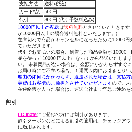
支払方法
送料(税込)
カード払い
500円
代引
800円 (代引手数料込み)
10000円以上の配送
は
送料無料
とさせていただきます
が10000円以上の場合送料無料といたします。)
在庫切れで商品がキャンセルになったために10000
ていただきます。
代引でお支払いの場合、到着した商品金額が 10000
品を待って 10000 円以上になってから発送いたし
い。 未着商品がない場合は、金額にかかわらずすぐ
お届け時にご不在の場合、１週間以内にお引きとりい
理由の如何にかかわらず、返送された場合は、支払方
実費はお客様のご負担とさせていただきます
ので、あ
在連絡票が入った場合は、運送会社まで至急ご連絡を
割引
LC-mate
にご登録の方には割引があります。
割引クーポンなどによる割引の適用は、チェックアウ
に適用されます。