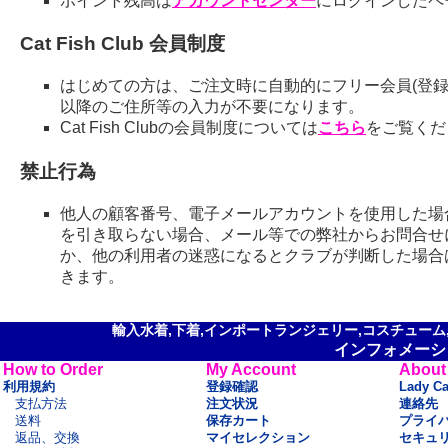
ポイント残高は
アカウントセンター
にログインしたペ
Cat Fish Club 会員制度
はじめての方は、ご注文時に自動的にフリー会員(登録
以降のご住所等の入力が不要になります。
Cat Fish Clubの会員制度については
こちら
をご覧くだ
禁止行為
他人の顧客番号、電子メールアカウントを使用した場
を引き取らない場合、メール等での弊社からお問合せ
か、他の利用者の迷惑になるとクラブが判断した場合
きます。
輸入水着,下着,インポートランジェリー,コスチューム,セ
インフォメーシ
How to Order
My Account
About
利用規約
登録確認
Lady C
支払方法
注文状況
連絡先
送料
保存カート
プライ
返品、交換
マイセレクション
セキュ