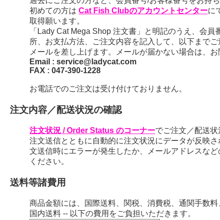
過去にご注文の方など、会員番号/お客様番号をお持ちの
初めての方は
Cat Fish Clubのアカウントセンター
に
取得願います。
「Lady Cat Mega Shop 注文書」と明記のう
所、お支払方法、ご注文内容を記入して、以下までご
メールを差し上げます。メールが届かない場合は、お
Email : service@ladycat.com
FAX : 047-390-1228
お電話でのご注文は受け付けておりません。
注文内容／配送状況の確認
注文状況 / Order Status のコーナー
でご注文／配送状
注文送信とともに自動的に注文状況にデータが反映さ
文送信時にエラーが発生したか、メールアドレスなど
ください。
送料等諸費用
商品金額には、国際送料、関税、消費税、通関手数料
国内送料 -- 以下の費用をご負担いただきます。