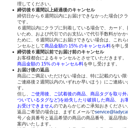
理してください。
締切後６週間以上経過後のキャンセル
締切日から６週間以内にお届けできなかった場合(ク
です。
６週間以内にクラブに到着している場合で、カード、
いため、および代引でのお支払いで代引手数料がかか
ために、６週間以内にお届けできない場合は、これら
ンセルとして
商品金額の 15% のキャンセル料
を申し
締切後６週間以前でお届け前のキャンセル
お客様都合によるキャンセルとさせていただきます。
商品金額の 15% のキャンセル料
を申し受けます。
お届け後の返品
商品にご満足いただけない場合は、特に記載のない限
ご連絡後２週間以内のいずれか早いほう）にご連絡い
す。
但し、
ご使用後、ご試着後の商品、商品タグを取り外
ついているタグなど)を紛失したり破損した商品、 お
お受けできません
のであらかじめご承知おきください
返品ご希望の場合は、まずＥメールで
service@ladyca
号／会員番号と返品希望の商品の商品番号、返品理由
案内いたします。