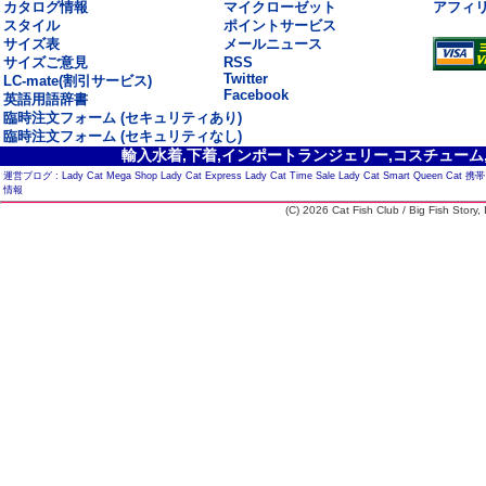
カタログ情報
マイクローゼット
アフィ
スタイル
ポイントサービス
サイズ表
メールニュース
サイズご意見
RSS
Twitter
LC-mate(割引サービス)
Facebook
英語用語辞書
臨時注文フォーム (セキュリティあり)
臨時注文フォーム (セキュリティなし)
輸入水着,下着,インポートランジェリー,コスチューム,セ
運営ブログ :
Lady Cat Mega Shop
Lady Cat Express
Lady Cat Time Sale
Lady Cat Smart
Queen Cat
携帯
情報
(C) 2026 Cat Fish Club / Big Fish Story, I