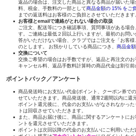
返品の場合は、注文した商品と異なる商品が届いた場
料、税金、手数料の一部として
商品金額の 15% を
までの返送料はお客様のご負担とさせていただきます
お客様とemailで連絡がとれない場合の取扱
ご注文、配送等につき確認事項、質問事項がある場合、
す。ご連絡は最低２回以上行いますが、最初のお問い
答がいただけない場合、クラブではご注文を「お客様
のとします。 お預かりしている商品につき、
商品金額
交換について
交換ご希望の場合はお手数ですが、返品と再注文のお
キャンセル料、返品手数料計算時の商品代金は割引前
ポイントバック／アンケート
商品発送時にお支払い代金(ポイント、クーポン券で
せていただきます。商品発送後、通常2週間以内に還
ポイント還元後に、代金のお支払いがなされなかった
トは回収させていただきます。
また、商品お届け後に、商品に関するアンケートにお
ントを還元させていただきます。
ポイントは次回以降の代金のお支払いにご利用いただ