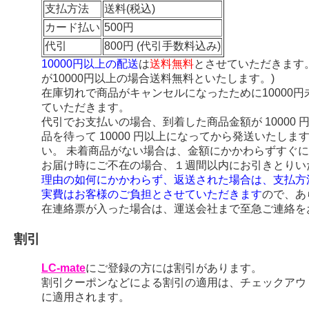
支払方法
送料(税込)
カード払い
500円
代引
800円 (代引手数料込み)
10000円以上の配送
は
送料無料
とさせていただきます
が10000円以上の場合送料無料といたします。)
在庫切れで商品がキャンセルになったために10000
ていただきます。
代引でお支払いの場合、到着した商品金額が 10000
品を待って 10000 円以上になってから発送いたし
い。 未着商品がない場合は、金額にかかわらずすぐ
お届け時にご不在の場合、１週間以内にお引きとりい
理由の如何にかかわらず、返送された場合は、支払方
実費はお客様のご負担とさせていただきます
ので、あ
在連絡票が入った場合は、運送会社まで至急ご連絡を
割引
LC-mate
にご登録の方には割引があります。
割引クーポンなどによる割引の適用は、チェックアウ
に適用されます。