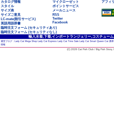
カタログ情報
マイクローゼット
アフィ
スタイル
ポイントサービス
サイズ表
メールニュース
サイズご意見
RSS
Twitter
LC-mate(割引サービス)
Facebook
英語用語辞書
臨時注文フォーム (セキュリティあり)
臨時注文フォーム (セキュリティなし)
輸入水着,下着,インポートランジェリー,コスチューム,セ
運営ブログ :
Lady Cat Mega Shop
Lady Cat Express
Lady Cat Time Sale
Lady Cat Smart
Queen Cat
携帯
情報
(C) 2026 Cat Fish Club / Big Fish Story, I