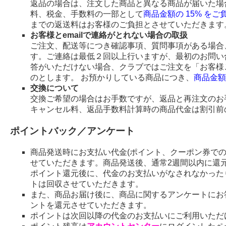
返品の場合は、注文した商品と異なる商品が届いた場
料、税金、手数料の一部として
商品金額の 15% を
までの返送料はお客様のご負担とさせていただきます
お客様とemailで連絡がとれない場合の取扱
ご注文、配送等につき確認事項、質問事項がある場合、
す。ご連絡は最低２回以上行いますが、最初のお問い
答がいただけない場合、クラブではご注文を「お客様
のとします。 お預かりしている商品につき、
商品金額
交換について
交換ご希望の場合はお手数ですが、返品と再注文のお
キャンセル料、返品手数料計算時の商品代金は割引前
ポイントバック／アンケート
商品発送時にお支払い代金(ポイント、クーポン券で
せていただきます。商品発送後、通常2週間以内に還
ポイント還元後に、代金のお支払いがなされなかった
トは回収させていただきます。
また、商品お届け後に、商品に関するアンケートにお
ントを還元させていただきます。
ポイントは次回以降の代金のお支払いにご利用いただ