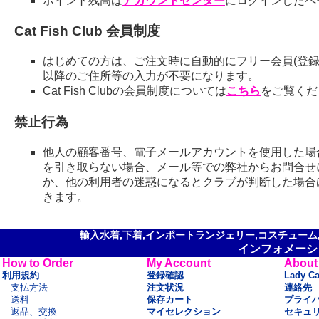
ポイント残高は
アカウントセンター
にログインしたペ
Cat Fish Club 会員制度
はじめての方は、ご注文時に自動的にフリー会員(登録
以降のご住所等の入力が不要になります。
Cat Fish Clubの会員制度については
こちら
をご覧くだ
禁止行為
他人の顧客番号、電子メールアカウントを使用した場
を引き取らない場合、メール等での弊社からお問合せ
か、他の利用者の迷惑になるとクラブが判断した場合
きます。
輸入水着,下着,インポートランジェリー,コスチューム,セ
インフォメーシ
How to Order
My Account
About
利用規約
登録確認
Lady C
支払方法
注文状況
連絡先
送料
保存カート
プライ
返品、交換
マイセレクション
セキュ