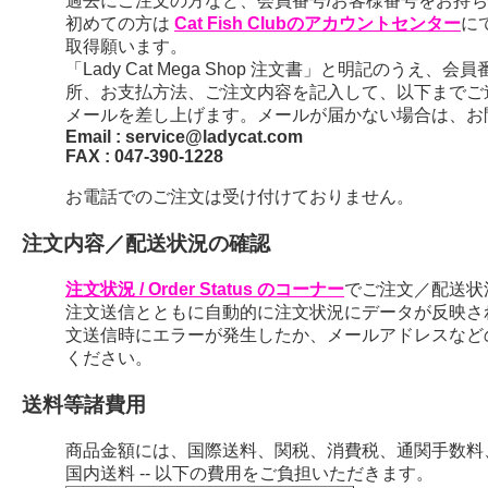
過去にご注文の方など、会員番号/お客様番号をお持ちの
初めての方は
Cat Fish Clubのアカウントセンター
に
取得願います。
「Lady Cat Mega Shop 注文書」と明記のう
所、お支払方法、ご注文内容を記入して、以下までご
メールを差し上げます。メールが届かない場合は、お
Email : service@ladycat.com
FAX : 047-390-1228
お電話でのご注文は受け付けておりません。
注文内容／配送状況の確認
注文状況 / Order Status のコーナー
でご注文／配送状
注文送信とともに自動的に注文状況にデータが反映さ
文送信時にエラーが発生したか、メールアドレスなど
ください。
送料等諸費用
商品金額には、国際送料、関税、消費税、通関手数料
国内送料 -- 以下の費用をご負担いただきます。