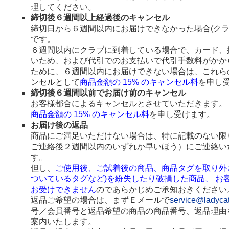
理してください。
締切後６週間以上経過後のキャンセル
締切日から６週間以内にお届けできなかった場合(ク
です。
６週間以内にクラブに到着している場合で、カード、
いため、および代引でのお支払いで代引手数料がかか
ために、６週間以内にお届けできない場合は、これら
ンセルとして
商品金額の 15% のキャンセル料
を申し
締切後６週間以前でお届け前のキャンセル
お客様都合によるキャンセルとさせていただきます。
商品金額の 15% のキャンセル料
を申し受けます。
お届け後の返品
商品にご満足いただけない場合は、特に記載のない限
ご連絡後２週間以内のいずれか早いほう）にご連絡い
す。
但し、
ご使用後、ご試着後の商品、商品タグを取り外
ついているタグなど)を紛失したり破損した商品、 お
お受けできません
のであらかじめご承知おきください
返品ご希望の場合は、まずＥメールで
service@ladyca
号／会員番号と返品希望の商品の商品番号、返品理由
案内いたします。