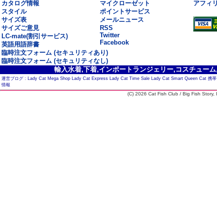
カタログ情報
マイクローゼット
アフィ
スタイル
ポイントサービス
サイズ表
メールニュース
サイズご意見
RSS
Twitter
LC-mate(割引サービス)
Facebook
英語用語辞書
臨時注文フォーム (セキュリティあり)
臨時注文フォーム (セキュリティなし)
輸入水着,下着,インポートランジェリー,コスチューム,セ
運営ブログ :
Lady Cat Mega Shop
Lady Cat Express
Lady Cat Time Sale
Lady Cat Smart
Queen Cat
携帯
情報
(C) 2026 Cat Fish Club / Big Fish Story, I