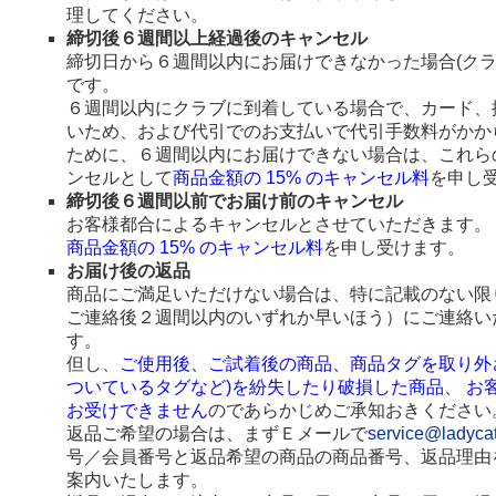
理してください。
締切後６週間以上経過後のキャンセル
締切日から６週間以内にお届けできなかった場合(ク
です。
６週間以内にクラブに到着している場合で、カード、
いため、および代引でのお支払いで代引手数料がかか
ために、６週間以内にお届けできない場合は、これら
ンセルとして
商品金額の 15% のキャンセル料
を申し
締切後６週間以前でお届け前のキャンセル
お客様都合によるキャンセルとさせていただきます。
商品金額の 15% のキャンセル料
を申し受けます。
お届け後の返品
商品にご満足いただけない場合は、特に記載のない限
ご連絡後２週間以内のいずれか早いほう）にご連絡い
す。
但し、
ご使用後、ご試着後の商品、商品タグを取り外
ついているタグなど)を紛失したり破損した商品、 お
お受けできません
のであらかじめご承知おきください
返品ご希望の場合は、まずＥメールで
service@ladyca
号／会員番号と返品希望の商品の商品番号、返品理由
案内いたします。