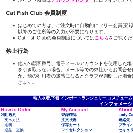
ポイント残高は
アカウントセンター
にログインしたペ
Cat Fish Club 会員制度
はじめての方は、ご注文時に自動的にフリー会員(登録
以降のご住所等の入力が不要になります。
Cat Fish Clubの会員制度については
こちら
をご覧くだ
禁止行為
他人の顧客番号、電子メールアカウントを使用した場
を引き取らない場合、メール等での弊社からお問合せ
か、他の利用者の迷惑になるとクラブが判断した場合
きます。
輸入水着,下着,インポートランジェリー,コスチューム,セ
インフォメーシ
How to Order
My Account
About
利用規約
登録確認
Lady C
支払方法
注文状況
連絡先
送料
保存カート
プライ
返品、交換
マイセレクション
セキュ