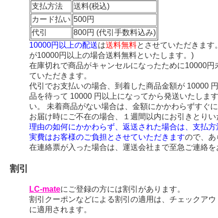
支払方法
送料(税込)
カード払い
500円
代引
800円 (代引手数料込み)
10000円以上の配送
は
送料無料
とさせていただきます
が10000円以上の場合送料無料といたします。)
在庫切れで商品がキャンセルになったために10000
ていただきます。
代引でお支払いの場合、到着した商品金額が 10000
品を待って 10000 円以上になってから発送いたし
い。 未着商品がない場合は、金額にかかわらずすぐ
お届け時にご不在の場合、１週間以内にお引きとりい
理由の如何にかかわらず、返送された場合は、支払方
実費はお客様のご負担とさせていただきます
ので、あ
在連絡票が入った場合は、運送会社まで至急ご連絡を
割引
LC-mate
にご登録の方には割引があります。
割引クーポンなどによる割引の適用は、チェックアウ
に適用されます。