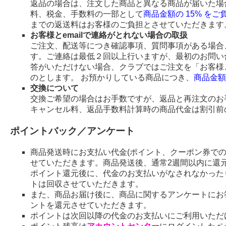
返品の場合は、注文した商品と異なる商品が届いた場
料、税金、手数料の一部として
商品金額の 15% を
までの返送料はお客様のご負担とさせていただきます
お客様とemailで連絡がとれない場合の取扱
ご注文、配送等につき確認事項、質問事項がある場合、
す。ご連絡は最低２回以上行いますが、最初のお問い
答がいただけない場合、クラブではご注文を「お客様
のとします。 お預かりしている商品につき、
商品金額
交換について
交換ご希望の場合はお手数ですが、返品と再注文のお
キャンセル料、返品手数料計算時の商品代金は割引前
ポイントバック／アンケート
商品発送時にお支払い代金(ポイント、クーポン券で
せていただきます。商品発送後、通常2週間以内に還
ポイント還元後に、代金のお支払いがなされなかった
トは回収させていただきます。
また、商品お届け後に、商品に関するアンケートにお
ントを還元させていただきます。
ポイントは次回以降の代金のお支払いにご利用いただ