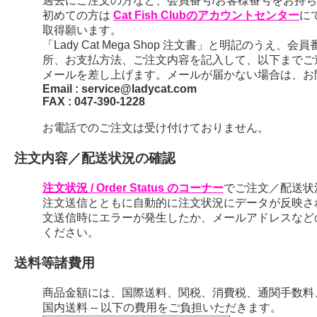
過去にご注文の方など、会員番号/お客様番号をお持ちの
初めての方は
Cat Fish Clubのアカウントセンター
に
取得願います。
「Lady Cat Mega Shop 注文書」と明記のう
所、お支払方法、ご注文内容を記入して、以下までご
メールを差し上げます。メールが届かない場合は、お
Email : service@ladycat.com
FAX : 047-390-1228
お電話でのご注文は受け付けておりません。
注文内容／配送状況の確認
注文状況 / Order Status のコーナー
でご注文／配送状
注文送信とともに自動的に注文状況にデータが反映さ
文送信時にエラーが発生したか、メールアドレスなど
ください。
送料等諸費用
商品金額には、国際送料、関税、消費税、通関手数料
国内送料 -- 以下の費用をご負担いただきます。