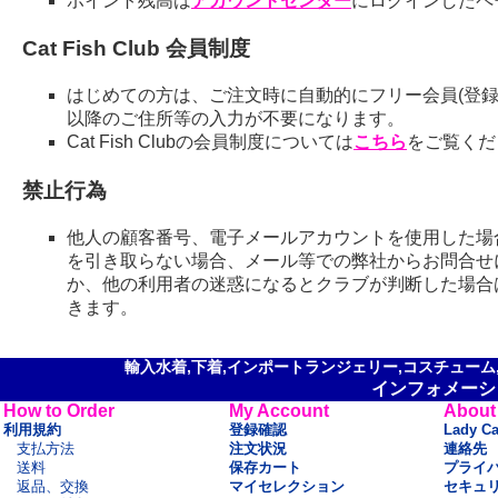
ポイント残高は
アカウントセンター
にログインしたペ
Cat Fish Club 会員制度
はじめての方は、ご注文時に自動的にフリー会員(登録
以降のご住所等の入力が不要になります。
Cat Fish Clubの会員制度については
こちら
をご覧くだ
禁止行為
他人の顧客番号、電子メールアカウントを使用した場
を引き取らない場合、メール等での弊社からお問合せ
か、他の利用者の迷惑になるとクラブが判断した場合
きます。
輸入水着,下着,インポートランジェリー,コスチューム,セ
インフォメーシ
How to Order
My Account
About
利用規約
登録確認
Lady C
支払方法
注文状況
連絡先
送料
保存カート
プライ
返品、交換
マイセレクション
セキュ