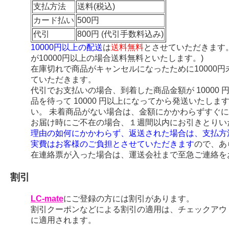
支払方法
送料(税込)
カード払い
500円
代引
800円 (代引手数料込み)
10000円以上の配送
は
送料無料
とさせていただきます
が10000円以上の場合送料無料といたします。)
在庫切れで商品がキャンセルになったために10000
ていただきます。
代引でお支払いの場合、到着した商品金額が 10000
品を待って 10000 円以上になってから発送いたし
い。 未着商品がない場合は、金額にかかわらずすぐ
お届け時にご不在の場合、１週間以内にお引きとりい
理由の如何にかかわらず、返送された場合は、支払方
実費はお客様のご負担とさせていただきます
ので、あ
在連絡票が入った場合は、運送会社まで至急ご連絡を
割引
LC-mate
にご登録の方には割引があります。
割引クーポンなどによる割引の適用は、チェックアウ
に適用されます。