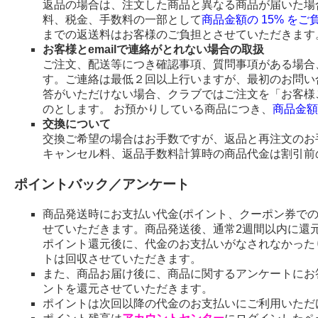
返品の場合は、注文した商品と異なる商品が届いた場
料、税金、手数料の一部として
商品金額の 15% を
までの返送料はお客様のご負担とさせていただきます
お客様とemailで連絡がとれない場合の取扱
ご注文、配送等につき確認事項、質問事項がある場合、
す。ご連絡は最低２回以上行いますが、最初のお問い
答がいただけない場合、クラブではご注文を「お客様
のとします。 お預かりしている商品につき、
商品金額
交換について
交換ご希望の場合はお手数ですが、返品と再注文のお
キャンセル料、返品手数料計算時の商品代金は割引前
ポイントバック／アンケート
商品発送時にお支払い代金(ポイント、クーポン券で
せていただきます。商品発送後、通常2週間以内に還
ポイント還元後に、代金のお支払いがなされなかった
トは回収させていただきます。
また、商品お届け後に、商品に関するアンケートにお
ントを還元させていただきます。
ポイントは次回以降の代金のお支払いにご利用いただ