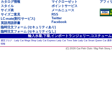
カタログ情報
マイクローゼット
アフィ
スタイル
ポイントサービス
サイズ表
メールニュース
サイズご意見
RSS
Twitter
LC-mate(割引サービス)
Facebook
英語用語辞書
臨時注文フォーム (セキュリティあり)
臨時注文フォーム (セキュリティなし)
輸入水着,下着,インポートランジェリー,コスチューム,セ
運営ブログ :
Lady Cat Mega Shop
Lady Cat Express
Lady Cat Time Sale
Lady Cat Smart
Queen Cat
携帯
情報
(C) 2026 Cat Fish Club / Big Fish Story, I