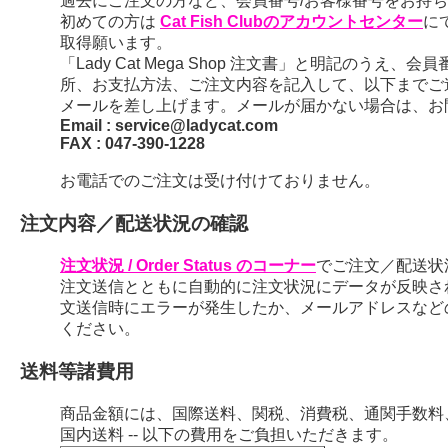
過去にご注文の方など、会員番号/お客様番号をお持ちの
初めての方は
Cat Fish Clubのアカウントセンター
に
取得願います。
「Lady Cat Mega Shop 注文書」と明記のう
所、お支払方法、ご注文内容を記入して、以下までご
メールを差し上げます。メールが届かない場合は、お
Email : service@ladycat.com
FAX : 047-390-1228
お電話でのご注文は受け付けておりません。
注文内容／配送状況の確認
注文状況 / Order Status のコーナー
でご注文／配送状
注文送信とともに自動的に注文状況にデータが反映さ
文送信時にエラーが発生したか、メールアドレスなど
ください。
送料等諸費用
商品金額には、国際送料、関税、消費税、通関手数料
国内送料 -- 以下の費用をご負担いただきます。