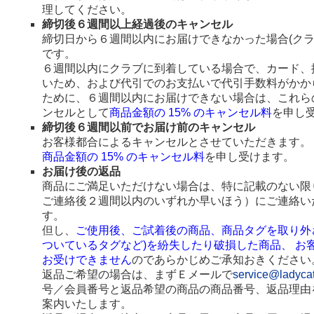
理してください。
締切後６週間以上経過後のキャンセル
締切日から６週間以内にお届けできなかった場合(ク
です。
６週間以内にクラブに到着している場合で、カード、
いため、および代引でのお支払いで代引手数料がかか
ために、６週間以内にお届けできない場合は、これら
ンセルとして
商品金額の 15% のキャンセル料
を申し
締切後６週間以前でお届け前のキャンセル
お客様都合によるキャンセルとさせていただきます。
商品金額の 15% のキャンセル料
を申し受けます。
お届け後の返品
商品にご満足いただけない場合は、特に記載のない限
ご連絡後２週間以内のいずれか早いほう）にご連絡い
す。
但し、
ご使用後、ご試着後の商品、商品タグを取り外
ついているタグなど)を紛失したり破損した商品、 お
お受けできません
のであらかじめご承知おきください
返品ご希望の場合は、まずＥメールで
service@ladyca
号／会員番号と返品希望の商品の商品番号、返品理由
案内いたします。