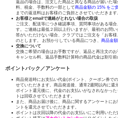
返品の場合は、注文した商品と異なる商品が届いた場
料、税金、手数料の一部として
商品金額の 15% を
までの返送料はお客様のご負担とさせていただきます
お客様とemailで連絡がとれない場合の取扱
ご注文、配送等につき確認事項、質問事項がある場合、
す。ご連絡は最低２回以上行いますが、最初のお問い
答がいただけない場合、クラブではご注文を「お客様
のとします。 お預かりしている商品につき、
商品金額
交換について
交換ご希望の場合はお手数ですが、返品と再注文のお
キャンセル料、返品手数料計算時の商品代金は割引前
ポイントバック／アンケート
商品発送時にお支払い代金(ポイント、クーポン券で
せていただきます。商品発送後、通常2週間以内に還
ポイント還元後に、代金のお支払いがなされなかった
トは回収させていただきます。
また、商品お届け後に、商品に関するアンケートにお
ントを還元させていただきます。
ポイントは次回以降の代金のお支払いにご利用いただ