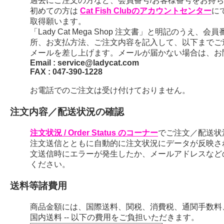
過去にご注文の方など、会員番号/お客様番号をお持ちの
初めての方は
Cat Fish Clubのアカウントセンター
に
取得願います。
「Lady Cat Mega Shop 注文書」と明記のう
所、お支払方法、ご注文内容を記入して、以下までご
メールを差し上げます。メールが届かない場合は、お
Email : service@ladycat.com
FAX : 047-390-1228
お電話でのご注文は受け付けておりません。
注文内容／配送状況の確認
注文状況 / Order Status のコーナー
でご注文／配送状
注文送信とともに自動的に注文状況にデータが反映さ
文送信時にエラーが発生したか、メールアドレスなど
ください。
送料等諸費用
商品金額には、国際送料、関税、消費税、通関手数料
国内送料 -- 以下の費用をご負担いただきます。