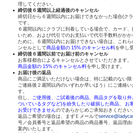
理してください。
締切後６週間以上経過後のキャンセル
締切日から６週間以内にお届けできなかった場合(ク
です。
６週間以内にクラブに到着している場合で、カード、
いため、および代引でのお支払いで代引手数料がかか
ために、６週間以内にお届けできない場合は、これら
ンセルとして
商品金額の 15% のキャンセル料
を申し
締切後６週間以前でお届け前のキャンセル
お客様都合によるキャンセルとさせていただきます。
商品金額の 15% のキャンセル料
を申し受けます。
お届け後の返品
商品にご満足いただけない場合は、特に記載のない限
ご連絡後２週間以内のいずれか早いほう）にご連絡い
す。
但し、
ご使用後、ご試着後の商品、商品タグを取り外
ついているタグなど)を紛失したり破損した商品、 お
お受けできません
のであらかじめご承知おきください
返品ご希望の場合は、まずＥメールで
service@ladyca
号／会員番号と返品希望の商品の商品番号、返品理由
案内いたします。