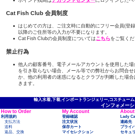
ポイント残高は
アカウントセンター
にログインしたペ
Cat Fish Club 会員制度
はじめての方は、ご注文時に自動的にフリー会員(登録
以降のご住所等の入力が不要になります。
Cat Fish Clubの会員制度については
こちら
をご覧くだ
禁止行為
他人の顧客番号、電子メールアカウントを使用した場
を引き取らない場合、メール等での弊社からお問合せ
か、他の利用者の迷惑になるとクラブが判断した場合
きます。
輸入水着,下着,インポートランジェリー,コスチューム,セ
インフォメーシ
How to Order
My Account
About
利用規約
登録確認
Lady C
支払方法
注文状況
連絡先
送料
保存カート
プライ
返品、交換
マイセレクション
セキュ