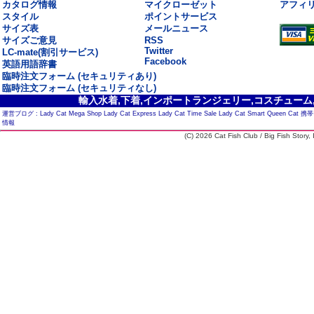
カタログ情報
マイクローゼット
アフィ
スタイル
ポイントサービス
サイズ表
メールニュース
サイズご意見
RSS
Twitter
LC-mate(割引サービス)
Facebook
英語用語辞書
臨時注文フォーム (セキュリティあり)
臨時注文フォーム (セキュリティなし)
輸入水着,下着,インポートランジェリー,コスチューム,セ
運営ブログ :
Lady Cat Mega Shop
Lady Cat Express
Lady Cat Time Sale
Lady Cat Smart
Queen Cat
携帯
情報
(C) 2026 Cat Fish Club / Big Fish Story, I