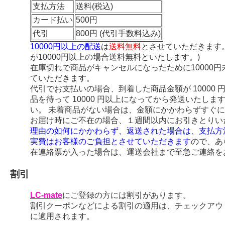
支払方法
送料(税込)
カード払い
500円
代引
800円 (代引手数料込み)
10000円以上の配送
は
送料無料
とさせていただきます
が10000円以上の場合送料無料といたします。)
在庫切れで商品がキャンセルになったために10000
ていただきます。
代引でお支払いの場合、到着した商品金額が 10000
品を待って 10000 円以上になってから発送いたし
い。 未着商品がない場合は、金額にかかわらずすぐ
お届け時にご不在の場合、１週間以内にお引きとりい
理由の如何にかかわらず、返送された場合は、支払方
実費はお客様のご負担とさせていただきます
ので、あ
在連絡票が入った場合は、運送会社まで至急ご連絡を
割引
LC-mate
にご登録の方には割引があります。
割引クーポンなどによる割引の適用は、チェックアウ
に適用されます。