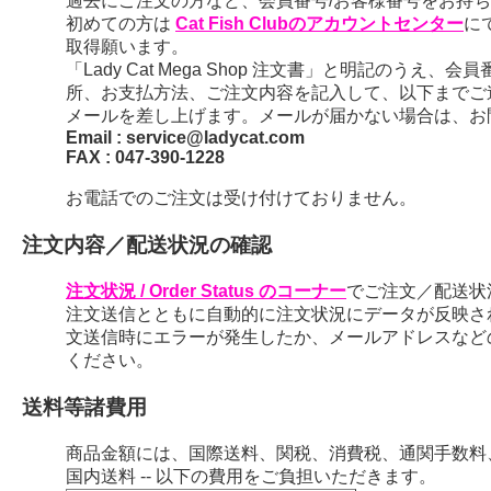
過去にご注文の方など、会員番号/お客様番号をお持ちの
初めての方は
Cat Fish Clubのアカウントセンター
に
取得願います。
「Lady Cat Mega Shop 注文書」と明記のう
所、お支払方法、ご注文内容を記入して、以下までご
メールを差し上げます。メールが届かない場合は、お
Email : service@ladycat.com
FAX : 047-390-1228
お電話でのご注文は受け付けておりません。
注文内容／配送状況の確認
注文状況 / Order Status のコーナー
でご注文／配送状
注文送信とともに自動的に注文状況にデータが反映さ
文送信時にエラーが発生したか、メールアドレスなど
ください。
送料等諸費用
商品金額には、国際送料、関税、消費税、通関手数料
国内送料 -- 以下の費用をご負担いただきます。