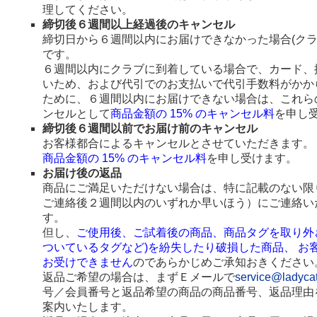
理してください。
締切後６週間以上経過後のキャンセル
締切日から６週間以内にお届けできなかった場合(ク
です。
６週間以内にクラブに到着している場合で、カード、
いため、および代引でのお支払いで代引手数料がかか
ために、６週間以内にお届けできない場合は、これら
ンセルとして
商品金額の 15% のキャンセル料
を申し
締切後６週間以前でお届け前のキャンセル
お客様都合によるキャンセルとさせていただきます。
商品金額の 15% のキャンセル料
を申し受けます。
お届け後の返品
商品にご満足いただけない場合は、特に記載のない限
ご連絡後２週間以内のいずれか早いほう）にご連絡い
す。
但し、
ご使用後、ご試着後の商品、商品タグを取り外
ついているタグなど)を紛失したり破損した商品、 お
お受けできません
のであらかじめご承知おきください
返品ご希望の場合は、まずＥメールで
service@ladyca
号／会員番号と返品希望の商品の商品番号、返品理由
案内いたします。