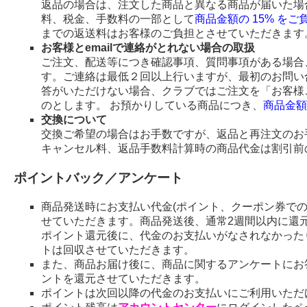
返品の場合は、注文した商品と異なる商品が届いた場
料、税金、手数料の一部として
商品金額の 15% を
までの返送料はお客様のご負担とさせていただきます
お客様とemailで連絡がとれない場合の取扱
ご注文、配送等につき確認事項、質問事項がある場合、
す。ご連絡は最低２回以上行いますが、最初のお問い
答がいただけない場合、クラブではご注文を「お客様
のとします。 お預かりしている商品につき、
商品金額
交換について
交換ご希望の場合はお手数ですが、返品と再注文のお
キャンセル料、返品手数料計算時の商品代金は割引前
ポイントバック／アンケート
商品発送時にお支払い代金(ポイント、クーポン券で
せていただきます。商品発送後、通常2週間以内に還
ポイント還元後に、代金のお支払いがなされなかった
トは回収させていただきます。
また、商品お届け後に、商品に関するアンケートにお
ントを還元させていただきます。
ポイントは次回以降の代金のお支払いにご利用いただ