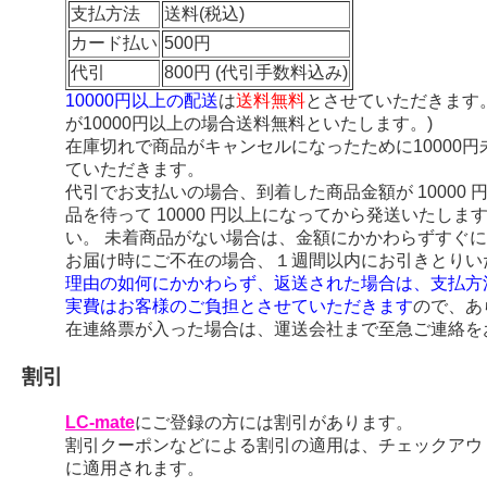
支払方法
送料(税込)
カード払い
500円
代引
800円 (代引手数料込み)
10000円以上の配送
は
送料無料
とさせていただきます
が10000円以上の場合送料無料といたします。)
在庫切れで商品がキャンセルになったために10000
ていただきます。
代引でお支払いの場合、到着した商品金額が 10000
品を待って 10000 円以上になってから発送いたし
い。 未着商品がない場合は、金額にかかわらずすぐ
お届け時にご不在の場合、１週間以内にお引きとりい
理由の如何にかかわらず、返送された場合は、支払方
実費はお客様のご負担とさせていただきます
ので、あ
在連絡票が入った場合は、運送会社まで至急ご連絡を
割引
LC-mate
にご登録の方には割引があります。
割引クーポンなどによる割引の適用は、チェックアウ
に適用されます。