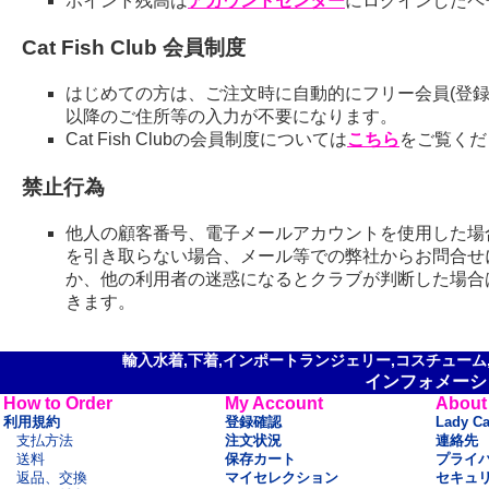
ポイント残高は
アカウントセンター
にログインしたペ
Cat Fish Club 会員制度
はじめての方は、ご注文時に自動的にフリー会員(登録
以降のご住所等の入力が不要になります。
Cat Fish Clubの会員制度については
こちら
をご覧くだ
禁止行為
他人の顧客番号、電子メールアカウントを使用した場
を引き取らない場合、メール等での弊社からお問合せ
か、他の利用者の迷惑になるとクラブが判断した場合
きます。
輸入水着,下着,インポートランジェリー,コスチューム,セ
インフォメーシ
How to Order
My Account
About
利用規約
登録確認
Lady C
支払方法
注文状況
連絡先
送料
保存カート
プライ
返品、交換
マイセレクション
セキュ