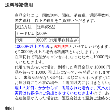
送料等諸費用
商品金額には、国際送料、関税、消費税、通関手数料
国内送料 -- 以下の費用をご負担いただきます。
支払方法
送料(税込)
カード払い
500円
代引
800円 (代引手数料込み)
10000円以上の配送
は
送料無料
とさせていただきます
が10000円以上の場合送料無料といたします。)
在庫切れで商品がキャンセルになったために10000
ていただきます。
代引でお支払いの場合、到着した商品金額が 10000
品を待って 10000 円以上になってから発送いたし
い。 未着商品がない場合は、金額にかかわらずすぐ
お届け時にご不在の場合、１週間以内にお引きとりい
理由の如何にかかわらず、返送された場合は、支払方
実費はお客様のご負担とさせていただきます
ので、あ
在連絡票が入った場合は、運送会社まで至急ご連絡を
割引