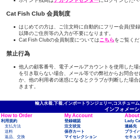
ポイント残高は
アカウントセンター
にログインしたペ
Cat Fish Club 会員制度
はじめての方は、ご注文時に自動的にフリー会員(登録
以降のご住所等の入力が不要になります。
Cat Fish Clubの会員制度については
こちら
をご覧くだ
禁止行為
他人の顧客番号、電子メールアカウントを使用した場
を引き取らない場合、メール等での弊社からお問合せ
か、他の利用者の迷惑になるとクラブが判断した場合
きます。
輸入水着,下着,インポートランジェリー,コスチューム,セ
インフォメーシ
How to Order
My Account
About
利用規約
登録確認
Lady C
支払方法
注文状況
連絡先
送料
保存カート
プライ
返品、交換
マイセレクション
セキュ