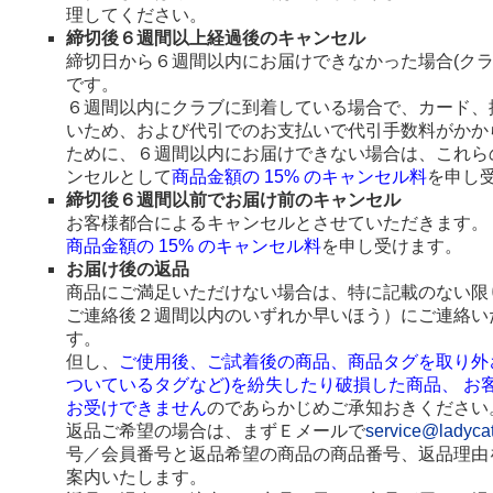
理してください。
締切後６週間以上経過後のキャンセル
締切日から６週間以内にお届けできなかった場合(ク
です。
６週間以内にクラブに到着している場合で、カード、
いため、および代引でのお支払いで代引手数料がかか
ために、６週間以内にお届けできない場合は、これら
ンセルとして
商品金額の 15% のキャンセル料
を申し
締切後６週間以前でお届け前のキャンセル
お客様都合によるキャンセルとさせていただきます。
商品金額の 15% のキャンセル料
を申し受けます。
お届け後の返品
商品にご満足いただけない場合は、特に記載のない限
ご連絡後２週間以内のいずれか早いほう）にご連絡い
す。
但し、
ご使用後、ご試着後の商品、商品タグを取り外
ついているタグなど)を紛失したり破損した商品、 お
お受けできません
のであらかじめご承知おきください
返品ご希望の場合は、まずＥメールで
service@ladyca
号／会員番号と返品希望の商品の商品番号、返品理由
案内いたします。