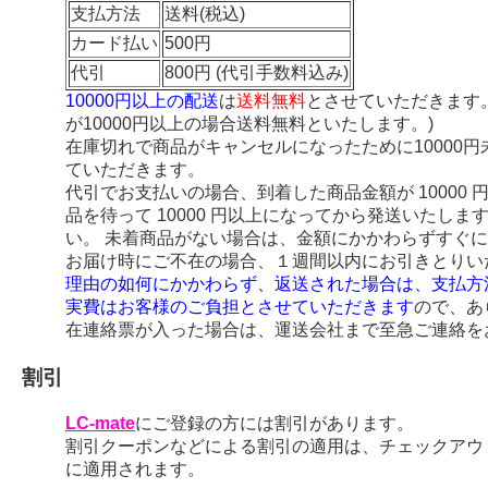
支払方法
送料(税込)
カード払い
500円
代引
800円 (代引手数料込み)
10000円以上の配送
は
送料無料
とさせていただきます
が10000円以上の場合送料無料といたします。)
在庫切れで商品がキャンセルになったために10000
ていただきます。
代引でお支払いの場合、到着した商品金額が 10000
品を待って 10000 円以上になってから発送いたし
い。 未着商品がない場合は、金額にかかわらずすぐ
お届け時にご不在の場合、１週間以内にお引きとりい
理由の如何にかかわらず、返送された場合は、支払方
実費はお客様のご負担とさせていただきます
ので、あ
在連絡票が入った場合は、運送会社まで至急ご連絡を
割引
LC-mate
にご登録の方には割引があります。
割引クーポンなどによる割引の適用は、チェックアウ
に適用されます。