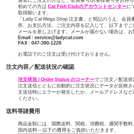
過去にご注文の方など、会員番号/お客様番号をお持ちの
初めての方は
Cat Fish Clubのアカウントセンター
に
取得願います。
「Lady Cat Mega Shop 注文書」と明記のう
所、お支払方法、ご注文内容を記入して、以下までご
メールを差し上げます。メールが届かない場合は、お
Email : service@ladycat.com
FAX : 047-390-1228
お電話でのご注文は受け付けておりません。
注文内容／配送状況の確認
注文状況 / Order Status のコーナー
でご注文／配送状
注文送信とともに自動的に注文状況にデータが反映さ
文送信時にエラーが発生したか、メールアドレスなど
ください。
送料等諸費用
商品金額には、国際送料、関税、消費税、通関手数料
国内送料 -- 以下の費用をご負担いただきます。