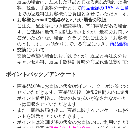
返品の場合は、注文した商品と異なる商品が届いた場
料、税金、手数料の一部として
商品金額の 15% を
までの返送料はお客様のご負担とさせていただきます
お客様とemailで連絡がとれない場合の取扱
ご注文、配送等につき確認事項、質問事項がある場合、
す。ご連絡は最低２回以上行いますが、最初のお問い
答がいただけない場合、クラブではご注文を「お客様
のとします。 お預かりしている商品につき、
商品金額
交換について
交換ご希望の場合はお手数ですが、返品と再注文のお
キャンセル料、返品手数料計算時の商品代金は割引前
ポイントバック／アンケート
商品発送時にお支払い代金(ポイント、クーポン券で
せていただきます。商品発送後、通常2週間以内に還
ポイント還元後に、代金のお支払いがなされなかった
トは回収させていただきます。
また、商品お届け後に、商品に関するアンケートにお
ントを還元させていただきます。
ポイントは次回以降の代金のお支払いにご利用いただ