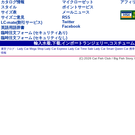
カタログ情報
マイクローゼット
アフィ
スタイル
ポイントサービス
サイズ表
メールニュース
サイズご意見
RSS
Twitter
LC-mate(割引サービス)
Facebook
英語用語辞書
臨時注文フォーム (セキュリティあり)
臨時注文フォーム (セキュリティなし)
輸入水着,下着,インポートランジェリー,コスチューム,セ
運営ブログ :
Lady Cat Mega Shop
Lady Cat Express
Lady Cat Time Sale
Lady Cat Smart
Queen Cat
携帯
情報
(C) 2026 Cat Fish Club / Big Fish Story, I