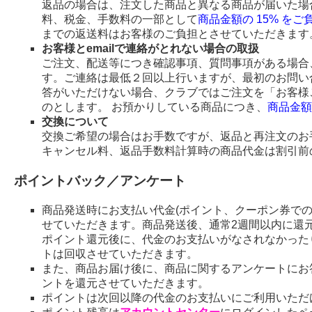
返品の場合は、注文した商品と異なる商品が届いた場
料、税金、手数料の一部として
商品金額の 15% を
までの返送料はお客様のご負担とさせていただきます
お客様とemailで連絡がとれない場合の取扱
ご注文、配送等につき確認事項、質問事項がある場合、
す。ご連絡は最低２回以上行いますが、最初のお問い
答がいただけない場合、クラブではご注文を「お客様
のとします。 お預かりしている商品につき、
商品金額
交換について
交換ご希望の場合はお手数ですが、返品と再注文のお
キャンセル料、返品手数料計算時の商品代金は割引前
ポイントバック／アンケート
商品発送時にお支払い代金(ポイント、クーポン券で
せていただきます。商品発送後、通常2週間以内に還
ポイント還元後に、代金のお支払いがなされなかった
トは回収させていただきます。
また、商品お届け後に、商品に関するアンケートにお
ントを還元させていただきます。
ポイントは次回以降の代金のお支払いにご利用いただ