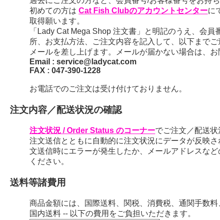
過去にご注文の方など、会員番号/お客様番号をお持ちの
初めての方は
Cat Fish Clubのアカウントセンター
に
取得願います。
「Lady Cat Mega Shop 注文書」と明記のう
所、お支払方法、ご注文内容を記入して、以下までご
メールを差し上げます。メールが届かない場合は、お
Email : service@ladycat.com
FAX : 047-390-1228
お電話でのご注文は受け付けておりません。
注文内容／配送状況の確認
注文状況 / Order Status のコーナー
でご注文／配送状
注文送信とともに自動的に注文状況にデータが反映さ
文送信時にエラーが発生したか、メールアドレスなど
ください。
送料等諸費用
商品金額には、国際送料、関税、消費税、通関手数料
国内送料 -- 以下の費用をご負担いただきます。