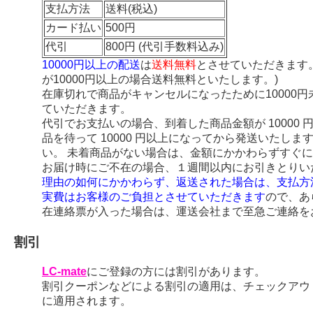
支払方法
送料(税込)
カード払い
500円
代引
800円 (代引手数料込み)
10000円以上の配送
は
送料無料
とさせていただきます
が10000円以上の場合送料無料といたします。)
在庫切れで商品がキャンセルになったために10000
ていただきます。
代引でお支払いの場合、到着した商品金額が 10000
品を待って 10000 円以上になってから発送いたし
い。 未着商品がない場合は、金額にかかわらずすぐ
お届け時にご不在の場合、１週間以内にお引きとりい
理由の如何にかかわらず、返送された場合は、支払方
実費はお客様のご負担とさせていただきます
ので、あ
在連絡票が入った場合は、運送会社まで至急ご連絡を
割引
LC-mate
にご登録の方には割引があります。
割引クーポンなどによる割引の適用は、チェックアウ
に適用されます。