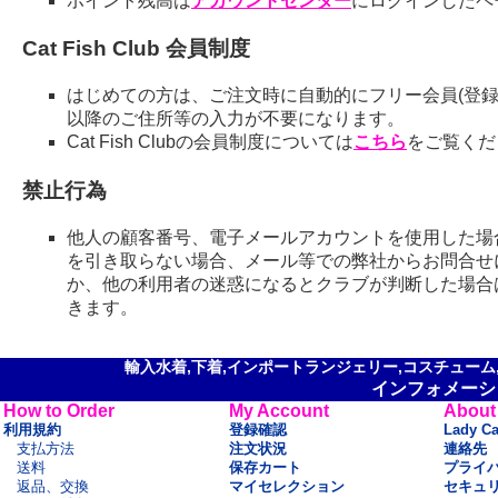
ポイント残高は
アカウントセンター
にログインしたペ
Cat Fish Club 会員制度
はじめての方は、ご注文時に自動的にフリー会員(登録
以降のご住所等の入力が不要になります。
Cat Fish Clubの会員制度については
こちら
をご覧くだ
禁止行為
他人の顧客番号、電子メールアカウントを使用した場
を引き取らない場合、メール等での弊社からお問合せ
か、他の利用者の迷惑になるとクラブが判断した場合
きます。
輸入水着,下着,インポートランジェリー,コスチューム,セ
インフォメーシ
How to Order
My Account
About
利用規約
登録確認
Lady C
支払方法
注文状況
連絡先
送料
保存カート
プライ
返品、交換
マイセレクション
セキュ