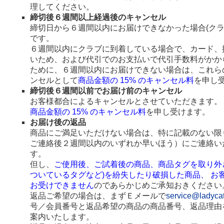
理してください。
締切後６週間以上経過後のキャンセル
締切日から６週間以内にお届けできなかった場合(ク
です。
６週間以内にクラブに到着している場合で、カード、
いため、および代引でのお支払いで代引手数料がかか
ために、６週間以内にお届けできない場合は、これら
ンセルとして
商品金額の 15% のキャンセル料
を申し
締切後６週間以前でお届け前のキャンセル
お客様都合によるキャンセルとさせていただきます。
商品金額の 15% のキャンセル料
を申し受けます。
お届け後の返品
商品にご満足いただけない場合は、特に記載のない限
ご連絡後２週間以内のいずれか早いほう）にご連絡い
す。
但し、
ご使用後、ご試着後の商品、商品タグを取り外
ついているタグなど)を紛失したり破損した商品、 お
お受けできません
のであらかじめご承知おきください
返品ご希望の場合は、まずＥメールで
service@ladyca
号／会員番号と返品希望の商品の商品番号、返品理由
案内いたします。