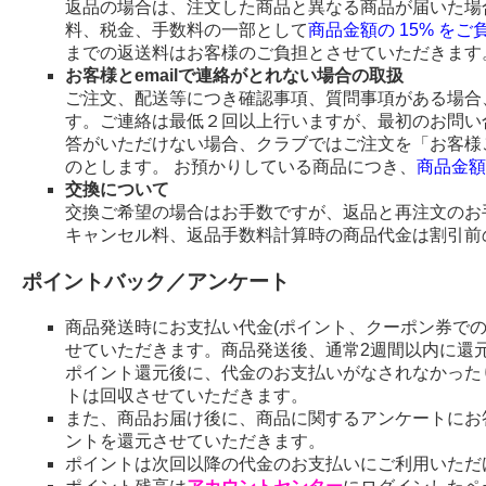
返品の場合は、注文した商品と異なる商品が届いた場
料、税金、手数料の一部として
商品金額の 15% を
までの返送料はお客様のご負担とさせていただきます
お客様とemailで連絡がとれない場合の取扱
ご注文、配送等につき確認事項、質問事項がある場合、
す。ご連絡は最低２回以上行いますが、最初のお問い
答がいただけない場合、クラブではご注文を「お客様
のとします。 お預かりしている商品につき、
商品金額
交換について
交換ご希望の場合はお手数ですが、返品と再注文のお
キャンセル料、返品手数料計算時の商品代金は割引前
ポイントバック／アンケート
商品発送時にお支払い代金(ポイント、クーポン券で
せていただきます。商品発送後、通常2週間以内に還
ポイント還元後に、代金のお支払いがなされなかった
トは回収させていただきます。
また、商品お届け後に、商品に関するアンケートにお
ントを還元させていただきます。
ポイントは次回以降の代金のお支払いにご利用いただ