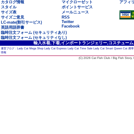
カタログ情報
マイクローゼット
アフィ
スタイル
ポイントサービス
サイズ表
メールニュース
サイズご意見
RSS
Twitter
LC-mate(割引サービス)
Facebook
英語用語辞書
臨時注文フォーム (セキュリティあり)
臨時注文フォーム (セキュリティなし)
輸入水着,下着,インポートランジェリー,コスチューム,セ
運営ブログ :
Lady Cat Mega Shop
Lady Cat Express
Lady Cat Time Sale
Lady Cat Smart
Queen Cat
携帯
情報
(C) 2026 Cat Fish Club / Big Fish Story, I