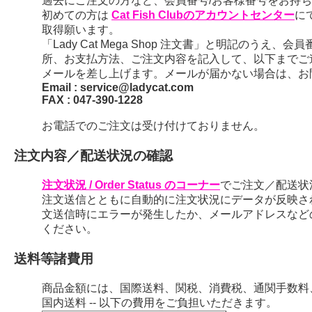
過去にご注文の方など、会員番号/お客様番号をお持ちの
初めての方は
Cat Fish Clubのアカウントセンター
に
取得願います。
「Lady Cat Mega Shop 注文書」と明記のう
所、お支払方法、ご注文内容を記入して、以下までご
メールを差し上げます。メールが届かない場合は、お
Email : service@ladycat.com
FAX : 047-390-1228
お電話でのご注文は受け付けておりません。
注文内容／配送状況の確認
注文状況 / Order Status のコーナー
でご注文／配送状
注文送信とともに自動的に注文状況にデータが反映さ
文送信時にエラーが発生したか、メールアドレスなど
ください。
送料等諸費用
商品金額には、国際送料、関税、消費税、通関手数料
国内送料 -- 以下の費用をご負担いただきます。