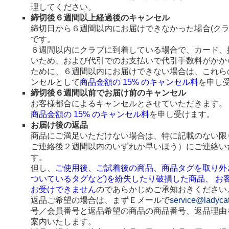
理してください。
締切後６週間以上経過後のキャンセル
締切日から６週間以内にお届けできなかった場合(ク
です。
６週間以内にクラブに到着している場合で、カード、
いため、および代引でのお支払いで代引手数料がかか
ために、６週間以内にお届けできない場合は、これら
ンセルとして
商品金額の 15% のキャンセル料
を申し
締切後６週間以前でお届け前のキャンセル
お客様都合によるキャンセルとさせていただきます。
商品金額の 15% のキャンセル料
を申し受けます。
お届け後の返品
商品にご満足いただけない場合は、特に記載のない限
ご連絡後２週間以内のいずれか早いほう）にご連絡い
す。
但し、
ご使用後、ご試着後の商品、商品タグを取り外
ついているタグなど)を紛失したり破損した商品、 お
お受けできません
のであらかじめご承知おきください
返品ご希望の場合は、まずＥメールで
service@ladyca
号／会員番号と返品希望の商品の商品番号、返品理由
案内いたします。