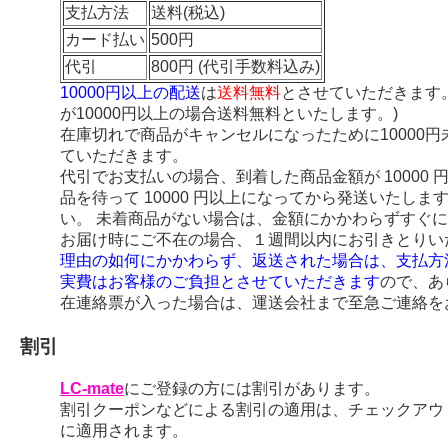
支払方法
送料(税込)
カード払い
500円
代引
800円 (代引手数料込み)
10000円以上の配送
は
送料無料
とさせていただきます
が10000円以上の場合送料無料といたします。)
在庫切れで商品がキャンセルになったために10000
ていただきます。
代引でお支払いの場合、到着した商品金額が 10000
品を待って 10000 円以上になってから発送いたし
い。 未着商品がない場合は、金額にかかわらずすぐ
お届け時にご不在の場合、１週間以内にお引きとりい
理由の如何にかかわらず、返送された場合は、支払方
実費はお客様のご負担とさせていただきます
ので、あ
在連絡票が入った場合は、運送会社まで至急ご連絡を
割引
LC-mate
にご登録の方には割引があります。
割引クーポンなどによる割引の適用は、チェックアウ
に適用されます。