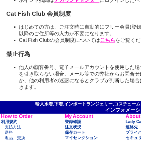
ポイント残高は
アカウントセンター
にログインしたペ
Cat Fish Club 会員制度
はじめての方は、ご注文時に自動的にフリー会員(登録
以降のご住所等の入力が不要になります。
Cat Fish Clubの会員制度については
こちら
をご覧くだ
禁止行為
他人の顧客番号、電子メールアカウントを使用した場
を引き取らない場合、メール等での弊社からお問合せ
か、他の利用者の迷惑になるとクラブが判断した場合
きます。
輸入水着,下着,インポートランジェリー,コスチューム,セ
インフォメーシ
How to Order
My Account
About
利用規約
登録確認
Lady C
支払方法
注文状況
連絡先
送料
保存カート
プライ
返品、交換
マイセレクション
セキュ