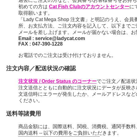
過去にご注文の方など、会員番号/お客様番号をお持ちの
初めての方は
Cat Fish Clubのアカウントセンター
に
取得願います。
「Lady Cat Mega Shop 注文書」と明記のう
所、お支払方法、ご注文内容を記入して、以下までご
メールを差し上げます。メールが届かない場合は、お
Email : service@ladycat.com
FAX : 047-390-1228
お電話でのご注文は受け付けておりません。
注文内容／配送状況の確認
注文状況 / Order Status のコーナー
でご注文／配送状
注文送信とともに自動的に注文状況にデータが反映さ
文送信時にエラーが発生したか、メールアドレスなど
ください。
送料等諸費用
商品金額には、国際送料、関税、消費税、通関手数料
国内送料 -- 以下の費用をご負担いただきます。