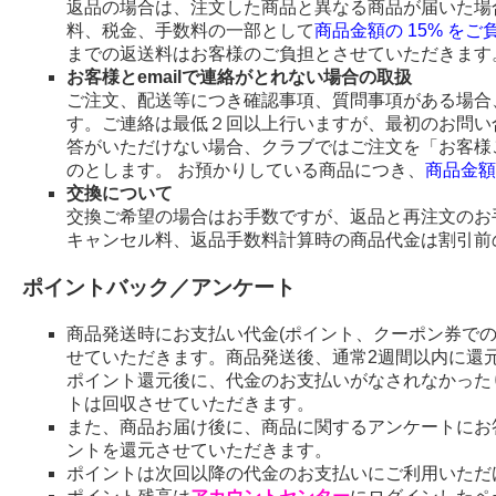
返品の場合は、注文した商品と異なる商品が届いた場
料、税金、手数料の一部として
商品金額の 15% を
までの返送料はお客様のご負担とさせていただきます
お客様とemailで連絡がとれない場合の取扱
ご注文、配送等につき確認事項、質問事項がある場合、
す。ご連絡は最低２回以上行いますが、最初のお問い
答がいただけない場合、クラブではご注文を「お客様
のとします。 お預かりしている商品につき、
商品金額
交換について
交換ご希望の場合はお手数ですが、返品と再注文のお
キャンセル料、返品手数料計算時の商品代金は割引前
ポイントバック／アンケート
商品発送時にお支払い代金(ポイント、クーポン券で
せていただきます。商品発送後、通常2週間以内に還
ポイント還元後に、代金のお支払いがなされなかった
トは回収させていただきます。
また、商品お届け後に、商品に関するアンケートにお
ントを還元させていただきます。
ポイントは次回以降の代金のお支払いにご利用いただ