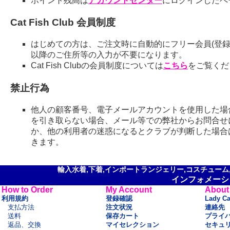
ポイント残高は
アカウントセンター
にログインしたペ
Cat Fish Club 会員制度
はじめての方は、ご注文時に自動的にフリー会員(登録
以降のご住所等の入力が不要になります。
Cat Fish Clubの会員制度については
こちら
をご覧くだ
禁止行為
他人の顧客番号、電子メールアカウントを使用した場
を引き取らない場合、メール等での弊社からお問合せ
か、他の利用者の迷惑になるとクラブが判断した場合
きます。
輸入水着,下着,インポートランジェリー,コスチューム,セ
インフォメーシ
How to Order
My Account
About
利用規約
登録確認
Lady C
支払方法
注文状況
連絡先
送料
保存カート
プライ
返品、交換
マイセレクション
セキュ