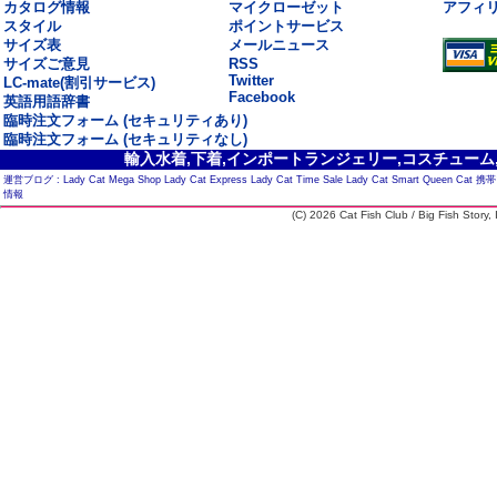
カタログ情報
マイクローゼット
アフィ
スタイル
ポイントサービス
サイズ表
メールニュース
サイズご意見
RSS
Twitter
LC-mate(割引サービス)
Facebook
英語用語辞書
臨時注文フォーム (セキュリティあり)
臨時注文フォーム (セキュリティなし)
輸入水着,下着,インポートランジェリー,コスチューム,セ
運営ブログ :
Lady Cat Mega Shop
Lady Cat Express
Lady Cat Time Sale
Lady Cat Smart
Queen Cat
携帯
情報
(C) 2026 Cat Fish Club / Big Fish Story, I