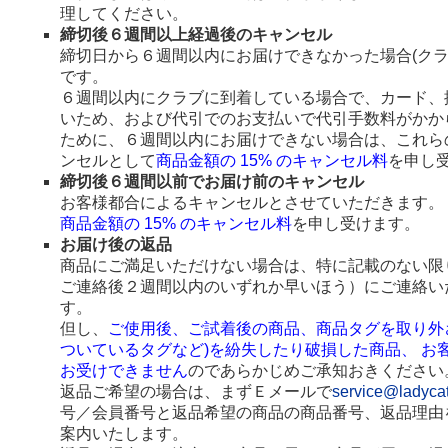
理してください。
締切後６週間以上経過後のキャンセル
締切日から６週間以内にお届けできなかった場合(ク
です。
６週間以内にクラブに到着している場合で、カード、
いため、および代引でのお支払いで代引手数料がかか
ために、６週間以内にお届けできない場合は、これら
ンセルとして
商品金額の 15% のキャンセル料
を申し
締切後６週間以前でお届け前のキャンセル
お客様都合によるキャンセルとさせていただきます。
商品金額の 15% のキャンセル料
を申し受けます。
お届け後の返品
商品にご満足いただけない場合は、特に記載のない限
ご連絡後２週間以内のいずれか早いほう）にご連絡い
す。
但し、
ご使用後、ご試着後の商品、商品タグを取り外
ついているタグなど)を紛失したり破損した商品、 お
お受けできません
のであらかじめご承知おきください
返品ご希望の場合は、まずＥメールで
service@ladyca
号／会員番号と返品希望の商品の商品番号、返品理由
案内いたします。