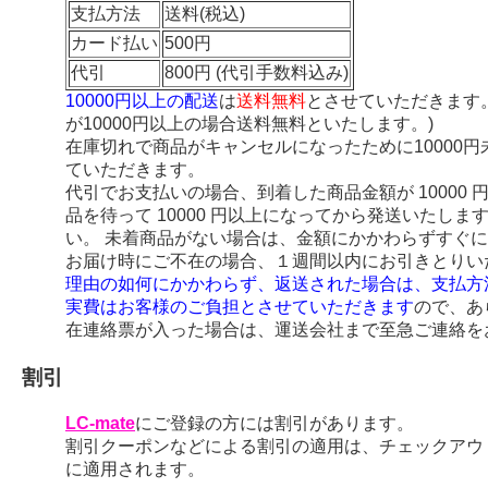
支払方法
送料(税込)
カード払い
500円
代引
800円 (代引手数料込み)
10000円以上の配送
は
送料無料
とさせていただきます
が10000円以上の場合送料無料といたします。)
在庫切れで商品がキャンセルになったために10000
ていただきます。
代引でお支払いの場合、到着した商品金額が 10000
品を待って 10000 円以上になってから発送いたし
い。 未着商品がない場合は、金額にかかわらずすぐ
お届け時にご不在の場合、１週間以内にお引きとりい
理由の如何にかかわらず、返送された場合は、支払方
実費はお客様のご負担とさせていただきます
ので、あ
在連絡票が入った場合は、運送会社まで至急ご連絡を
割引
LC-mate
にご登録の方には割引があります。
割引クーポンなどによる割引の適用は、チェックアウ
に適用されます。