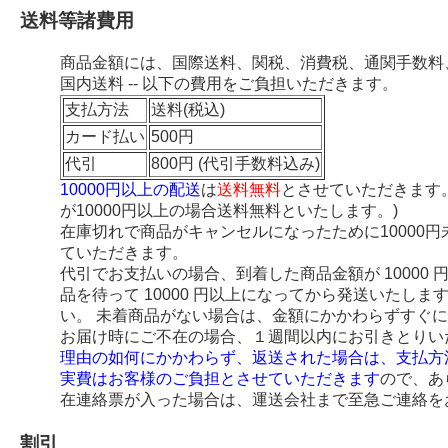
送料等諸費用
商品金額には、国際送料、関税、消費税、通関手数料
国内送料 -- 以下の費用をご負担いただきます。
支払方法
送料(税込)
カード払い
500円
代引
800円 (代引手数料込み)
10000円以上の配送
は
送料無料
とさせていただきます
が10000円以上の場合送料無料といたします。)
在庫切れで商品がキャンセルになったために10000
ていただきます。
代引でお支払いの場合、到着した商品金額が 10000
品を待って 10000 円以上になってから発送いたし
い。 未着商品がない場合は、金額にかかわらずすぐ
お届け時にご不在の場合、１週間以内にお引きとりい
理由の如何にかかわらず、返送された場合は、支払方
実費はお客様のご負担とさせていただきます
ので、あ
在連絡票が入った場合は、運送会社まで至急ご連絡を
割引