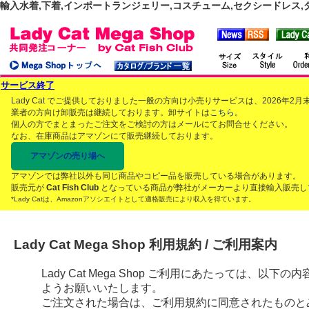
輸入水着,下着,インポートランジェリー,コスチューム,セクシードレス,ダンス
サービス終了
Lady Cat でご提供しておりました一般の方向け小売りサービスは、2026年
業者の方向け卸販売は継続しております。卸サイトは
こちら
。
個人の方でまとまったご注文をご検討の方はメールにてお問合せください。
なお、在庫商品はアマゾンにて販売継続しております。
アマゾンの売り場へ
アマゾンでは弊社以外も同じ商品やコピー品を販売している場合があります。
販売元が
Cat Fish Club
となっている商品が弊社がメーカーより直接輸入販売し
*Lady Catは、Amazonアソシエイトとして適格販売により収入を得ています。
Lady Cat Mega Shop 利用規約 / ご利用案内
Lady Cat Mega Shop ご利用にあたっては、
ようお願いいたします。
ご注文された場合は、ご利用規約に同意されたものと