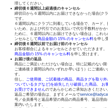
理してください。
締切後６週間以上経過後のキャンセル
締切日から６週間以内にお届けできなかった場合(ク
です。
６週間以内にクラブに到着している場合で、カード、
いため、および代引でのお支払いで代引手数料がかか
ために、６週間以内にお届けできない場合は、これら
ンセルとして
商品金額の 15% のキャンセル料
を申し
締切後６週間以前でお届け前のキャンセル
お客様都合によるキャンセルとさせていただきます。
商品金額の 15% のキャンセル料
を申し受けます。
お届け後の返品
商品にご満足いただけない場合は、特に記載のない限
ご連絡後２週間以内のいずれか早いほう）にご連絡い
す。
但し、
ご使用後、ご試着後の商品、商品タグを取り外
ついているタグなど)を紛失したり破損した商品、 お
お受けできません
のであらかじめご承知おきください
返品ご希望の場合は、まずＥメールで
service@ladyca
号／会員番号と返品希望の商品の商品番号、返品理由
案内いたします。