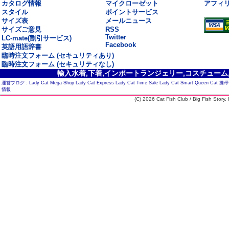
カタログ情報
マイクローゼット
アフィ
スタイル
ポイントサービス
サイズ表
メールニュース
サイズご意見
RSS
Twitter
LC-mate(割引サービス)
Facebook
英語用語辞書
臨時注文フォーム (セキュリティあり)
臨時注文フォーム (セキュリティなし)
輸入水着,下着,インポートランジェリー,コスチューム,セ
運営ブログ :
Lady Cat Mega Shop
Lady Cat Express
Lady Cat Time Sale
Lady Cat Smart
Queen Cat
携帯
情報
(C) 2026 Cat Fish Club / Big Fish Story, I