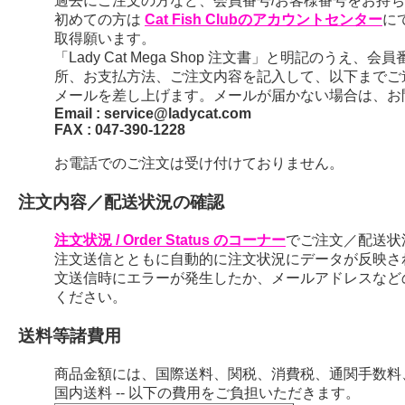
過去にご注文の方など、会員番号/お客様番号をお持ちの
初めての方は
Cat Fish Clubのアカウントセンター
に
取得願います。
「Lady Cat Mega Shop 注文書」と明記のう
所、お支払方法、ご注文内容を記入して、以下までご
メールを差し上げます。メールが届かない場合は、お
Email : service@ladycat.com
FAX : 047-390-1228
お電話でのご注文は受け付けておりません。
注文内容／配送状況の確認
注文状況 / Order Status のコーナー
でご注文／配送状
注文送信とともに自動的に注文状況にデータが反映さ
文送信時にエラーが発生したか、メールアドレスなど
ください。
送料等諸費用
商品金額には、国際送料、関税、消費税、通関手数料
国内送料 -- 以下の費用をご負担いただきます。