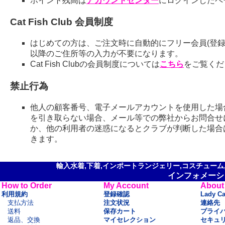
ポイント残高は
アカウントセンター
にログインしたペ
Cat Fish Club 会員制度
はじめての方は、ご注文時に自動的にフリー会員(登録
以降のご住所等の入力が不要になります。
Cat Fish Clubの会員制度については
こちら
をご覧くだ
禁止行為
他人の顧客番号、電子メールアカウントを使用した場
を引き取らない場合、メール等での弊社からお問合せ
か、他の利用者の迷惑になるとクラブが判断した場合
きます。
輸入水着,下着,インポートランジェリー,コスチューム,セ
インフォメーシ
How to Order
My Account
About
利用規約
登録確認
Lady C
支払方法
注文状況
連絡先
送料
保存カート
プライ
返品、交換
マイセレクション
セキュ