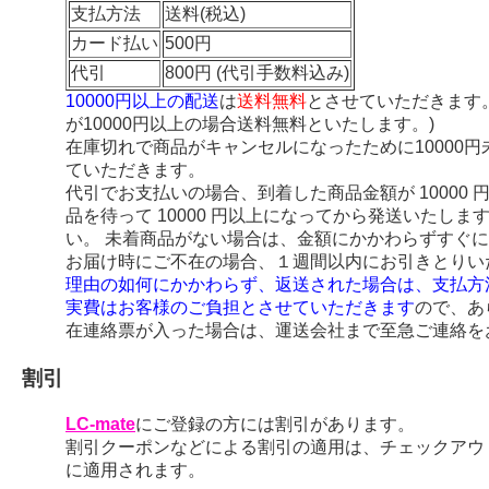
支払方法
送料(税込)
カード払い
500円
代引
800円 (代引手数料込み)
10000円以上の配送
は
送料無料
とさせていただきます
が10000円以上の場合送料無料といたします。)
在庫切れで商品がキャンセルになったために10000
ていただきます。
代引でお支払いの場合、到着した商品金額が 10000
品を待って 10000 円以上になってから発送いたし
い。 未着商品がない場合は、金額にかかわらずすぐ
お届け時にご不在の場合、１週間以内にお引きとりい
理由の如何にかかわらず、返送された場合は、支払方
実費はお客様のご負担とさせていただきます
ので、あ
在連絡票が入った場合は、運送会社まで至急ご連絡を
割引
LC-mate
にご登録の方には割引があります。
割引クーポンなどによる割引の適用は、チェックアウ
に適用されます。