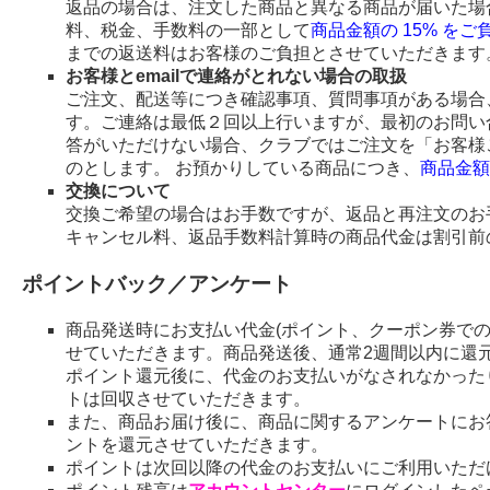
返品の場合は、注文した商品と異なる商品が届いた場
料、税金、手数料の一部として
商品金額の 15% を
までの返送料はお客様のご負担とさせていただきます
お客様とemailで連絡がとれない場合の取扱
ご注文、配送等につき確認事項、質問事項がある場合、
す。ご連絡は最低２回以上行いますが、最初のお問い
答がいただけない場合、クラブではご注文を「お客様
のとします。 お預かりしている商品につき、
商品金額
交換について
交換ご希望の場合はお手数ですが、返品と再注文のお
キャンセル料、返品手数料計算時の商品代金は割引前
ポイントバック／アンケート
商品発送時にお支払い代金(ポイント、クーポン券で
せていただきます。商品発送後、通常2週間以内に還
ポイント還元後に、代金のお支払いがなされなかった
トは回収させていただきます。
また、商品お届け後に、商品に関するアンケートにお
ントを還元させていただきます。
ポイントは次回以降の代金のお支払いにご利用いただ