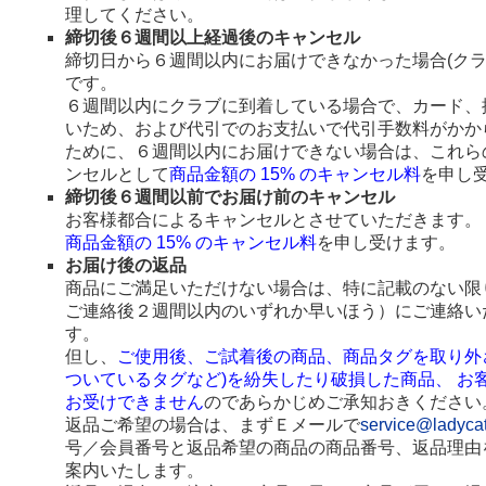
理してください。
締切後６週間以上経過後のキャンセル
締切日から６週間以内にお届けできなかった場合(ク
です。
６週間以内にクラブに到着している場合で、カード、
いため、および代引でのお支払いで代引手数料がかか
ために、６週間以内にお届けできない場合は、これら
ンセルとして
商品金額の 15% のキャンセル料
を申し
締切後６週間以前でお届け前のキャンセル
お客様都合によるキャンセルとさせていただきます。
商品金額の 15% のキャンセル料
を申し受けます。
お届け後の返品
商品にご満足いただけない場合は、特に記載のない限
ご連絡後２週間以内のいずれか早いほう）にご連絡い
す。
但し、
ご使用後、ご試着後の商品、商品タグを取り外
ついているタグなど)を紛失したり破損した商品、 お
お受けできません
のであらかじめご承知おきください
返品ご希望の場合は、まずＥメールで
service@ladyca
号／会員番号と返品希望の商品の商品番号、返品理由
案内いたします。