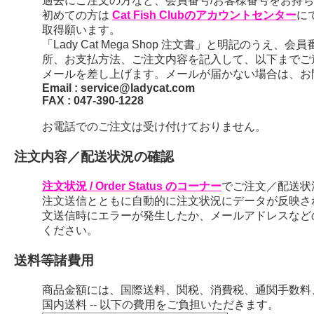
過去にご注文の方など、会員番号/お客様番号をお持ちの
初めての方は
Cat Fish Clubのアカウントセンター
に
取得願います。
「Lady Cat Mega Shop 注文書」と明記のう
所、お支払方法、ご注文内容を記入して、以下までご
メールを差し上げます。メールが届かない場合は、お
Email : service@ladycat.com
FAX : 047-390-1228
お電話でのご注文は受け付けておりません。
注文内容／配送状況の確認
注文状況 / Order Status のコーナー
でご注文／配送状
注文送信とともに自動的に注文状況にデータが反映さ
文送信時にエラーが発生したか、メールアドレスなど
ください。
送料等諸費用
商品金額には、国際送料、関税、消費税、通関手数料
国内送料 -- 以下の費用をご負担いただきます。