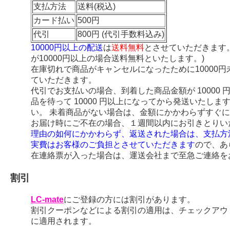
支払方法
送料(税込)
カード払い
500円
代引
800円 (代引手数料込み)
10000円以上の配送
は
送料無料
とさせていただきます
が10000円以上の場合送料無料といたします。)
在庫切れで商品がキャンセルになったために10000
ていただきます。
代引でお支払いの場合、到着した商品金額が 10000
品を待って 10000 円以上になってから発送いたし
い。 未着商品がない場合は、金額にかかわらずすぐ
お届け時にご不在の場合、１週間以内にお引きとりい
理由の如何にかかわらず、返送された場合は、支払方
実費はお客様のご負担とさせていただきます
ので、あ
在連絡票が入った場合は、運送会社まで至急ご連絡を
割引
LC-mate
にご登録の方には割引があります。
割引クーポンなどによる割引の適用は、チェックアウ
に適用されます。