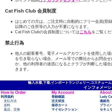
ポイント残高は
アカウントセンター
にログインしたペ
Cat Fish Club 会員制度
はじめての方は、ご注文時に自動的にフリー会員(登録
以降のご住所等の入力が不要になります。
Cat Fish Clubの会員制度については
こちら
をご覧くだ
禁止行為
他人の顧客番号、電子メールアカウントを使用した場
を引き取らない場合、メール等での弊社からお問合せ
か、他の利用者の迷惑になるとクラブが判断した場合
きます。
輸入水着,下着,インポートランジェリー,コスチューム,セ
インフォメーシ
How to Order
My Account
About
利用規約
登録確認
Lady C
支払方法
注文状況
連絡先
送料
保存カート
プライ
返品、交換
マイセレクション
セキュ