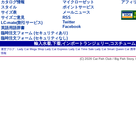
カタログ情報
マイクローゼット
アフィ
スタイル
ポイントサービス
サイズ表
メールニュース
サイズご意見
RSS
Twitter
LC-mate(割引サービス)
Facebook
英語用語辞書
臨時注文フォーム (セキュリティあり)
臨時注文フォーム (セキュリティなし)
輸入水着,下着,インポートランジェリー,コスチューム,セ
運営ブログ :
Lady Cat Mega Shop
Lady Cat Express
Lady Cat Time Sale
Lady Cat Smart
Queen Cat
携帯
情報
(C) 2026 Cat Fish Club / Big Fish Story, I