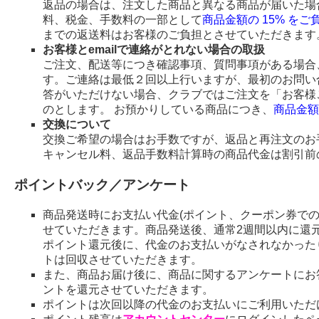
返品の場合は、注文した商品と異なる商品が届いた場
料、税金、手数料の一部として
商品金額の 15% を
までの返送料はお客様のご負担とさせていただきます
お客様とemailで連絡がとれない場合の取扱
ご注文、配送等につき確認事項、質問事項がある場合、
す。ご連絡は最低２回以上行いますが、最初のお問い
答がいただけない場合、クラブではご注文を「お客様
のとします。 お預かりしている商品につき、
商品金額
交換について
交換ご希望の場合はお手数ですが、返品と再注文のお
キャンセル料、返品手数料計算時の商品代金は割引前
ポイントバック／アンケート
商品発送時にお支払い代金(ポイント、クーポン券で
せていただきます。商品発送後、通常2週間以内に還
ポイント還元後に、代金のお支払いがなされなかった
トは回収させていただきます。
また、商品お届け後に、商品に関するアンケートにお
ントを還元させていただきます。
ポイントは次回以降の代金のお支払いにご利用いただ