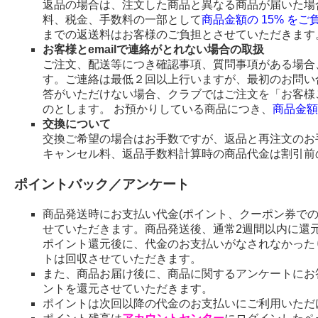
返品の場合は、注文した商品と異なる商品が届いた場
料、税金、手数料の一部として
商品金額の 15% を
までの返送料はお客様のご負担とさせていただきます
お客様とemailで連絡がとれない場合の取扱
ご注文、配送等につき確認事項、質問事項がある場合、
す。ご連絡は最低２回以上行いますが、最初のお問い
答がいただけない場合、クラブではご注文を「お客様
のとします。 お預かりしている商品につき、
商品金額
交換について
交換ご希望の場合はお手数ですが、返品と再注文のお
キャンセル料、返品手数料計算時の商品代金は割引前
ポイントバック／アンケート
商品発送時にお支払い代金(ポイント、クーポン券で
せていただきます。商品発送後、通常2週間以内に還
ポイント還元後に、代金のお支払いがなされなかった
トは回収させていただきます。
また、商品お届け後に、商品に関するアンケートにお
ントを還元させていただきます。
ポイントは次回以降の代金のお支払いにご利用いただ