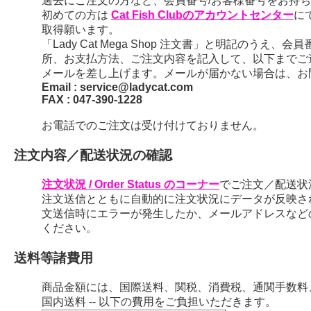
過去にご注文の方など、会員番号/お客様番号をお持ちの
初めての方は
Cat Fish Clubのアカウントセンター
に
取得願います。
「Lady Cat Mega Shop 注文書」と明記のう
所、お支払方法、ご注文内容を記入して、以下までご
メールを差し上げます。メールが届かない場合は、お
Email : service@ladycat.com
FAX : 047-390-1228
お電話でのご注文は受け付けておりません。
注文内容／配送状況の確認
注文状況 / Order Status のコーナー
でご注文／配送状
注文送信とともに自動的に注文状況にデータが反映さ
文送信時にエラーが発生したか、メールアドレスなど
ください。
送料等諸費用
商品金額には、国際送料、関税、消費税、通関手数料
国内送料 -- 以下の費用をご負担いただきます。