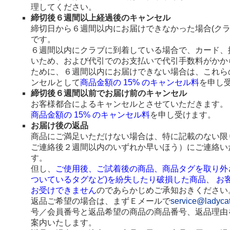
理してください。
締切後６週間以上経過後のキャンセル
締切日から６週間以内にお届けできなかった場合(ク
です。
６週間以内にクラブに到着している場合で、カード、
いため、および代引でのお支払いで代引手数料がかか
ために、６週間以内にお届けできない場合は、これら
ンセルとして
商品金額の 15% のキャンセル料
を申し
締切後６週間以前でお届け前のキャンセル
お客様都合によるキャンセルとさせていただきます。
商品金額の 15% のキャンセル料
を申し受けます。
お届け後の返品
商品にご満足いただけない場合は、特に記載のない限
ご連絡後２週間以内のいずれか早いほう）にご連絡い
す。
但し、
ご使用後、ご試着後の商品、商品タグを取り外
ついているタグなど)を紛失したり破損した商品、 お
お受けできません
のであらかじめご承知おきください
返品ご希望の場合は、まずＥメールで
service@ladyca
号／会員番号と返品希望の商品の商品番号、返品理由
案内いたします。