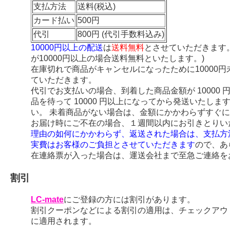
支払方法
送料(税込)
カード払い
500円
代引
800円 (代引手数料込み)
10000円以上の配送
は
送料無料
とさせていただきます
が10000円以上の場合送料無料といたします。)
在庫切れで商品がキャンセルになったために10000
ていただきます。
代引でお支払いの場合、到着した商品金額が 10000
品を待って 10000 円以上になってから発送いたし
い。 未着商品がない場合は、金額にかかわらずすぐ
お届け時にご不在の場合、１週間以内にお引きとりい
理由の如何にかかわらず、返送された場合は、支払方
実費はお客様のご負担とさせていただきます
ので、あ
在連絡票が入った場合は、運送会社まで至急ご連絡を
割引
LC-mate
にご登録の方には割引があります。
割引クーポンなどによる割引の適用は、チェックアウ
に適用されます。