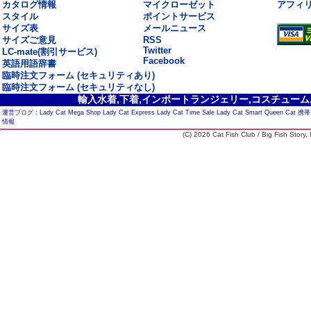
カタログ情報
マイクローゼット
アフィ
スタイル
ポイントサービス
サイズ表
メールニュース
サイズご意見
RSS
Twitter
LC-mate(割引サービス)
Facebook
英語用語辞書
臨時注文フォーム (セキュリティあり)
臨時注文フォーム (セキュリティなし)
輸入水着,下着,インポートランジェリー,コスチューム,セ
運営ブログ :
Lady Cat Mega Shop
Lady Cat Express
Lady Cat Time Sale
Lady Cat Smart
Queen Cat
携帯
情報
(C) 2026 Cat Fish Club / Big Fish Story, I