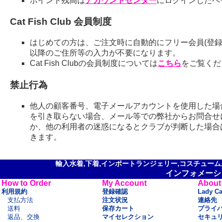
ポイント残高は
アカウントセンター
にログインしたペ
Cat Fish Club 会員制度
はじめての方は、ご注文時に自動的にフリー会員(登録
以降のご住所等の入力が不要になります。
Cat Fish Clubの会員制度については
こちら
をご覧くだ
禁止行為
他人の顧客番号、電子メールアカウントを使用した場
を引き取らない場合、メール等での弊社からお問合せ
か、他の利用者の迷惑になるとクラブが判断した場合
きます。
輸入水着,下着,インポートランジェリー,コスチューム,セ
インフォメーシ
How to Order
My Account
About
利用規約
登録確認
Lady C
支払方法
注文状況
連絡先
送料
保存カート
プライ
返品、交換
マイセレクション
セキュ