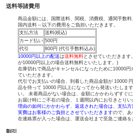
送料等諸費用
商品金額には、国際送料、関税、消費税、通関手数料
国内送料 -- 以下の費用をご負担いただきます。
支払方法
送料(税込)
カード払い
500円
代引
800円 (代引手数料込み)
10000円以上の配送
は
送料無料
とさせていただきます
が10000円以上の場合送料無料といたします。)
在庫切れで商品がキャンセルになったために10000
ていただきます。
代引でお支払いの場合、到着した商品金額が 10000
品を待って 10000 円以上になってから発送いたし
い。 未着商品がない場合は、金額にかかわらずすぐ
お届け時にご不在の場合、１週間以内にお引きとりい
理由の如何にかかわらず、返送された場合は、支払方
実費はお客様のご負担とさせていただきます
ので、あ
在連絡票が入った場合は、運送会社まで至急ご連絡を
割引