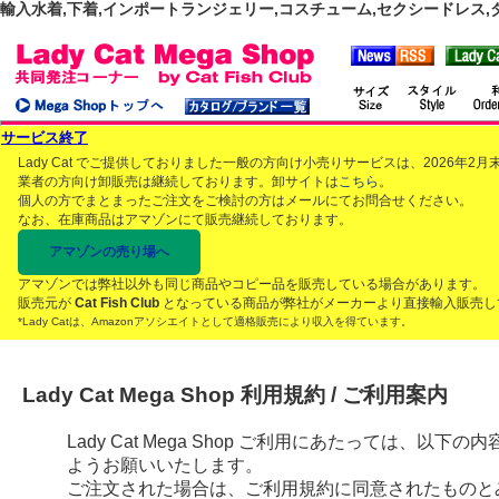
輸入水着,下着,インポートランジェリー,コスチューム,セクシードレス,ダンス
サービス終了
Lady Cat でご提供しておりました一般の方向け小売りサービスは、2026年
業者の方向け卸販売は継続しております。卸サイトは
こちら
。
個人の方でまとまったご注文をご検討の方はメールにてお問合せください。
なお、在庫商品はアマゾンにて販売継続しております。
アマゾンの売り場へ
アマゾンでは弊社以外も同じ商品やコピー品を販売している場合があります。
販売元が
Cat Fish Club
となっている商品が弊社がメーカーより直接輸入販売し
*Lady Catは、Amazonアソシエイトとして適格販売により収入を得ています。
Lady Cat Mega Shop 利用規約 / ご利用案内
Lady Cat Mega Shop ご利用にあたっては、
ようお願いいたします。
ご注文された場合は、ご利用規約に同意されたものと