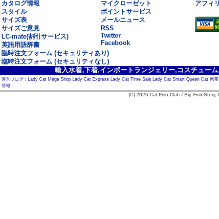
カタログ情報
マイクローゼット
アフィ
スタイル
ポイントサービス
サイズ表
メールニュース
サイズご意見
RSS
Twitter
LC-mate(割引サービス)
Facebook
英語用語辞書
臨時注文フォーム (セキュリティあり)
臨時注文フォーム (セキュリティなし)
輸入水着,下着,インポートランジェリー,コスチューム,セ
運営ブログ :
Lady Cat Mega Shop
Lady Cat Express
Lady Cat Time Sale
Lady Cat Smart
Queen Cat
携帯
情報
(C) 2026 Cat Fish Club / Big Fish Story, I