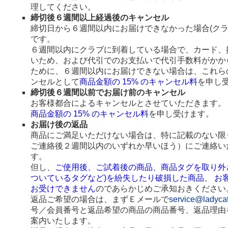
理してください。
締切後６週間以上経過後のキャンセル
締切日から６週間以内にお届けできなかった場合(ク
です。
６週間以内にクラブに到着している場合で、カード、
いため、および代引でのお支払いで代引手数料がかか
ために、６週間以内にお届けできない場合は、これら
ンセルとして
商品金額の 15% のキャンセル料
を申し
締切後６週間以前でお届け前のキャンセル
お客様都合によるキャンセルとさせていただきます。
商品金額の 15% のキャンセル料
を申し受けます。
お届け後の返品
商品にご満足いただけない場合は、特に記載のない限
ご連絡後２週間以内のいずれか早いほう）にご連絡い
す。
但し、
ご使用後、ご試着後の商品、商品タグを取り外
ついているタグなど)を紛失したり破損した商品、 お
お受けできません
のであらかじめご承知おきください
返品ご希望の場合は、まずＥメールで
service@ladyca
号／会員番号と返品希望の商品の商品番号、返品理由
案内いたします。