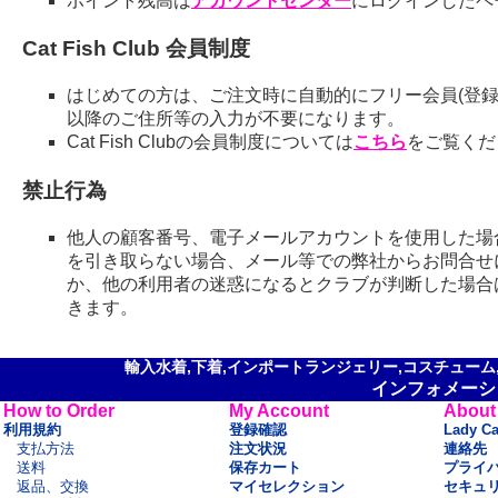
ポイント残高は
アカウントセンター
にログインしたペ
Cat Fish Club 会員制度
はじめての方は、ご注文時に自動的にフリー会員(登録
以降のご住所等の入力が不要になります。
Cat Fish Clubの会員制度については
こちら
をご覧くだ
禁止行為
他人の顧客番号、電子メールアカウントを使用した場
を引き取らない場合、メール等での弊社からお問合せ
か、他の利用者の迷惑になるとクラブが判断した場合
きます。
輸入水着,下着,インポートランジェリー,コスチューム,セ
インフォメーシ
How to Order
My Account
About
利用規約
登録確認
Lady C
支払方法
注文状況
連絡先
送料
保存カート
プライ
返品、交換
マイセレクション
セキュ