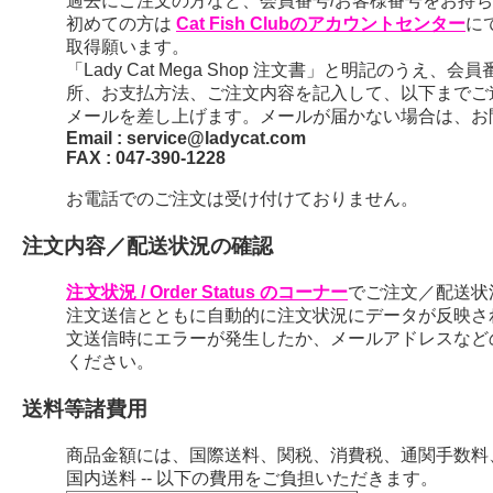
過去にご注文の方など、会員番号/お客様番号をお持ちの
初めての方は
Cat Fish Clubのアカウントセンター
に
取得願います。
「Lady Cat Mega Shop 注文書」と明記のう
所、お支払方法、ご注文内容を記入して、以下までご
メールを差し上げます。メールが届かない場合は、お
Email : service@ladycat.com
FAX : 047-390-1228
お電話でのご注文は受け付けておりません。
注文内容／配送状況の確認
注文状況 / Order Status のコーナー
でご注文／配送状
注文送信とともに自動的に注文状況にデータが反映さ
文送信時にエラーが発生したか、メールアドレスなど
ください。
送料等諸費用
商品金額には、国際送料、関税、消費税、通関手数料
国内送料 -- 以下の費用をご負担いただきます。