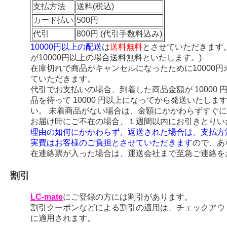
支払方法
送料(税込)
カード払い
500円
代引
800円 (代引手数料込み)
10000円以上の配送
は
送料無料
とさせていただきます
が10000円以上の場合送料無料といたします。)
在庫切れで商品がキャンセルになったために10000
ていただきます。
代引でお支払いの場合、到着した商品金額が 10000
品を待って 10000 円以上になってから発送いたし
い。 未着商品がない場合は、金額にかかわらずすぐ
お届け時にご不在の場合、１週間以内にお引きとりい
理由の如何にかかわらず、返送された場合は、支払方
実費はお客様のご負担とさせていただきます
ので、あ
在連絡票が入った場合は、運送会社まで至急ご連絡を
割引
LC-mate
にご登録の方には割引があります。
割引クーポンなどによる割引の適用は、チェックアウ
に適用されます。