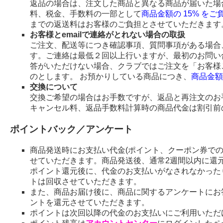
返品の場合は、注文した商品と異なる商品が届いた場
料、税金、手数料の一部として
商品金額の 15% を
までの返送料はお客様のご負担とさせていただきます
お客様とemailで連絡がとれない場合の取扱
ご注文、配送等につき確認事項、質問事項がある場合、
す。ご連絡は最低２回以上行いますが、最初のお問い
答がいただけない場合、クラブではご注文を「お客様
のとします。 お預かりしている商品につき、
商品金額
交換について
交換ご希望の場合はお手数ですが、返品と再注文のお
キャンセル料、返品手数料計算時の商品代金は割引前
ポイントバック／アンケート
商品発送時にお支払い代金(ポイント、クーポン券で
せていただきます。商品発送後、通常2週間以内に還
ポイント還元後に、代金のお支払いがなされなかった
トは回収させていただきます。
また、商品お届け後に、商品に関するアンケートにお
ントを還元させていただきます。
ポイントは次回以降の代金のお支払いにご利用いただ