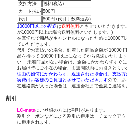
支払方法
送料(税込)
カード払い
500円
代引
800円 (代引手数料込み)
10000円以上の配送
は
送料無料
とさせていただきます
が10000円以上の場合送料無料といたします。)
在庫切れで商品がキャンセルになったために10000
ていただきます。
代引でお支払いの場合、到着した商品金額が 10000
品を待って 10000 円以上になってから発送いたし
い。 未着商品がない場合は、金額にかかわらずすぐ
お届け時にご不在の場合、１週間以内にお引きとりい
理由の如何にかかわらず、返送された場合は、支払方
実費はお客様のご負担とさせていただきます
ので、あ
在連絡票が入った場合は、運送会社まで至急ご連絡を
割引
LC-mate
にご登録の方には割引があります。
割引クーポンなどによる割引の適用は、チェックアウ
に適用されます。