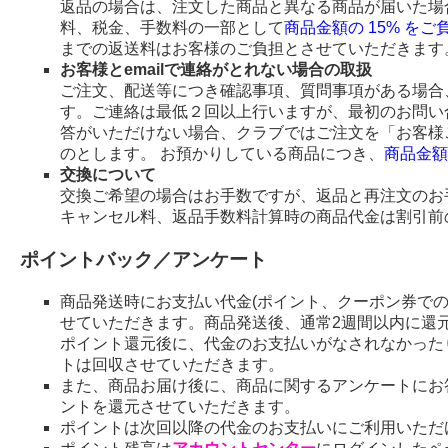
返品の場合は、注文した商品と異なる商品が届いた場
料、税金、手数料の一部として
商品金額の 15% を
までの返送料はお客様のご負担とさせていただきます
お客様とemailで連絡がとれない場合の取扱
ご注文、配送等につき確認事項、質問事項がある場合、
す。ご連絡は最低２回以上行いますが、最初のお問い
答がいただけない場合、クラブではご注文を「お客様
のとします。 お預かりしている商品につき、
商品金額
交換について
交換ご希望の場合はお手数ですが、返品と再注文のお
キャンセル料、返品手数料計算時の商品代金は割引前
ポイントバック／アンケート
商品発送時にお支払い代金(ポイント、クーポン券で
せていただきます。商品発送後、通常2週間以内に還
ポイント還元後に、代金のお支払いがなされなかった
トは回収させていただきます。
また、商品お届け後に、商品に関するアンケートにお
ントを還元させていただきます。
ポイントは次回以降の代金のお支払いにご利用いただ