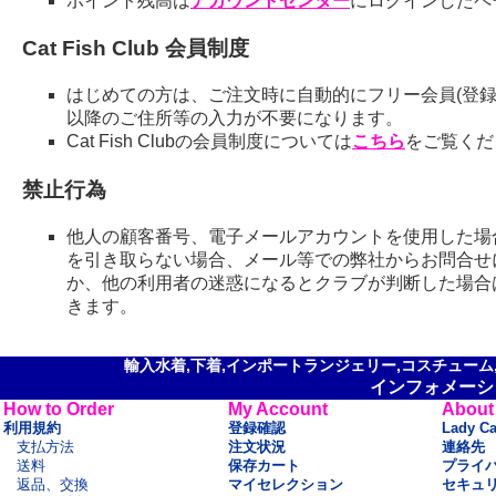
ポイント残高は
アカウントセンター
にログインしたペ
Cat Fish Club 会員制度
はじめての方は、ご注文時に自動的にフリー会員(登録
以降のご住所等の入力が不要になります。
Cat Fish Clubの会員制度については
こちら
をご覧くだ
禁止行為
他人の顧客番号、電子メールアカウントを使用した場
を引き取らない場合、メール等での弊社からお問合せ
か、他の利用者の迷惑になるとクラブが判断した場合
きます。
輸入水着,下着,インポートランジェリー,コスチューム,セ
インフォメーシ
How to Order
My Account
About
利用規約
登録確認
Lady C
支払方法
注文状況
連絡先
送料
保存カート
プライ
返品、交換
マイセレクション
セキュ