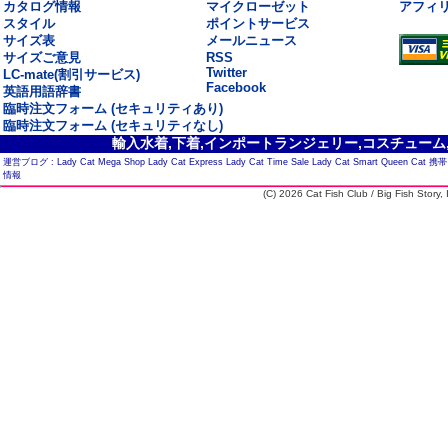
カタログ情報
マイクローゼット
アフィ
スタイル
ポイントサービス
サイズ表
メールニュース
サイズご意見
RSS
Twitter
LC-mate(割引サービス)
Facebook
英語用語辞書
臨時注文フォーム (セキュリティあり)
臨時注文フォーム (セキュリティなし)
輸入水着,下着,インポートランジェリー,コスチューム,セ
運営ブログ :
Lady Cat Mega Shop
Lady Cat Express
Lady Cat Time Sale
Lady Cat Smart
Queen Cat
携帯
情報
(C) 2026 Cat Fish Club / Big Fish Story, I