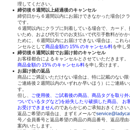
理してください。
締切後６週間以上経過後のキャンセル
締切日から６週間以内にお届けできなかった場合(ク
です。
６週間以内にクラブに到着している場合で、カード、
いため、および代引でのお支払いで代引手数料がかか
ために、６週間以内にお届けできない場合は、これら
ンセルとして
商品金額の 15% のキャンセル料
を申し
締切後６週間以前でお届け前のキャンセル
お客様都合によるキャンセルとさせていただきます。
商品金額の 15% のキャンセル料
を申し受けます。
お届け後の返品
商品にご満足いただけない場合は、特に記載のない限
ご連絡後２週間以内のいずれか早いほう）にご連絡い
す。
但し、
ご使用後、ご試着後の商品、商品タグを取り外
ついているタグなど)を紛失したり破損した商品、 お
お受けできません
のであらかじめご承知おきください
返品ご希望の場合は、まずＥメールで
service@ladyca
号／会員番号と返品希望の商品の商品番号、返品理由
案内いたします。