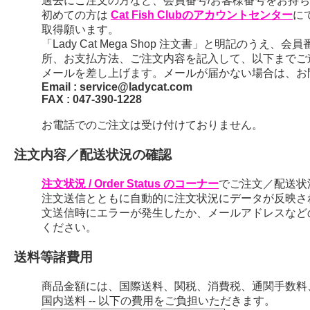
過去にご注文の方など、会員番号/お客様番号をお持ちの
初めての方は
Cat Fish Clubのアカウントセンター
に
取得願います。
「Lady Cat Mega Shop 注文書」と明記のう
所、お支払方法、ご注文内容を記入して、以下までご
メールを差し上げます。メールが届かない場合は、お
Email : service@ladycat.com
FAX : 047-390-1228
お電話でのご注文は受け付けておりません。
注文内容／配送状況の確認
注文状況 / Order Status のコーナー
でご注文／配送状
注文送信とともに自動的に注文状況にデータが反映さ
文送信時にエラーが発生したか、メールアドレスなど
ください。
送料等諸費用
商品金額には、国際送料、関税、消費税、通関手数料
国内送料 -- 以下の費用をご負担いただきます。