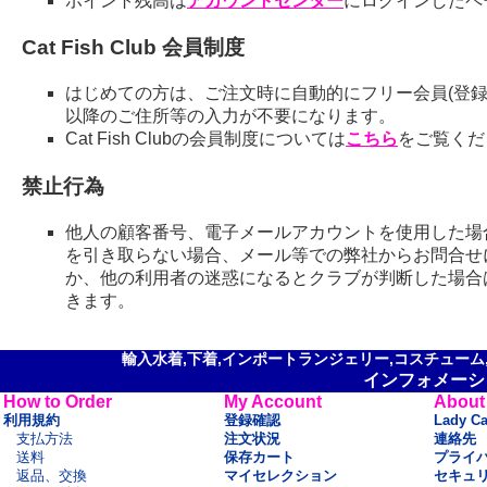
ポイント残高は
アカウントセンター
にログインしたペ
Cat Fish Club 会員制度
はじめての方は、ご注文時に自動的にフリー会員(登録
以降のご住所等の入力が不要になります。
Cat Fish Clubの会員制度については
こちら
をご覧くだ
禁止行為
他人の顧客番号、電子メールアカウントを使用した場
を引き取らない場合、メール等での弊社からお問合せ
か、他の利用者の迷惑になるとクラブが判断した場合
きます。
輸入水着,下着,インポートランジェリー,コスチューム,セ
インフォメーシ
How to Order
My Account
About
利用規約
登録確認
Lady C
支払方法
注文状況
連絡先
送料
保存カート
プライ
返品、交換
マイセレクション
セキュ