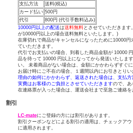
支払方法
送料(税込)
カード払い
500円
代引
800円 (代引手数料込み)
10000円以上の配送
は
送料無料
とさせていただきます
が10000円以上の場合送料無料といたします。)
在庫切れで商品がキャンセルになったために10000
ていただきます。
代引でお支払いの場合、到着した商品金額が 10000
品を待って 10000 円以上になってから発送いたし
い。 未着商品がない場合は、金額にかかわらずすぐ
お届け時にご不在の場合、１週間以内にお引きとりい
理由の如何にかかわらず、返送された場合は、支払方
実費はお客様のご負担とさせていただきます
ので、あ
在連絡票が入った場合は、運送会社まで至急ご連絡を
割引
LC-mate
にご登録の方には割引があります。
割引クーポンなどによる割引の適用は、チェックアウ
に適用されます。