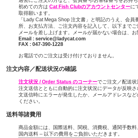
過去にご注文の方など、会員番号/お客様番号をお持ちの
初めての方は
Cat Fish Clubのアカウントセンター
に
取得願います。
「Lady Cat Mega Shop 注文書」と明記のう
所、お支払方法、ご注文内容を記入して、以下までご
メールを差し上げます。メールが届かない場合は、お
Email : service@ladycat.com
FAX : 047-390-1228
お電話でのご注文は受け付けておりません。
注文内容／配送状況の確認
注文状況 / Order Status のコーナー
でご注文／配送状
注文送信とともに自動的に注文状況にデータが反映さ
文送信時にエラーが発生したか、メールアドレスなど
ください。
送料等諸費用
商品金額には、国際送料、関税、消費税、通関手数料
国内送料 -- 以下の費用をご負担いただきます。