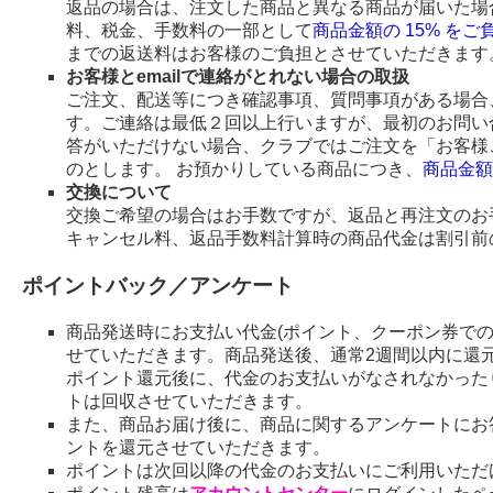
返品の場合は、注文した商品と異なる商品が届いた場
料、税金、手数料の一部として
商品金額の 15% を
までの返送料はお客様のご負担とさせていただきます
お客様とemailで連絡がとれない場合の取扱
ご注文、配送等につき確認事項、質問事項がある場合、
す。ご連絡は最低２回以上行いますが、最初のお問い
答がいただけない場合、クラブではご注文を「お客様
のとします。 お預かりしている商品につき、
商品金額
交換について
交換ご希望の場合はお手数ですが、返品と再注文のお
キャンセル料、返品手数料計算時の商品代金は割引前
ポイントバック／アンケート
商品発送時にお支払い代金(ポイント、クーポン券で
せていただきます。商品発送後、通常2週間以内に還
ポイント還元後に、代金のお支払いがなされなかった
トは回収させていただきます。
また、商品お届け後に、商品に関するアンケートにお
ントを還元させていただきます。
ポイントは次回以降の代金のお支払いにご利用いただ