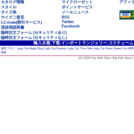
カタログ情報
マイクローゼット
アフィ
スタイル
ポイントサービス
サイズ表
メールニュース
サイズご意見
RSS
Twitter
LC-mate(割引サービス)
Facebook
英語用語辞書
臨時注文フォーム (セキュリティあり)
臨時注文フォーム (セキュリティなし)
輸入水着,下着,インポートランジェリー,コスチューム,セ
運営ブログ :
Lady Cat Mega Shop
Lady Cat Express
Lady Cat Time Sale
Lady Cat Smart
Queen Cat
携帯
情報
(C) 2026 Cat Fish Club / Big Fish Story, I