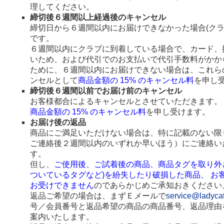
理してください。
締切後６週間以上経過後のキャンセル
締切日から６週間以内にお届けできなかった場合(ク
です。
６週間以内にクラブに到着している場合で、カード、
いため、および代引でのお支払いで代引手数料がかか
ために、６週間以内にお届けできない場合は、これら
ンセルとして
商品金額の 15% のキャンセル料
を申し
締切後６週間以前でお届け前のキャンセル
お客様都合によるキャンセルとさせていただきます。
商品金額の 15% のキャンセル料
を申し受けます。
お届け後の返品
商品にご満足いただけない場合は、特に記載のない限
ご連絡後２週間以内のいずれか早いほう）にご連絡い
す。
但し、
ご使用後、ご試着後の商品、商品タグを取り外
ついているタグなど)を紛失したり破損した商品、 お
お受けできません
のであらかじめご承知おきください
返品ご希望の場合は、まずＥメールで
service@ladyca
号／会員番号と返品希望の商品の商品番号、返品理由
案内いたします。