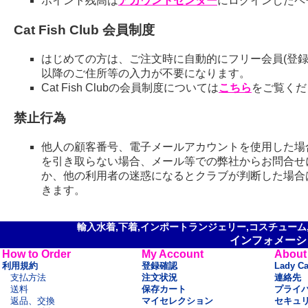
ポイント残高は
アカウントセンター
にログインしたペ
Cat Fish Club 会員制度
はじめての方は、ご注文時に自動的にフリー会員(登録
以降のご住所等の入力が不要になります。
Cat Fish Clubの会員制度については
こちら
をご覧くだ
禁止行為
他人の顧客番号、電子メールアカウントを使用した場
を引き取らない場合、メール等での弊社からお問合せ
か、他の利用者の迷惑になるとクラブが判断した場合
きます。
輸入水着,下着,インポートランジェリー,コスチューム,セ
インフォメーシ
How to Order
My Account
About
利用規約
登録確認
Lady C
支払方法
注文状況
連絡先
送料
保存カート
プライ
返品、交換
マイセレクション
セキュ