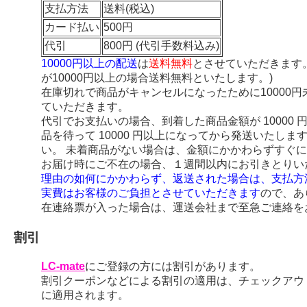
支払方法
送料(税込)
カード払い
500円
代引
800円 (代引手数料込み)
10000円以上の配送
は
送料無料
とさせていただきます
が10000円以上の場合送料無料といたします。)
在庫切れで商品がキャンセルになったために10000
ていただきます。
代引でお支払いの場合、到着した商品金額が 10000
品を待って 10000 円以上になってから発送いたし
い。 未着商品がない場合は、金額にかかわらずすぐ
お届け時にご不在の場合、１週間以内にお引きとりい
理由の如何にかかわらず、返送された場合は、支払方
実費はお客様のご負担とさせていただきます
ので、あ
在連絡票が入った場合は、運送会社まで至急ご連絡を
割引
LC-mate
にご登録の方には割引があります。
割引クーポンなどによる割引の適用は、チェックアウ
に適用されます。