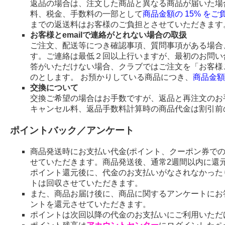
返品の場合は、注文した商品と異なる商品が届いた場
料、税金、手数料の一部として
商品金額の 15% を
までの返送料はお客様のご負担とさせていただきます
お客様とemailで連絡がとれない場合の取扱
ご注文、配送等につき確認事項、質問事項がある場合、
す。ご連絡は最低２回以上行いますが、最初のお問い
答がいただけない場合、クラブではご注文を「お客様
のとします。 お預かりしている商品につき、
商品金額
交換について
交換ご希望の場合はお手数ですが、返品と再注文のお
キャンセル料、返品手数料計算時の商品代金は割引前
ポイントバック／アンケート
商品発送時にお支払い代金(ポイント、クーポン券で
せていただきます。商品発送後、通常2週間以内に還
ポイント還元後に、代金のお支払いがなされなかった
トは回収させていただきます。
また、商品お届け後に、商品に関するアンケートにお
ントを還元させていただきます。
ポイントは次回以降の代金のお支払いにご利用いただ