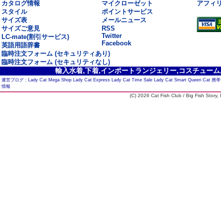
カタログ情報
マイクローゼット
アフィ
スタイル
ポイントサービス
サイズ表
メールニュース
サイズご意見
RSS
Twitter
LC-mate(割引サービス)
Facebook
英語用語辞書
臨時注文フォーム (セキュリティあり)
臨時注文フォーム (セキュリティなし)
輸入水着,下着,インポートランジェリー,コスチューム,セ
運営ブログ :
Lady Cat Mega Shop
Lady Cat Express
Lady Cat Time Sale
Lady Cat Smart
Queen Cat
携帯
情報
(C) 2026 Cat Fish Club / Big Fish Story, I