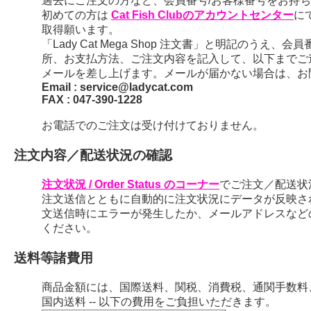
過去にご注文の方など、会員番号/お客様番号をお持ちの
初めての方は
Cat Fish Clubのアカウントセンター
に
取得願います。
「Lady Cat Mega Shop 注文書」と明記のう
所、お支払方法、ご注文内容を記入して、以下までご
メールを差し上げます。メールが届かない場合は、お
Email : service@ladycat.com
FAX : 047-390-1228
お電話でのご注文は受け付けておりません。
注文内容／配送状況の確認
注文状況 / Order Status のコーナー
でご注文／配送状
注文送信とともに自動的に注文状況にデータが反映さ
文送信時にエラーが発生したか、メールアドレスなど
ください。
送料等諸費用
商品金額には、国際送料、関税、消費税、通関手数料
国内送料 -- 以下の費用をご負担いただきます。