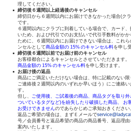
理してください。
締切後６週間以上経過後のキャンセル
締切日から６週間以内にお届けできなかった場合(ク
です。
６週間以内にクラブに到着している場合で、カード、
いため、および代引でのお支払いで代引手数料がかか
ために、６週間以内にお届けできない場合は、これら
ンセルとして
商品金額の 15% のキャンセル料
を申し
締切後６週間以前でお届け前のキャンセル
お客様都合によるキャンセルとさせていただきます。
商品金額の 15% のキャンセル料
を申し受けます。
お届け後の返品
商品にご満足いただけない場合は、特に記載のない限
ご連絡後２週間以内のいずれか早いほう）にご連絡い
す。
但し、
ご使用後、ご試着後の商品、商品タグを取り外
ついているタグなど)を紛失したり破損した商品、 お
お受けできません
のであらかじめご承知おきください
返品ご希望の場合は、まずＥメールで
service@ladyca
号／会員番号と返品希望の商品の商品番号、返品理由
案内いたします。