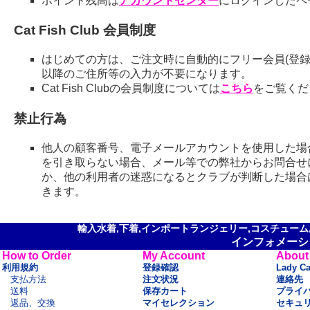
ポイント残高は
アカウントセンター
にログインしたペ
Cat Fish Club 会員制度
はじめての方は、ご注文時に自動的にフリー会員(登録
以降のご住所等の入力が不要になります。
Cat Fish Clubの会員制度については
こちら
をご覧くだ
禁止行為
他人の顧客番号、電子メールアカウントを使用した場
を引き取らない場合、メール等での弊社からお問合せ
か、他の利用者の迷惑になるとクラブが判断した場合
きます。
輸入水着,下着,インポートランジェリー,コスチューム,セ
インフォメーシ
How to Order
My Account
About
利用規約
登録確認
Lady C
支払方法
注文状況
連絡先
送料
保存カート
プライ
返品、交換
マイセレクション
セキュ