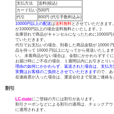
支払方法
送料(税込)
カード払い
500円
代引
800円 (代引手数料込み)
10000円以上の配送
は
送料無料
とさせていただきます
が10000円以上の場合送料無料といたします。)
在庫切れで商品がキャンセルになったために10000
ていただきます。
代引でお支払いの場合、到着した商品金額が 10000
品を待って 10000 円以上になってから発送いたし
い。 未着商品がない場合は、金額にかかわらずすぐ
お届け時にご不在の場合、１週間以内にお引きとりい
理由の如何にかかわらず、返送された場合は、支払方
実費はお客様のご負担とさせていただきます
ので、あ
在連絡票が入った場合は、運送会社まで至急ご連絡を
割引
LC-mate
にご登録の方には割引があります。
割引クーポンなどによる割引の適用は、チェックアウ
に適用されます。