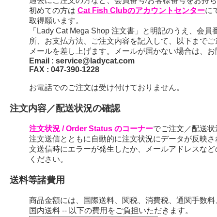
過去にご注文の方など、会員番号/お客様番号をお持ちの
初めての方は
Cat Fish Clubのアカウントセンター
に
取得願います。
「Lady Cat Mega Shop 注文書」と明記のう
所、お支払方法、ご注文内容を記入して、以下までご
メールを差し上げます。メールが届かない場合は、お
Email : service@ladycat.com
FAX : 047-390-1228
お電話でのご注文は受け付けておりません。
注文内容／配送状況の確認
注文状況 / Order Status のコーナー
でご注文／配送状
注文送信とともに自動的に注文状況にデータが反映さ
文送信時にエラーが発生したか、メールアドレスなど
ください。
送料等諸費用
商品金額には、国際送料、関税、消費税、通関手数料
国内送料 -- 以下の費用をご負担いただきます。