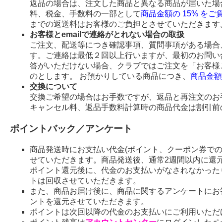
返品の場合は、注文した商品と異なる商品が届いた場
料、税金、手数料の一部として
商品金額の 15% を
までの返送料はお客様のご負担とさせていただきます
お客様とemailで連絡がとれない場合の取扱
ご注文、配送等につき確認事項、質問事項がある場合、
す。ご連絡は最低２回以上行いますが、最初のお問い
答がいただけない場合、クラブではご注文を「お客様
のとします。 お預かりしている商品につき、
商品金額
交換について
交換ご希望の場合はお手数ですが、返品と再注文のお
キャンセル料、返品手数料計算時の商品代金は割引前
ポイントバック／アンケート
商品発送時にお支払い代金(ポイント、クーポン券で
せていただきます。商品発送後、通常2週間以内に還
ポイント還元後に、代金のお支払いがなされなかった
トは回収させていただきます。
また、商品お届け後に、商品に関するアンケートにお
ントを還元させていただきます。
ポイントは次回以降の代金のお支払いにご利用いただ