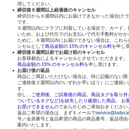
理してください。
締切後６週間以上経過後のキャンセル
締切日から６週間以内にお届けできなかった場合(ク
です。
６週間以内にクラブに到着している場合で、カード、
いため、および代引でのお支払いで代引手数料がかか
ために、６週間以内にお届けできない場合は、これら
ンセルとして
商品金額の 15% のキャンセル料
を申し
締切後６週間以前でお届け前のキャンセル
お客様都合によるキャンセルとさせていただきます。
商品金額の 15% のキャンセル料
を申し受けます。
お届け後の返品
商品にご満足いただけない場合は、特に記載のない限
ご連絡後２週間以内のいずれか早いほう）にご連絡い
す。
但し、
ご使用後、ご試着後の商品、商品タグを取り外
ついているタグなど)を紛失したり破損した商品、 お
お受けできません
のであらかじめご承知おきください
返品ご希望の場合は、まずＥメールで
service@ladyca
号／会員番号と返品希望の商品の商品番号、返品理由
案内いたします。