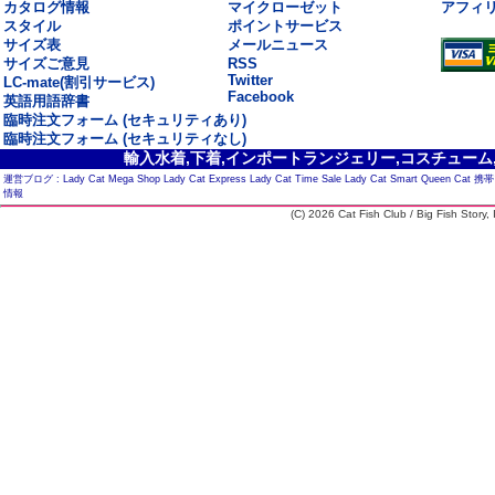
カタログ情報
マイクローゼット
アフィ
スタイル
ポイントサービス
サイズ表
メールニュース
サイズご意見
RSS
Twitter
LC-mate(割引サービス)
Facebook
英語用語辞書
臨時注文フォーム (セキュリティあり)
臨時注文フォーム (セキュリティなし)
輸入水着,下着,インポートランジェリー,コスチューム,セ
運営ブログ :
Lady Cat Mega Shop
Lady Cat Express
Lady Cat Time Sale
Lady Cat Smart
Queen Cat
携帯
情報
(C) 2026 Cat Fish Club / Big Fish Story, I