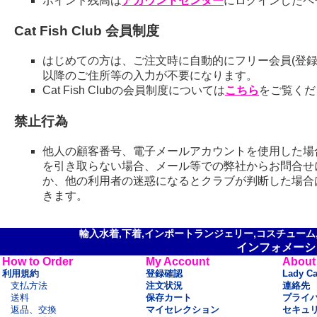
ポイント残高は
アカウントセンター
にログインしたペ
Cat Fish Club 会員制度
はじめての方は、ご注文時に自動的にフリー会員(登録
以降のご住所等の入力が不要になります。
Cat Fish Clubの会員制度については
こちら
をご覧くだ
禁止行為
他人の顧客番号、電子メールアカウントを使用した場
を引き取らない場合、メール等での弊社からお問合せ
か、他の利用者の迷惑になるとクラブが判断した場合
きます。
輸入水着,下着,インポートランジェリー,コスチューム,セ
インフォメーシ
How to Order
My Account
About
利用規約
登録確認
Lady C
支払方法
注文状況
連絡先
送料
保存カート
プライ
返品、交換
マイセレクション
セキュ