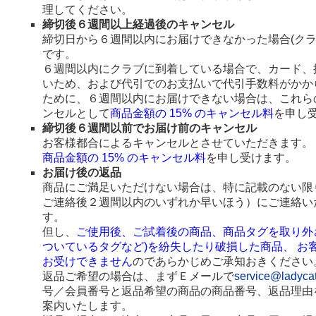
理してください。
締切後６週間以上経過後のキャンセル
締切日から６週間以内にお届けできなかった場合(ク
です。
６週間以内にクラブに到着している場合で、カード、
いため、および代引でのお支払いで代引手数料がかか
ために、６週間以内にお届けできない場合は、これら
ンセルとして
商品金額の 15% のキャンセル料
を申し
締切後６週間以前でお届け前のキャンセル
お客様都合によるキャンセルとさせていただきます。
商品金額の 15% のキャンセル料
を申し受けます。
お届け後の返品
商品にご満足いただけない場合は、特に記載のない限
ご連絡後２週間以内のいずれか早いほう）にご連絡い
す。
但し、
ご使用後、ご試着後の商品、商品タグを取り外
ついているタグなど)を紛失したり破損した商品、 お
お受けできません
のであらかじめご承知おきください
返品ご希望の場合は、まずＥメールで
service@ladyca
号／会員番号と返品希望の商品の商品番号、返品理由
案内いたします。