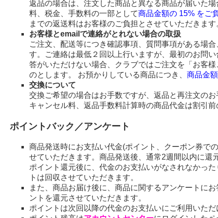
返品の場合は、注文した商品と異なる商品が届いた場
料、税金、手数料の一部として
商品金額の 15% を
までの返送料はお客様のご負担とさせていただきます
お客様とemailで連絡がとれない場合の取扱
ご注文、配送等につき確認事項、質問事項がある場合、
す。ご連絡は最低２回以上行いますが、最初のお問い
答がいただけない場合、クラブではご注文を「お客様
のとします。 お預かりしている商品につき、
商品金額
交換について
交換ご希望の場合はお手数ですが、返品と再注文のお
キャンセル料、返品手数料計算時の商品代金は割引前
ポイントバック／アンケート
商品発送時にお支払い代金(ポイント、クーポン券で
せていただきます。商品発送後、通常2週間以内に還
ポイント還元後に、代金のお支払いがなされなかった
トは回収させていただきます。
また、商品お届け後に、商品に関するアンケートにお
ントを還元させていただきます。
ポイントは次回以降の代金のお支払いにご利用いただ