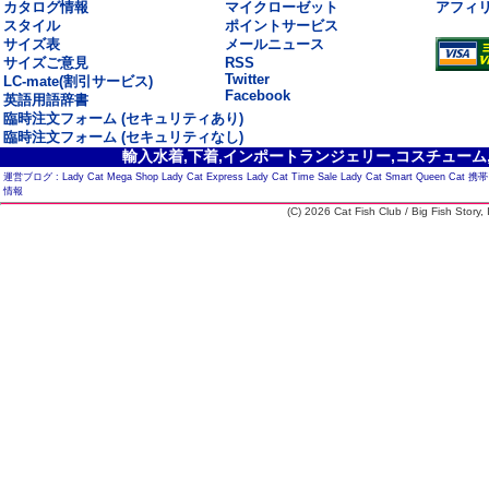
カタログ情報
マイクローゼット
アフィ
スタイル
ポイントサービス
サイズ表
メールニュース
サイズご意見
RSS
Twitter
LC-mate(割引サービス)
Facebook
英語用語辞書
臨時注文フォーム (セキュリティあり)
臨時注文フォーム (セキュリティなし)
輸入水着,下着,インポートランジェリー,コスチューム,セ
運営ブログ :
Lady Cat Mega Shop
Lady Cat Express
Lady Cat Time Sale
Lady Cat Smart
Queen Cat
携帯
情報
(C) 2026 Cat Fish Club / Big Fish Story, I