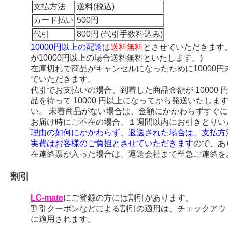
支払方法
送料(税込)
カード払い
500円
代引
800円 (代引手数料込み)
10000円以上の配送
は
送料無料
とさせていただきます
が10000円以上の場合送料無料といたします。)
在庫切れで商品がキャンセルになったために10000
ていただきます。
代引でお支払いの場合、到着した商品金額が 10000
品を待って 10000 円以上になってから発送いたし
い。 未着商品がない場合は、金額にかかわらずすぐ
お届け時にご不在の場合、１週間以内にお引きとりい
理由の如何にかかわらず、返送された場合は、支払方
実費はお客様のご負担とさせていただきます
ので、あ
在連絡票が入った場合は、運送会社まで至急ご連絡を
割引
LC-mate
にご登録の方には割引があります。
割引クーポンなどによる割引の適用は、チェックアウ
に適用されます。