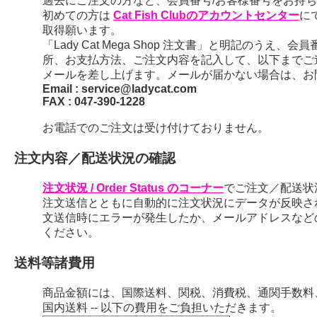
過去にご注文の方など、会員番号/お客様番号をお持ちの
初めての方は
Cat Fish Clubのアカウントセンター
に
取得願います。
「Lady Cat Mega Shop 注文書」と明記のう
所、お支払方法、ご注文内容を記入して、以下までご
メールを差し上げます。メールが届かない場合は、お
Email : service@ladycat.com
FAX : 047-390-1228
お電話でのご注文は受け付けておりません。
注文内容／配送状況の確認
注文状況 / Order Status のコーナー
でご注文／配送状
注文送信とともに自動的に注文状況にデータが反映さ
文送信時にエラーが発生したか、メールアドレスなど
ください。
送料等諸費用
商品金額には、国際送料、関税、消費税、通関手数料
国内送料 -- 以下の費用をご負担いただきます。