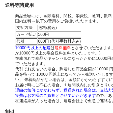
送料等諸費用
商品金額には、国際送料、関税、消費税、通関手数料
国内送料 -- 以下の費用をご負担いただきます。
支払方法
送料(税込)
カード払い
500円
代引
800円 (代引手数料込み)
10000円以上の配送
は
送料無料
とさせていただきます
が10000円以上の場合送料無料といたします。)
在庫切れで商品がキャンセルになったために10000
ていただきます。
代引でお支払いの場合、到着した商品金額が 10000
品を待って 10000 円以上になってから発送いたし
い。 未着商品がない場合は、金額にかかわらずすぐ
お届け時にご不在の場合、１週間以内にお引きとりい
理由の如何にかかわらず、返送された場合は、支払方
実費はお客様のご負担とさせていただきます
ので、あ
在連絡票が入った場合は、運送会社まで至急ご連絡を
割引