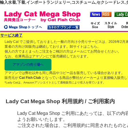
輸入水着,下着,インポートランジェリー,コスチューム,セクシードレス,ダンス
サービス終了
Lady Cat でご提供しておりました一般の方向け小売りサービスは、2026年
業者の方向け卸販売は継続しております。卸サイトは
こちら
。
個人の方でまとまったご注文をご検討の方はメールにてお問合せください。
なお、在庫商品はアマゾンにて販売継続しております。
アマゾンの売り場へ
アマゾンでは弊社以外も同じ商品やコピー品を販売している場合があります。
販売元が
Cat Fish Club
となっている商品が弊社がメーカーより直接輸入販売し
*Lady Catは、Amazonアソシエイトとして適格販売により収入を得ています。
Lady Cat Mega Shop 利用規約 / ご利用案内
Lady Cat Mega Shop ご利用にあたっては、
ようお願いいたします。
ご注文された場合は、ご利用規約に同意されたものと