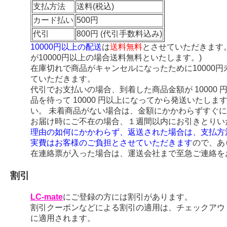
支払方法
送料(税込)
カード払い
500円
代引
800円 (代引手数料込み)
10000円以上の配送
は
送料無料
とさせていただきます
が10000円以上の場合送料無料といたします。)
在庫切れで商品がキャンセルになったために10000
ていただきます。
代引でお支払いの場合、到着した商品金額が 10000
品を待って 10000 円以上になってから発送いたし
い。 未着商品がない場合は、金額にかかわらずすぐ
お届け時にご不在の場合、１週間以内にお引きとりい
理由の如何にかかわらず、返送された場合は、支払方
実費はお客様のご負担とさせていただきます
ので、あ
在連絡票が入った場合は、運送会社まで至急ご連絡を
割引
LC-mate
にご登録の方には割引があります。
割引クーポンなどによる割引の適用は、チェックアウ
に適用されます。