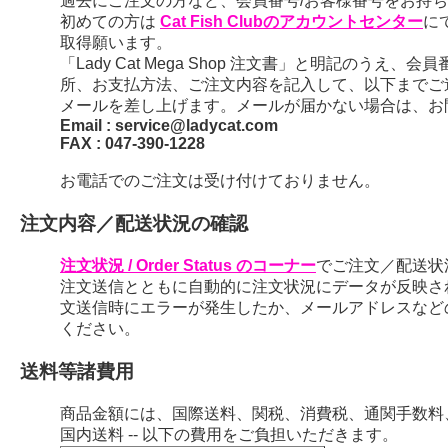
過去にご注文の方など、会員番号/お客様番号をお持ちの
初めての方は
Cat Fish Clubのアカウントセンター
に
取得願います。
「Lady Cat Mega Shop 注文書」と明記のう
所、お支払方法、ご注文内容を記入して、以下までご
メールを差し上げます。メールが届かない場合は、お
Email : service@ladycat.com
FAX : 047-390-1228
お電話でのご注文は受け付けておりません。
注文内容／配送状況の確認
注文状況 / Order Status のコーナー
でご注文／配送状
注文送信とともに自動的に注文状況にデータが反映さ
文送信時にエラーが発生したか、メールアドレスなど
ください。
送料等諸費用
商品金額には、国際送料、関税、消費税、通関手数料
国内送料 -- 以下の費用をご負担いただきます。