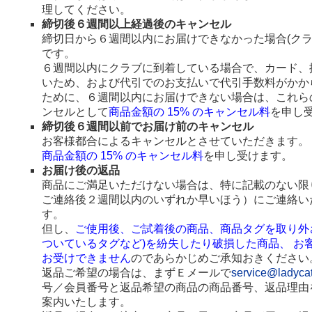
理してください。
締切後６週間以上経過後のキャンセル
締切日から６週間以内にお届けできなかった場合(ク
です。
６週間以内にクラブに到着している場合で、カード、
いため、および代引でのお支払いで代引手数料がかか
ために、６週間以内にお届けできない場合は、これら
ンセルとして
商品金額の 15% のキャンセル料
を申し
締切後６週間以前でお届け前のキャンセル
お客様都合によるキャンセルとさせていただきます。
商品金額の 15% のキャンセル料
を申し受けます。
お届け後の返品
商品にご満足いただけない場合は、特に記載のない限
ご連絡後２週間以内のいずれか早いほう）にご連絡い
す。
但し、
ご使用後、ご試着後の商品、商品タグを取り外
ついているタグなど)を紛失したり破損した商品、 お
お受けできません
のであらかじめご承知おきください
返品ご希望の場合は、まずＥメールで
service@ladyca
号／会員番号と返品希望の商品の商品番号、返品理由
案内いたします。