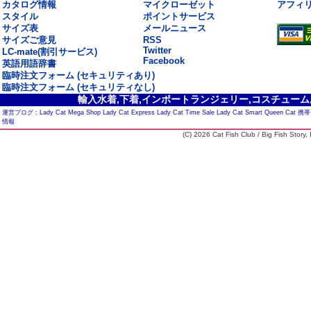
カタログ情報
マイクローゼット
アフィ
スタイル
ポイントサービス
サイズ表
メールニュース
サイズご意見
RSS
Twitter
LC-mate(割引サービス)
Facebook
英語用語辞書
臨時注文フォーム (セキュリティあり)
臨時注文フォーム (セキュリティなし)
輸入水着,下着,インポートランジェリー,コスチューム,セ
運営ブログ :
Lady Cat Mega Shop
Lady Cat Express
Lady Cat Time Sale
Lady Cat Smart
Queen Cat
携帯
情報
(C) 2026 Cat Fish Club / Big Fish Story, I