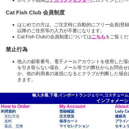
ポイント残高は
アカウントセンター
にログインしたペ
Cat Fish Club 会員制度
はじめての方は、ご注文時に自動的にフリー会員(登録
以降のご住所等の入力が不要になります。
Cat Fish Clubの会員制度については
こちら
をご覧くだ
禁止行為
他人の顧客番号、電子メールアカウントを使用した場
を引き取らない場合、メール等での弊社からお問合せ
か、他の利用者の迷惑になるとクラブが判断した場合
きます。
輸入水着,下着,インポートランジェリー,コスチューム,セ
インフォメーシ
How to Order
My Account
About
利用規約
登録確認
Lady C
支払方法
注文状況
連絡先
送料
保存カート
プライ
返品、交換
マイセレクション
セキュ