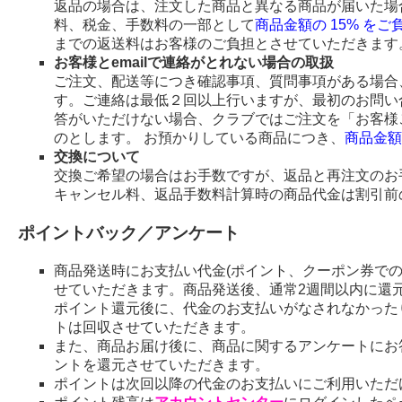
返品の場合は、注文した商品と異なる商品が届いた場
料、税金、手数料の一部として
商品金額の 15% を
までの返送料はお客様のご負担とさせていただきます
お客様とemailで連絡がとれない場合の取扱
ご注文、配送等につき確認事項、質問事項がある場合、
す。ご連絡は最低２回以上行いますが、最初のお問い
答がいただけない場合、クラブではご注文を「お客様
のとします。 お預かりしている商品につき、
商品金額
交換について
交換ご希望の場合はお手数ですが、返品と再注文のお
キャンセル料、返品手数料計算時の商品代金は割引前
ポイントバック／アンケート
商品発送時にお支払い代金(ポイント、クーポン券で
せていただきます。商品発送後、通常2週間以内に還
ポイント還元後に、代金のお支払いがなされなかった
トは回収させていただきます。
また、商品お届け後に、商品に関するアンケートにお
ントを還元させていただきます。
ポイントは次回以降の代金のお支払いにご利用いただ