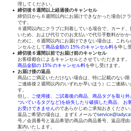
理してください。
締切後６週間以上経過後のキャンセル
締切日から６週間以内にお届けできなかった場合(ク
です。
６週間以内にクラブに到着している場合で、カード、
いため、および代引でのお支払いで代引手数料がかか
ために、６週間以内にお届けできない場合は、これら
ンセルとして
商品金額の 15% のキャンセル料
を申し
締切後６週間以前でお届け前のキャンセル
お客様都合によるキャンセルとさせていただきます。
商品金額の 15% のキャンセル料
を申し受けます。
お届け後の返品
商品にご満足いただけない場合は、特に記載のない限
ご連絡後２週間以内のいずれか早いほう）にご連絡い
す。
但し、
ご使用後、ご試着後の商品、商品タグを取り外
ついているタグなど)を紛失したり破損した商品、 お
お受けできません
のであらかじめご承知おきください
返品ご希望の場合は、まずＥメールで
service@ladyca
号／会員番号と返品希望の商品の商品番号、返品理由
案内いたします。