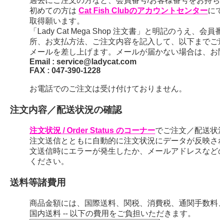
過去にご注文の方など、会員番号/お客様番号をお持ちの
初めての方は
Cat Fish Clubのアカウントセンター
に
取得願います。
「Lady Cat Mega Shop 注文書」と明記のう
所、お支払方法、ご注文内容を記入して、以下までご
メールを差し上げます。メールが届かない場合は、お
Email : service@ladycat.com
FAX : 047-390-1228
お電話でのご注文は受け付けておりません。
注文内容／配送状況の確認
注文状況 / Order Status のコーナー
でご注文／配送状
注文送信とともに自動的に注文状況にデータが反映さ
文送信時にエラーが発生したか、メールアドレスなど
ください。
送料等諸費用
商品金額には、国際送料、関税、消費税、通関手数料
国内送料 -- 以下の費用をご負担いただきます。