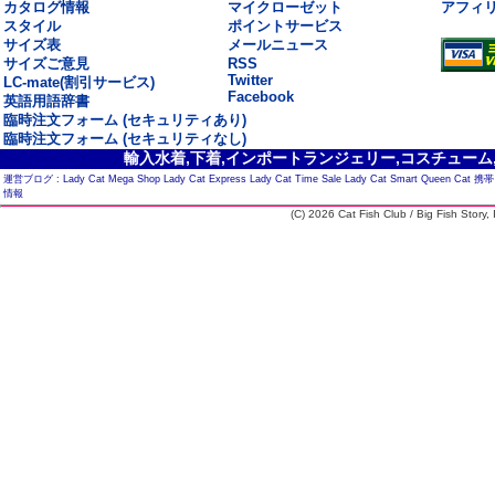
カタログ情報
マイクローゼット
アフィ
スタイル
ポイントサービス
サイズ表
メールニュース
サイズご意見
RSS
Twitter
LC-mate(割引サービス)
Facebook
英語用語辞書
臨時注文フォーム (セキュリティあり)
臨時注文フォーム (セキュリティなし)
輸入水着,下着,インポートランジェリー,コスチューム,セ
運営ブログ :
Lady Cat Mega Shop
Lady Cat Express
Lady Cat Time Sale
Lady Cat Smart
Queen Cat
携帯
情報
(C) 2026 Cat Fish Club / Big Fish Story, I