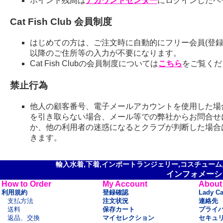
ポイント残高は
アカウントセンター
にログインしたペ
Cat Fish Club 会員制度
はじめての方は、ご注文時に自動的にフリー会員(登録
以降のご住所等の入力が不要になります。
Cat Fish Clubの会員制度については
こちら
をご覧くだ
禁止行為
他人の顧客番号、電子メールアカウントを使用した場
を引き取らない場合、メール等での弊社からお問合せ
か、他の利用者の迷惑になるとクラブが判断した場合
きます。
輸入水着,下着,インポートランジェリー,コスチューム,セ
インフォメーシ
How to Order
My Account
About
利用規約
登録確認
Lady C
支払方法
注文状況
連絡先
送料
保存カート
プライ
返品、交換
マイセレクション
セキュ