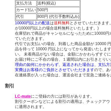
支払方法
送料(税込)
カード払い
500円
代引
800円 (代引手数料込み)
10000円以上の配送
は
送料無料
とさせていただきます
が10000円以上の場合送料無料といたします。)
在庫切れで商品がキャンセルになったために10000
ていただきます。
代引でお支払いの場合、到着した商品金額が 10000
品を待って 10000 円以上になってから発送いたし
い。 未着商品がない場合は、金額にかかわらずすぐ
お届け時にご不在の場合、１週間以内にお引きとりい
理由の如何にかかわらず、返送された場合は、支払方
実費はお客様のご負担とさせていただきます
ので、あ
在連絡票が入った場合は、運送会社まで至急ご連絡を
割引
LC-mate
にご登録の方には割引があります。
割引クーポンなどによる割引の適用は、チェックアウ
に適用されます。