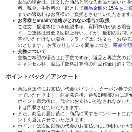
返品の場合は、注文した商品と異なる商品が届いた場
料、税金、手数料の一部として
商品金額の 15% を
までの返送料はお客様のご負担とさせていただきます
お客様とemailで連絡がとれない場合の取扱
ご注文、配送等につき確認事項、質問事項がある場合、
す。ご連絡は最低２回以上行いますが、最初のお問い
答がいただけない場合、クラブではご注文を「お客様
のとします。 お預かりしている商品につき、
商品金額
交換について
交換ご希望の場合はお手数ですが、返品と再注文のお
キャンセル料、返品手数料計算時の商品代金は割引前
ポイントバック／アンケート
商品発送時にお支払い代金(ポイント、クーポン券で
せていただきます。商品発送後、通常2週間以内に還
ポイント還元後に、代金のお支払いがなされなかった
トは回収させていただきます。
また、商品お届け後に、商品に関するアンケートにお
ントを還元させていただきます。
ポイントは次回以降の代金のお支払いにご利用いただ