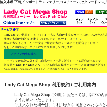
輸入水着,下着,インポートランジェリー,コスチューム,セクシードレス,ダンス
サービス終了
Lady Cat でご提供しておりました一般の方向け小売りサービスは、2026年
業者の方向け卸販売は継続しております。卸サイトは
こちら
。
個人の方でまとまったご注文をご検討の方はメールにてお問合せください。
なお、在庫商品はアマゾンにて販売継続しております。
アマゾンの売り場へ
アマゾンでは弊社以外も同じ商品やコピー品を販売している場合があります。
販売元が
Cat Fish Club
となっている商品が弊社がメーカーより直接輸入販売し
*Lady Catは、Amazonアソシエイトとして適格販売により収入を得ています。
Lady Cat Mega Shop 利用規約 / ご利用案内
Lady Cat Mega Shop ご利用にあたっては、
ようお願いいたします。
ご注文された場合は、ご利用規約に同意されたものと