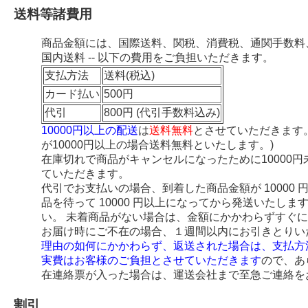
送料等諸費用
商品金額には、国際送料、関税、消費税、通関手数料
国内送料 -- 以下の費用をご負担いただきます。
支払方法
送料(税込)
カード払い
500円
代引
800円 (代引手数料込み)
10000円以上の配送
は
送料無料
とさせていただきます
が10000円以上の場合送料無料といたします。)
在庫切れで商品がキャンセルになったために10000
ていただきます。
代引でお支払いの場合、到着した商品金額が 10000
品を待って 10000 円以上になってから発送いたし
い。 未着商品がない場合は、金額にかかわらずすぐ
お届け時にご不在の場合、１週間以内にお引きとりい
理由の如何にかかわらず、返送された場合は、支払方
実費はお客様のご負担とさせていただきます
ので、あ
在連絡票が入った場合は、運送会社まで至急ご連絡を
割引