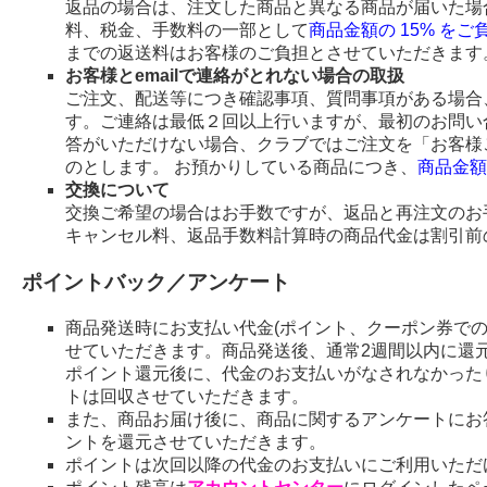
返品の場合は、注文した商品と異なる商品が届いた場
料、税金、手数料の一部として
商品金額の 15% を
までの返送料はお客様のご負担とさせていただきます
お客様とemailで連絡がとれない場合の取扱
ご注文、配送等につき確認事項、質問事項がある場合、
す。ご連絡は最低２回以上行いますが、最初のお問い
答がいただけない場合、クラブではご注文を「お客様
のとします。 お預かりしている商品につき、
商品金額
交換について
交換ご希望の場合はお手数ですが、返品と再注文のお
キャンセル料、返品手数料計算時の商品代金は割引前
ポイントバック／アンケート
商品発送時にお支払い代金(ポイント、クーポン券で
せていただきます。商品発送後、通常2週間以内に還
ポイント還元後に、代金のお支払いがなされなかった
トは回収させていただきます。
また、商品お届け後に、商品に関するアンケートにお
ントを還元させていただきます。
ポイントは次回以降の代金のお支払いにご利用いただ