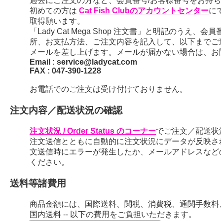
過去にご注文の方など、会員番号/お客様番号をお持ちの
初めての方は
Cat Fish Clubのアカウントセンター
に
取得願います。
「Lady Cat Mega Shop 注文書」と明記のう
所、お支払方法、ご注文内容を記入して、以下までご
メールを差し上げます。メールが届かない場合は、お
Email : service@ladycat.com
FAX : 047-390-1228
お電話でのご注文は受け付けておりません。
注文内容／配送状況の確認
注文状況 / Order Status のコーナー
でご注文／配送状
注文送信とともに自動的に注文状況にデータが反映さ
文送信時にエラーが発生したか、メールアドレスなど
ください。
送料等諸費用
商品金額には、国際送料、関税、消費税、通関手数料
国内送料 -- 以下の費用をご負担いただきます。