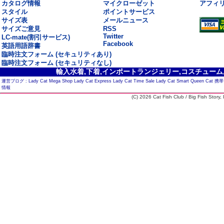
カタログ情報
マイクローゼット
アフィ
スタイル
ポイントサービス
サイズ表
メールニュース
サイズご意見
RSS
Twitter
LC-mate(割引サービス)
Facebook
英語用語辞書
臨時注文フォーム (セキュリティあり)
臨時注文フォーム (セキュリティなし)
輸入水着,下着,インポートランジェリー,コスチューム,セ
運営ブログ :
Lady Cat Mega Shop
Lady Cat Express
Lady Cat Time Sale
Lady Cat Smart
Queen Cat
携帯
情報
(C) 2026 Cat Fish Club / Big Fish Story, I