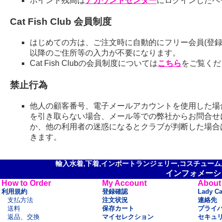
ポイント残高は
アカウントセンター
にログインしたペ
Cat Fish Club 会員制度
はじめての方は、ご注文時に自動的にフリー会員(登録
以降のご住所等の入力が不要になります。
Cat Fish Clubの会員制度については
こちら
をご覧くだ
禁止行為
他人の顧客番号、電子メールアカウントを使用した場
を引き取らない場合、メール等での弊社からお問合せ
か、他の利用者の迷惑になるとクラブが判断した場合
きます。
輸入水着,下着,インポートランジェリー,コスチューム,セ
インフォメーシ
How to Order
My Account
About
利用規約
登録確認
Lady C
支払方法
注文状況
連絡先
送料
保存カート
プライ
返品、交換
マイセレクション
セキュ