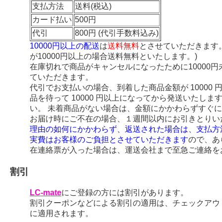
支払方法
送料(税込)
カード払い
500円
代引
800円 (代引手数料込み)
10000円以上の配送
は
送料無料
とさせていただきます
が10000円以上の場合送料無料といたします。)
在庫切れで商品がキャンセルになったために10000
ていただきます。
代引でお支払いの場合、到着した商品金額が 10000
品を待って 10000 円以上になってから発送いたし
い。 未着商品がない場合は、金額にかかわらずすぐ
お届け時にご不在の場合、１週間以内にお引きとりい
理由の如何にかかわらず、返送された場合は、支払方
実費はお客様のご負担とさせていただきます
ので、あ
在連絡票が入った場合は、運送会社まで至急ご連絡を
割引
LC-mate
にご登録の方には割引があります。
割引クーポンなどによる割引の適用は、チェックアウ
に適用されます。