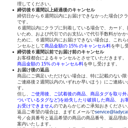
理してください。
締切後６週間以上経過後のキャンセル
締切日から６週間以内にお届けできなかった場合(ク
です。
６週間以内にクラブに到着している場合で、カード、
いため、および代引でのお支払いで代引手数料がかか
ために、６週間以内にお届けできない場合は、これら
ンセルとして
商品金額の 15% のキャンセル料
を申し
締切後６週間以前でお届け前のキャンセル
お客様都合によるキャンセルとさせていただきます。
商品金額の 15% のキャンセル料
を申し受けます。
お届け後の返品
商品にご満足いただけない場合は、特に記載のない限
ご連絡後２週間以内のいずれか早いほう）にご連絡い
す。
但し、
ご使用後、ご試着後の商品、商品タグを取り外
ついているタグなど)を紛失したり破損した商品、 お
お受けできません
のであらかじめご承知おきください
返品ご希望の場合は、まずＥメールで
service@ladyca
号／会員番号と返品希望の商品の商品番号、返品理由
案内いたします。