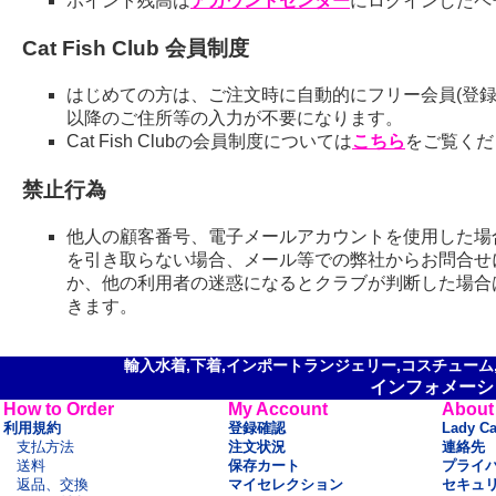
ポイント残高は
アカウントセンター
にログインしたペ
Cat Fish Club 会員制度
はじめての方は、ご注文時に自動的にフリー会員(登録
以降のご住所等の入力が不要になります。
Cat Fish Clubの会員制度については
こちら
をご覧くだ
禁止行為
他人の顧客番号、電子メールアカウントを使用した場
を引き取らない場合、メール等での弊社からお問合せ
か、他の利用者の迷惑になるとクラブが判断した場合
きます。
輸入水着,下着,インポートランジェリー,コスチューム,セ
インフォメーシ
How to Order
My Account
About
利用規約
登録確認
Lady C
支払方法
注文状況
連絡先
送料
保存カート
プライ
返品、交換
マイセレクション
セキュ