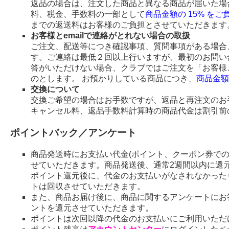
返品の場合は、注文した商品と異なる商品が届いた場
料、税金、手数料の一部として
商品金額の 15% を
までの返送料はお客様のご負担とさせていただきます
お客様とemailで連絡がとれない場合の取扱
ご注文、配送等につき確認事項、質問事項がある場合、
す。ご連絡は最低２回以上行いますが、最初のお問い
答がいただけない場合、クラブではご注文を「お客様
のとします。 お預かりしている商品につき、
商品金額
交換について
交換ご希望の場合はお手数ですが、返品と再注文のお
キャンセル料、返品手数料計算時の商品代金は割引前
ポイントバック／アンケート
商品発送時にお支払い代金(ポイント、クーポン券で
せていただきます。商品発送後、通常2週間以内に還
ポイント還元後に、代金のお支払いがなされなかった
トは回収させていただきます。
また、商品お届け後に、商品に関するアンケートにお
ントを還元させていただきます。
ポイントは次回以降の代金のお支払いにご利用いただ