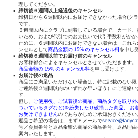
理してください。
締切後６週間以上経過後のキャンセル
締切日から６週間以内にお届けできなかった場合(ク
です。
６週間以内にクラブに到着している場合で、カード、
いため、および代引でのお支払いで代引手数料がかか
ために、６週間以内にお届けできない場合は、これら
ンセルとして
商品金額の 15% のキャンセル料
を申し
締切後６週間以前でお届け前のキャンセル
お客様都合によるキャンセルとさせていただきます。
商品金額の 15% のキャンセル料
を申し受けます。
お届け後の返品
商品にご満足いただけない場合は、特に記載のない限
ご連絡後２週間以内のいずれか早いほう）にご連絡い
す。
但し、
ご使用後、ご試着後の商品、商品タグを取り外
ついているタグなど)を紛失したり破損した商品、 お
お受けできません
のであらかじめご承知おきください
返品ご希望の場合は、まずＥメールで
service@ladyca
号／会員番号と返品希望の商品の商品番号、返品理由
案内いたします。