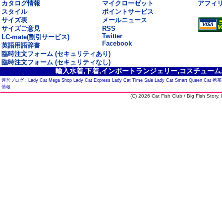
カタログ情報
マイクローゼット
アフィ
スタイル
ポイントサービス
サイズ表
メールニュース
サイズご意見
RSS
Twitter
LC-mate(割引サービス)
Facebook
英語用語辞書
臨時注文フォーム (セキュリティあり)
臨時注文フォーム (セキュリティなし)
輸入水着,下着,インポートランジェリー,コスチューム,セ
運営ブログ :
Lady Cat Mega Shop
Lady Cat Express
Lady Cat Time Sale
Lady Cat Smart
Queen Cat
携帯
情報
(C) 2026 Cat Fish Club / Big Fish Story, I