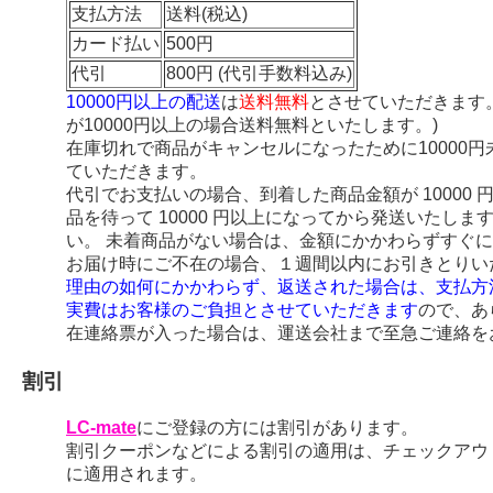
支払方法
送料(税込)
カード払い
500円
代引
800円 (代引手数料込み)
10000円以上の配送
は
送料無料
とさせていただきます
が10000円以上の場合送料無料といたします。)
在庫切れで商品がキャンセルになったために10000
ていただきます。
代引でお支払いの場合、到着した商品金額が 10000
品を待って 10000 円以上になってから発送いたし
い。 未着商品がない場合は、金額にかかわらずすぐ
お届け時にご不在の場合、１週間以内にお引きとりい
理由の如何にかかわらず、返送された場合は、支払方
実費はお客様のご負担とさせていただきます
ので、あ
在連絡票が入った場合は、運送会社まで至急ご連絡を
割引
LC-mate
にご登録の方には割引があります。
割引クーポンなどによる割引の適用は、チェックアウ
に適用されます。