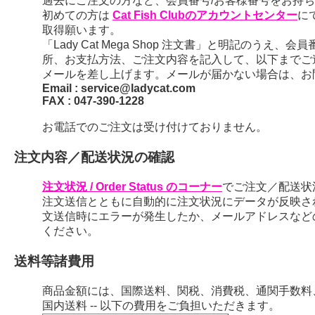
過去にご注文の方など、会員番号/お客様番号をお持ちの
初めての方は
Cat Fish Clubのアカウントセンター
に
取得願います。
「Lady Cat Mega Shop 注文書」と明記のう
所、お支払方法、ご注文内容を記入して、以下までご
メールを差し上げます。メールが届かない場合は、お
Email : service@ladycat.com
FAX : 047-390-1228
お電話でのご注文は受け付けておりません。
注文内容／配送状況の確認
注文状況 / Order Status のコーナー
でご注文／配送状
注文送信とともに自動的に注文状況にデータが反映さ
文送信時にエラーが発生したか、メールアドレスなど
ください。
送料等諸費用
商品金額には、国際送料、関税、消費税、通関手数料
国内送料 -- 以下の費用をご負担いただきます。