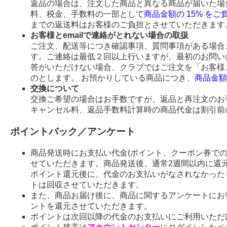
返品の場合は、注文した商品と異なる商品が届いた場
料、税金、手数料の一部として
商品金額の 15% を
までの返送料はお客様のご負担とさせていただきます
お客様とemailで連絡がとれない場合の取扱
ご注文、配送等につき確認事項、質問事項がある場合、
す。ご連絡は最低２回以上行いますが、最初のお問い
答がいただけない場合、クラブではご注文を「お客様
のとします。 お預かりしている商品につき、
商品金額
交換について
交換ご希望の場合はお手数ですが、返品と再注文のお
キャンセル料、返品手数料計算時の商品代金は割引前
ポイントバック／アンケート
商品発送時にお支払い代金(ポイント、クーポン券で
せていただきます。商品発送後、通常2週間以内に還
ポイント還元後に、代金のお支払いがなされなかった
トは回収させていただきます。
また、商品お届け後に、商品に関するアンケートにお
ントを還元させていただきます。
ポイントは次回以降の代金のお支払いにご利用いただ