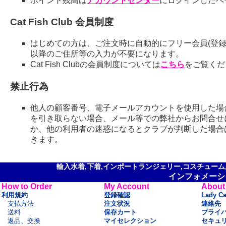
ポイント残高は
アカウントセンター
にログインしたペ
Cat Fish Club 会員制度
はじめての方は、ご注文時に自動的にフリー会員(登録
以降のご住所等の入力が不要になります。
Cat Fish Clubの会員制度については
こちら
をご覧くだ
禁止行為
他人の顧客番号、電子メールアカウントを使用した場
を引き取らない場合、メール等での弊社からお問合せ
か、他の利用者の迷惑になるとクラブが判断した場合
きます。
輸入水着,下着,インポートランジェリー,コスチューム,セ
インフォメーシ
How to Order
My Account
About
利用規約
登録確認
Lady C
支払方法
注文状況
連絡先
送料
保存カート
プライ
返品、交換
マイセレクション
セキュ