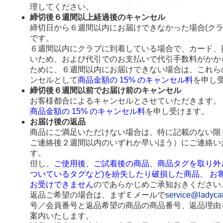
理してください。
締切後６週間以上経過後のキャンセル
締切日から６週間以内にお届けできなかった場合(ク
です。
６週間以内にクラブに到着している場合で、カード、
いため、および代引でのお支払いで代引手数料がかか
ために、６週間以内にお届けできない場合は、これら
ンセルとして
商品金額の 15% のキャンセル料
を申し
締切後６週間以前でお届け前のキャンセル
お客様都合によるキャンセルとさせていただきます。
商品金額の 15% のキャンセル料
を申し受けます。
お届け後の返品
商品にご満足いただけない場合は、特に記載のない限
ご連絡後２週間以内のいずれか早いほう）にご連絡い
す。
但し、
ご使用後、ご試着後の商品、商品タグを取り外
ついているタグなど)を紛失したり破損した商品、 お
お受けできません
のであらかじめご承知おきください
返品ご希望の場合は、まずＥメールで
service@ladyca
号／会員番号と返品希望の商品の商品番号、返品理由
案内いたします。