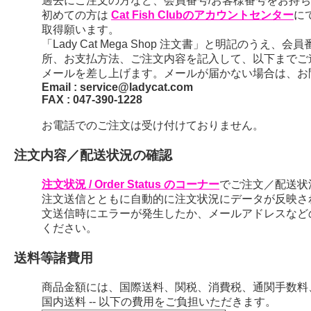
過去にご注文の方など、会員番号/お客様番号をお持ちの
初めての方は
Cat Fish Clubのアカウントセンター
に
取得願います。
「Lady Cat Mega Shop 注文書」と明記のう
所、お支払方法、ご注文内容を記入して、以下までご
メールを差し上げます。メールが届かない場合は、お
Email : service@ladycat.com
FAX : 047-390-1228
お電話でのご注文は受け付けておりません。
注文内容／配送状況の確認
注文状況 / Order Status のコーナー
でご注文／配送状
注文送信とともに自動的に注文状況にデータが反映さ
文送信時にエラーが発生したか、メールアドレスなど
ください。
送料等諸費用
商品金額には、国際送料、関税、消費税、通関手数料
国内送料 -- 以下の費用をご負担いただきます。