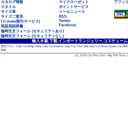
カタログ情報
マイクローゼット
アフィ
スタイル
ポイントサービス
サイズ表
メールニュース
サイズご意見
RSS
Twitter
LC-mate(割引サービス)
Facebook
英語用語辞書
臨時注文フォーム (セキュリティあり)
臨時注文フォーム (セキュリティなし)
輸入水着,下着,インポートランジェリー,コスチューム,セ
運営ブログ :
Lady Cat Mega Shop
Lady Cat Express
Lady Cat Time Sale
Lady Cat Smart
Queen Cat
携帯
情報
(C) 2026 Cat Fish Club / Big Fish Story, I