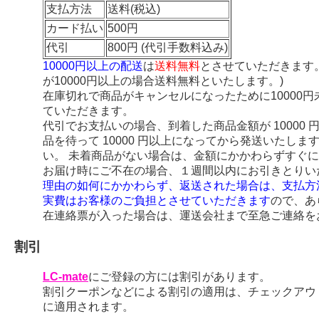
支払方法
送料(税込)
カード払い
500円
代引
800円 (代引手数料込み)
10000円以上の配送
は
送料無料
とさせていただきます
が10000円以上の場合送料無料といたします。)
在庫切れで商品がキャンセルになったために10000
ていただきます。
代引でお支払いの場合、到着した商品金額が 10000
品を待って 10000 円以上になってから発送いたし
い。 未着商品がない場合は、金額にかかわらずすぐ
お届け時にご不在の場合、１週間以内にお引きとりい
理由の如何にかかわらず、返送された場合は、支払方
実費はお客様のご負担とさせていただきます
ので、あ
在連絡票が入った場合は、運送会社まで至急ご連絡を
割引
LC-mate
にご登録の方には割引があります。
割引クーポンなどによる割引の適用は、チェックアウ
に適用されます。