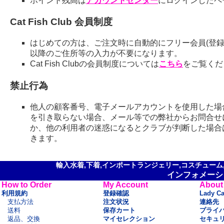
ポイント残高は
アカウントセンター
にログインしたペ
Cat Fish Club 会員制度
はじめての方は、ご注文時に自動的にフリー会員(登録
以降のご住所等の入力が不要になります。
Cat Fish Clubの会員制度については
こちら
をご覧くだ
禁止行為
他人の顧客番号、電子メールアカウントを使用した場
を引き取らない場合、メール等での弊社からお問合せ
か、他の利用者の迷惑になるとクラブが判断した場合
きます。
輸入水着,下着,インポートランジェリー,コスチューム,セ
インフォメーシ
How to Order
My Account
About
利用規約
登録確認
Lady C
支払方法
注文状況
連絡先
送料
保存カート
プライ
返品、交換
マイセレクション
セキュ