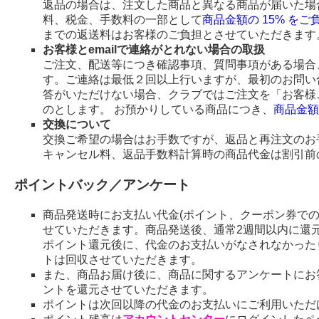
返品の場合は、注文した商品と異なる商品が届いた場
料、税金、手数料の一部として
商品金額の 15% を
までの返送料はお客様のご負担とさせていただきます
お客様とemailで連絡がとれない場合の取扱
ご注文、配送等につき確認事項、質問事項がある場合、
す。ご連絡は最低２回以上行いますが、最初のお問い
答がいただけない場合、クラブではご注文を「お客様
のとします。 お預かりしている商品につき、
商品金額
交換について
交換ご希望の場合はお手数ですが、返品と再注文のお
キャンセル料、返品手数料計算時の商品代金は割引前
ポイントバック／アンケート
商品発送時にお支払い代金(ポイント、クーポン券で
せていただきます。商品発送後、通常2週間以内に還
ポイント還元後に、代金のお支払いがなされなかった
トは回収させていただきます。
また、商品お届け後に、商品に関するアンケートにお
ントを還元させていただきます。
ポイントは次回以降の代金のお支払いにご利用いただ