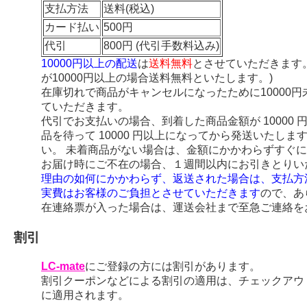
支払方法
送料(税込)
カード払い
500円
代引
800円 (代引手数料込み)
10000円以上の配送
は
送料無料
とさせていただきます
が10000円以上の場合送料無料といたします。)
在庫切れで商品がキャンセルになったために10000
ていただきます。
代引でお支払いの場合、到着した商品金額が 10000
品を待って 10000 円以上になってから発送いたし
い。 未着商品がない場合は、金額にかかわらずすぐ
お届け時にご不在の場合、１週間以内にお引きとりい
理由の如何にかかわらず、返送された場合は、支払方
実費はお客様のご負担とさせていただきます
ので、あ
在連絡票が入った場合は、運送会社まで至急ご連絡を
割引
LC-mate
にご登録の方には割引があります。
割引クーポンなどによる割引の適用は、チェックアウ
に適用されます。