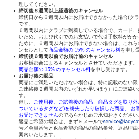
理してください。
締切後６週間以上経過後のキャンセル
締切日から６週間以内にお届けできなかった場合(ク
です。
６週間以内にクラブに到着している場合で、カード、
いため、および代引でのお支払いで代引手数料がかか
ために、６週間以内にお届けできない場合は、これら
ンセルとして
商品金額の 15% のキャンセル料
を申し
締切後６週間以前でお届け前のキャンセル
お客様都合によるキャンセルとさせていただきます。
商品金額の 15% のキャンセル料
を申し受けます。
お届け後の返品
商品にご満足いただけない場合は、特に記載のない限
ご連絡後２週間以内のいずれか早いほう）にご連絡い
す。
但し、
ご使用後、ご試着後の商品、商品タグを取り外
ついているタグなど)を紛失したり破損した商品、 お
お受けできません
のであらかじめご承知おきください
返品ご希望の場合は、まずＥメールで
service@ladyca
号／会員番号と返品希望の商品の商品番号、返品理由
案内いたします。