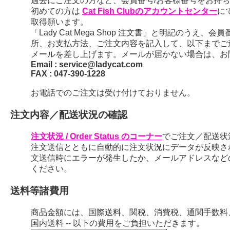
過去にご注文の方など、会員番号/お客様番号をお持ちの
初めての方は
Cat Fish Clubのアカウントセンター
に
取得願います。
「Lady Cat Mega Shop 注文書」と明記のう
所、お支払方法、ご注文内容を記入して、以下までご
メールを差し上げます。メールが届かない場合は、お
Email : service@ladycat.com
FAX : 047-390-1228
お電話でのご注文は受け付けておりません。
注文内容／配送状況の確認
注文状況 / Order Status のコーナー
でご注文／配送状
注文送信とともに自動的に注文状況にデータが反映さ
文送信時にエラーが発生したか、メールアドレスなど
ください。
送料等諸費用
商品金額には、国際送料、関税、消費税、通関手数料
国内送料 -- 以下の費用をご負担いただきます。