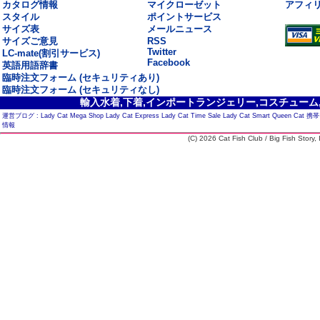
カタログ情報
マイクローゼット
アフィ
スタイル
ポイントサービス
サイズ表
メールニュース
サイズご意見
RSS
Twitter
LC-mate(割引サービス)
Facebook
英語用語辞書
臨時注文フォーム (セキュリティあり)
臨時注文フォーム (セキュリティなし)
輸入水着,下着,インポートランジェリー,コスチューム,セ
運営ブログ :
Lady Cat Mega Shop
Lady Cat Express
Lady Cat Time Sale
Lady Cat Smart
Queen Cat
携帯
情報
(C) 2026 Cat Fish Club / Big Fish Story, I