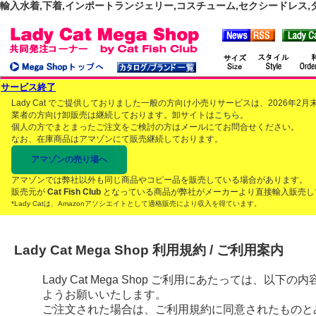
輸入水着,下着,インポートランジェリー,コスチューム,セクシードレス,ダンス
サービス終了
Lady Cat でご提供しておりました一般の方向け小売りサービスは、2026年
業者の方向け卸販売は継続しております。卸サイトは
こちら
。
個人の方でまとまったご注文をご検討の方はメールにてお問合せください。
なお、在庫商品はアマゾンにて販売継続しております。
アマゾンの売り場へ
アマゾンでは弊社以外も同じ商品やコピー品を販売している場合があります。
販売元が
Cat Fish Club
となっている商品が弊社がメーカーより直接輸入販売し
*Lady Catは、Amazonアソシエイトとして適格販売により収入を得ています。
Lady Cat Mega Shop 利用規約 / ご利用案内
Lady Cat Mega Shop ご利用にあたっては、
ようお願いいたします。
ご注文された場合は、ご利用規約に同意されたものと