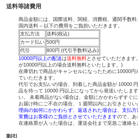
送料等諸費用
商品金額には、国際送料、関税、消費税、通関手数料
国内送料 -- 以下の費用をご負担いただきます。
支払方法
送料(税込)
カード払い
500円
代引
800円 (代引手数料込み)
10000円以上の配送
は
送料無料
とさせていただきます
が10000円以上の場合送料無料といたします。)
在庫切れで商品がキャンセルになったために10000
ていただきます。
代引でお支払いの場合、到着した商品金額が 10000
品を待って 10000 円以上になってから発送いたし
い。 未着商品がない場合は、金額にかかわらずすぐ
お届け時にご不在の場合、１週間以内にお引きとりい
理由の如何にかかわらず、返送された場合は、支払方
実費はお客様のご負担とさせていただきます
ので、あ
在連絡票が入った場合は、運送会社まで至急ご連絡を
割引