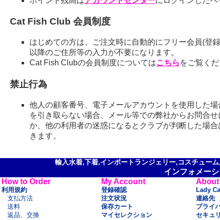
ポイント残高は
アカウントセンター
にログインしたペ
Cat Fish Club 会員制度
はじめての方は、ご注文時に自動的にフリー会員(登録
以降のご住所等の入力が不要になります。
Cat Fish Clubの会員制度については
こちら
をご覧くだ
禁止行為
他人の顧客番号、電子メールアカウントを使用した場
を引き取らない場合、メール等での弊社からお問合せ
か、他の利用者の迷惑になるとクラブが判断した場合
きます。
輸入水着,下着,インポートランジェリー,コスチューム,セ
インフォメーシ
How to Order
My Account
About
利用規約
登録確認
Lady C
支払方法
注文状況
連絡先
送料
保存カート
プライ
返品、交換
マイセレクション
セキュ