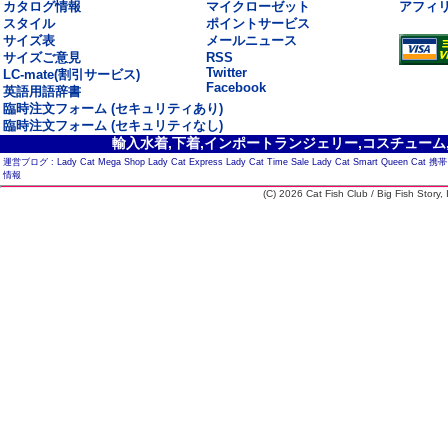
カタログ情報
マイクローゼット
アフィ
スタイル
ポイントサービス
サイズ表
メールニュース
サイズご意見
RSS
Twitter
LC-mate(割引サービス)
Facebook
英語用語辞書
臨時注文フォーム (セキュリティあり)
臨時注文フォーム (セキュリティなし)
輸入水着,下着,インポートランジェリー,コスチューム,セ
運営ブログ :
Lady Cat Mega Shop
Lady Cat Express
Lady Cat Time Sale
Lady Cat Smart
Queen Cat
携帯
情報
(C) 2026 Cat Fish Club / Big Fish Story, I