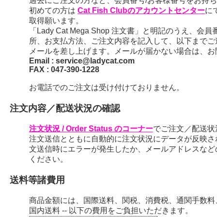
過去にご注文の方など、会員番号/お客様番号をお持ちの
初めての方は
Cat Fish Clubのアカウントセンター
に
取得願います。
「Lady Cat Mega Shop 注文書」と明記のう
所、お支払方法、ご注文内容を記入して、以下までご
メールを差し上げます。メールが届かない場合は、お
Email : service@ladycat.com
FAX : 047-390-1228
お電話でのご注文は受け付けておりません。
注文内容／配送状況の確認
注文状況 / Order Status のコーナー
でご注文／配送状
注文送信とともに自動的に注文状況にデータが反映さ
文送信時にエラーが発生したか、メールアドレスなど
ください。
送料等諸費用
商品金額には、国際送料、関税、消費税、通関手数料
国内送料 -- 以下の費用をご負担いただきます。