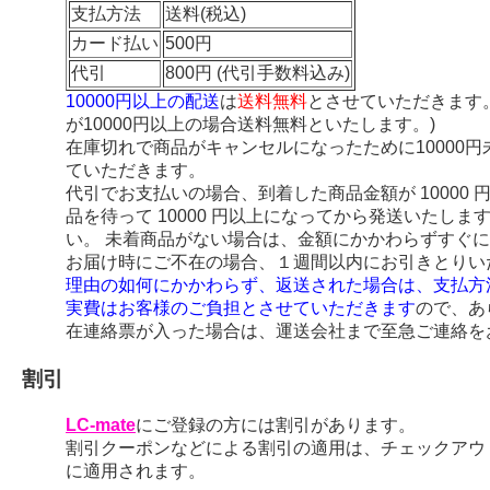
支払方法
送料(税込)
カード払い
500円
代引
800円 (代引手数料込み)
10000円以上の配送
は
送料無料
とさせていただきます
が10000円以上の場合送料無料といたします。)
在庫切れで商品がキャンセルになったために10000
ていただきます。
代引でお支払いの場合、到着した商品金額が 10000
品を待って 10000 円以上になってから発送いたし
い。 未着商品がない場合は、金額にかかわらずすぐ
お届け時にご不在の場合、１週間以内にお引きとりい
理由の如何にかかわらず、返送された場合は、支払方
実費はお客様のご負担とさせていただきます
ので、あ
在連絡票が入った場合は、運送会社まで至急ご連絡を
割引
LC-mate
にご登録の方には割引があります。
割引クーポンなどによる割引の適用は、チェックアウ
に適用されます。