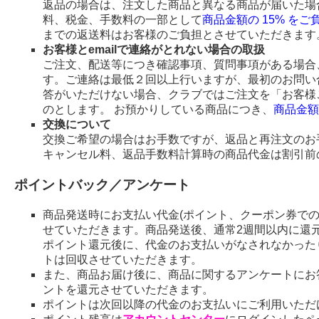
返品の場合は、注文した商品と異なる商品が届いた場
料、税金、手数料の一部として
商品金額の 15% を
までの返送料はお客様のご負担とさせていただきます
お客様とemailで連絡がとれない場合の取扱
ご注文、配送等につき確認事項、質問事項がある場合、
す。ご連絡は最低２回以上行いますが、最初のお問い
答がいただけない場合、クラブではご注文を「お客様
のとします。 お預かりしている商品につき、
商品金額
交換について
交換ご希望の場合はお手数ですが、返品と再注文のお
キャンセル料、返品手数料計算時の商品代金は割引前
ポイントバック／アンケート
商品発送時にお支払い代金(ポイント、クーポン券で
せていただきます。商品発送後、通常2週間以内に還
ポイント還元後に、代金のお支払いがなされなかった
トは回収させていただきます。
また、商品お届け後に、商品に関するアンケートにお
ントを還元させていただきます。
ポイントは次回以降の代金のお支払いにご利用いただ