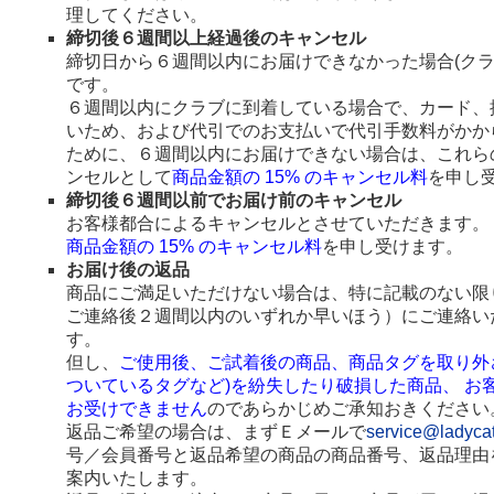
理してください。
締切後６週間以上経過後のキャンセル
締切日から６週間以内にお届けできなかった場合(ク
です。
６週間以内にクラブに到着している場合で、カード、
いため、および代引でのお支払いで代引手数料がかか
ために、６週間以内にお届けできない場合は、これら
ンセルとして
商品金額の 15% のキャンセル料
を申し
締切後６週間以前でお届け前のキャンセル
お客様都合によるキャンセルとさせていただきます。
商品金額の 15% のキャンセル料
を申し受けます。
お届け後の返品
商品にご満足いただけない場合は、特に記載のない限
ご連絡後２週間以内のいずれか早いほう）にご連絡い
す。
但し、
ご使用後、ご試着後の商品、商品タグを取り外
ついているタグなど)を紛失したり破損した商品、 お
お受けできません
のであらかじめご承知おきください
返品ご希望の場合は、まずＥメールで
service@ladyca
号／会員番号と返品希望の商品の商品番号、返品理由
案内いたします。