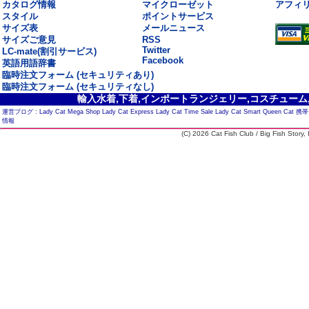
カタログ情報
マイクローゼット
アフィ
スタイル
ポイントサービス
サイズ表
メールニュース
サイズご意見
RSS
Twitter
LC-mate(割引サービス)
Facebook
英語用語辞書
臨時注文フォーム (セキュリティあり)
臨時注文フォーム (セキュリティなし)
輸入水着,下着,インポートランジェリー,コスチューム,セ
運営ブログ :
Lady Cat Mega Shop
Lady Cat Express
Lady Cat Time Sale
Lady Cat Smart
Queen Cat
携帯
情報
(C) 2026 Cat Fish Club / Big Fish Story, I