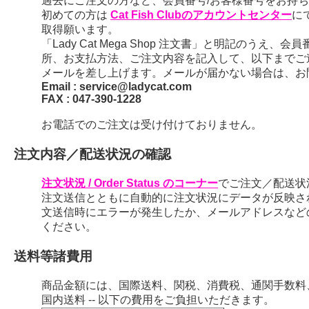
過去にご注文の方など、会員番号/お客様番号をお持ちの
初めての方は
Cat Fish Clubのアカウントセンター
に
取得願います。
「Lady Cat Mega Shop 注文書」と明記のう
所、お支払方法、ご注文内容を記入して、以下までご
メールを差し上げます。メールが届かない場合は、お
Email : service@ladycat.com
FAX : 047-390-1228
お電話でのご注文は受け付けておりません。
注文内容／配送状況の確認
注文状況 / Order Status のコーナー
でご注文／配送状
注文送信とともに自動的に注文状況にデータが反映さ
文送信時にエラーが発生したか、メールアドレスなど
ください。
送料等諸費用
商品金額には、国際送料、関税、消費税、通関手数料
国内送料 -- 以下の費用をご負担いただきます。