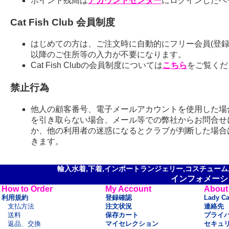
ポイント残高は
アカウントセンター
にログインしたペ
Cat Fish Club 会員制度
はじめての方は、ご注文時に自動的にフリー会員(登録
以降のご住所等の入力が不要になります。
Cat Fish Clubの会員制度については
こちら
をご覧くだ
禁止行為
他人の顧客番号、電子メールアカウントを使用した場
を引き取らない場合、メール等での弊社からお問合せ
か、他の利用者の迷惑になるとクラブが判断した場合
きます。
輸入水着,下着,インポートランジェリー,コスチューム,セ
インフォメーシ
How to Order
My Account
About
利用規約
登録確認
Lady C
支払方法
注文状況
連絡先
送料
保存カート
プライ
返品、交換
マイセレクション
セキュ