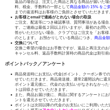
返品の場合は、注文した商品と異なる商品が届いた場
料、税金、手数料の一部として
商品金額の 15% を
までの返送料はお客様のご負担とさせていただきます
お客様とemailで連絡がとれない場合の取扱
ご注文、配送等につき確認事項、質問事項がある場合、
す。ご連絡は最低２回以上行いますが、最初のお問い
答がいただけない場合、クラブではご注文を「お客様
のとします。 お預かりしている商品につき、
商品金額
交換について
交換ご希望の場合はお手数ですが、返品と再注文のお
キャンセル料、返品手数料計算時の商品代金は割引前
ポイントバック／アンケート
商品発送時にお支払い代金(ポイント、クーポン券で
せていただきます。商品発送後、通常2週間以内に還
ポイント還元後に、代金のお支払いがなされなかった
トは回収させていただきます。
また、商品お届け後に、商品に関するアンケートにお
ントを還元させていただきます。
ポイントは次回以降の代金のお支払いにご利用いただ