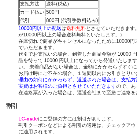
支払方法
送料(税込)
カード払い
500円
代引
800円 (代引手数料込み)
10000円以上の配送
は
送料無料
とさせていただきます
が10000円以上の場合送料無料といたします。)
在庫切れで商品がキャンセルになったために10000
ていただきます。
代引でお支払いの場合、到着した商品金額が 10000
品を待って 10000 円以上になってから発送いたし
い。 未着商品がない場合は、金額にかかわらずすぐ
お届け時にご不在の場合、１週間以内にお引きとりい
理由の如何にかかわらず、返送された場合は、支払方
実費はお客様のご負担とさせていただきます
ので、あ
在連絡票が入った場合は、運送会社まで至急ご連絡を
割引
LC-mate
にご登録の方には割引があります。
割引クーポンなどによる割引の適用は、チェックアウ
に適用されます。