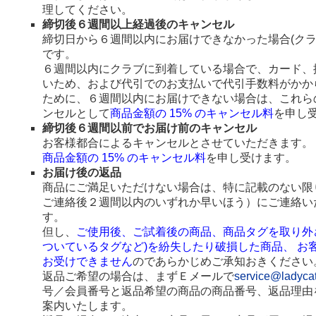
理してください。
締切後６週間以上経過後のキャンセル
締切日から６週間以内にお届けできなかった場合(ク
です。
６週間以内にクラブに到着している場合で、カード、
いため、および代引でのお支払いで代引手数料がかか
ために、６週間以内にお届けできない場合は、これら
ンセルとして
商品金額の 15% のキャンセル料
を申し
締切後６週間以前でお届け前のキャンセル
お客様都合によるキャンセルとさせていただきます。
商品金額の 15% のキャンセル料
を申し受けます。
お届け後の返品
商品にご満足いただけない場合は、特に記載のない限
ご連絡後２週間以内のいずれか早いほう）にご連絡い
す。
但し、
ご使用後、ご試着後の商品、商品タグを取り外
ついているタグなど)を紛失したり破損した商品、 お
お受けできません
のであらかじめご承知おきください
返品ご希望の場合は、まずＥメールで
service@ladyca
号／会員番号と返品希望の商品の商品番号、返品理由
案内いたします。